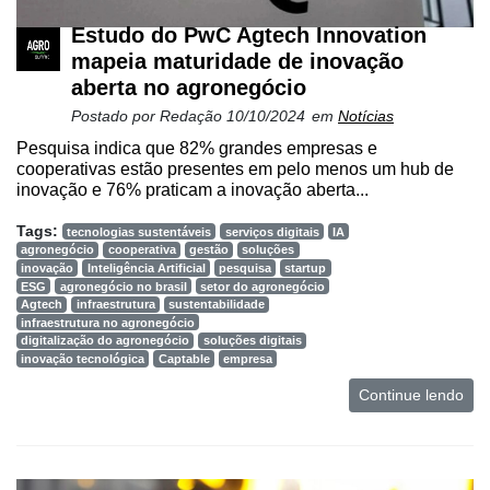
Estudo do PwC Agtech Innovation
mapeia maturidade de inovação
aberta no agronegócio
Postado por
Redação
10/10/2024
em
Notícias
Pesquisa indica que 82% grandes empresas e
cooperativas estão presentes em pelo menos um hub de
inovação e 76% praticam a inovação aberta...
Tags:
tecnologias sustentáveis
serviços digitais
IA
agronegócio
cooperativa
gestão
soluções
inovação
Inteligência Artificial
pesquisa
startup
ESG
agronegócio no brasil
setor do agronegócio
Agtech
infraestrutura
sustentabilidade
infraestrutura no agronegócio
digitalização do agronegócio
soluções digitais
inovação tecnológica
Captable
empresa
Continue lendo