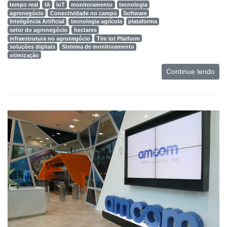
tempo real
IA
IoT
monitoramento
tecnologia
agronegócio
Conectividade no campo
Software
Inteligência Artificial
tecnologia agrícola
plataforma
setor do agronegócio
hectares
infraestrutura no agronegócio
Tim Iot Platform
soluções digitais
Sistema de monitoramento
otimização
Continue lendo