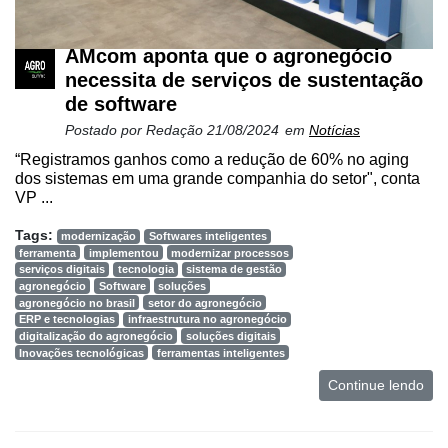
AMcom aponta que o agronegócio
necessita de serviços de sustentação
de software
Postado por
Redação
21/08/2024
em
Notícias
“Registramos ganhos como a redução de 60% no aging
dos sistemas em uma grande companhia do setor", conta
VP ...
Tags:
modernização
Softwares inteligentes
ferramenta
implementou
modernizar processos
serviços digitais
tecnologia
sistema de gestão
agronegócio
Software
soluções
agronegócio no brasil
setor do agronegócio
ERP e tecnologias
infraestrutura no agronegócio
digitalização do agronegócio
soluções digitais
Inovações tecnológicas
ferramentas inteligentes
Continue lendo