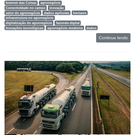
Internet das Coisas
agronegócio
Conectividade no campo
inovação
setor do agronegócio
dados agrícolas
hectares
infraestrutura no agronegócio
digitalização do agronegócio
fazenda digital
Inovações tecnológicas
agronegócio moderno
dados
Continue lendo