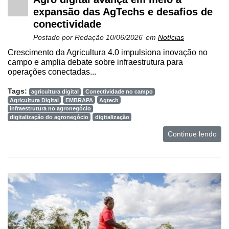
expansão das AgTechs e desafios de
conectividade
Postado por
Redação
10/06/2026
em
Notícias
Crescimento da Agricultura 4.0 impulsiona inovação no
campo e amplia debate sobre infraestrutura para
operações conectadas...
Tags:
agricultura digital
Conectividade no campo
Agricultura Digital
EMBRAPA
Agtech
infraestrutura no agronegócio
digitalização do agronegócio
digitalização
Continue lendo