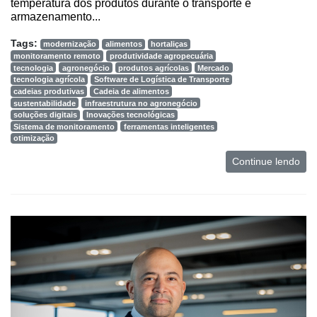
temperatura dos produtos durante o transporte e
armazenamento...
Tags:
modernização
alimentos
hortaliças
monitoramento remoto
produtividade agropecuária
tecnologia
agronegócio
produtos agrícolas
Mercado
tecnologia agrícola
Software de Logística de Transporte
cadeias produtivas
Cadeia de alimentos
sustentabilidade
infraestrutura no agronegócio
soluções digitais
Inovações tecnológicas
Sistema de monitoramento
ferramentas inteligentes
otimização
Continue lendo