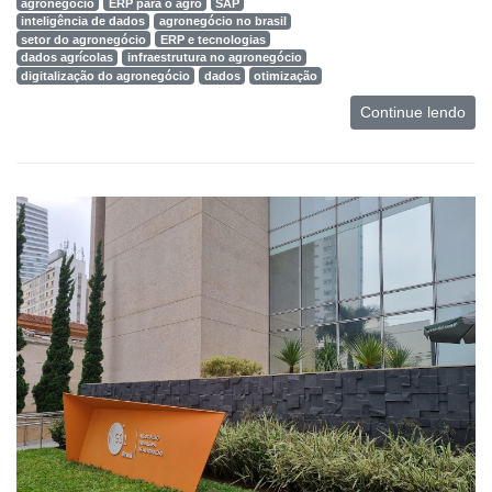
agronegócio
ERP para o agro
SAP
inteligência de dados
agronegócio no brasil
setor do agronegócio
ERP e tecnologias
dados agrícolas
infraestrutura no agronegócio
digitalização do agronegócio
dados
otimização
Continue lendo