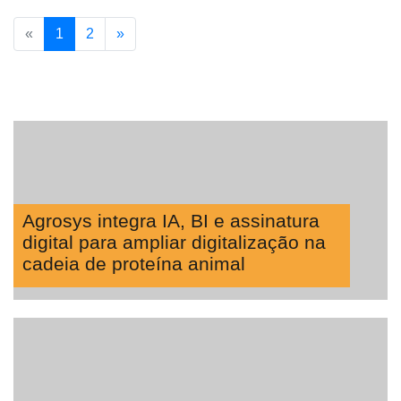
«
1
2
»
Agrosys integra IA, BI e assinatura
digital para ampliar digitalização na
cadeia de proteína animal