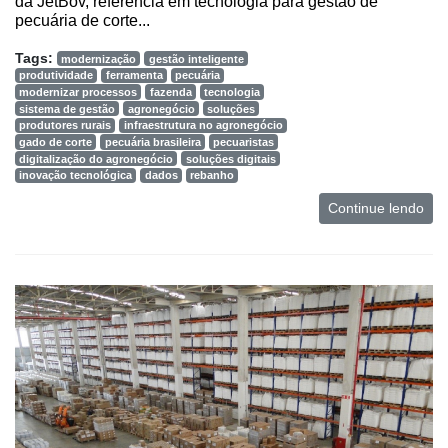
da JetBov, referência em tecnologia para gestão de
pecuária de corte...
Mercado
Tags:
modernização
gestão inteligente
Troca
produtividade
ferramenta
pecuária
de
modernizar processos
fazenda
tecnologia
sistema de gestão
agronegócio
soluções
Cadeira
produtores rurais
infraestrutura no agronegócio
gado de corte
pecuária brasileira
pecuaristas
Artigos
digitalização do agronegócio
soluções digitais
inovação tecnológica
dados
rebanho
Agenda
Continue lendo
Agricultura
de
Precisão
Automação
e
Robótica
Conectividade
Dados