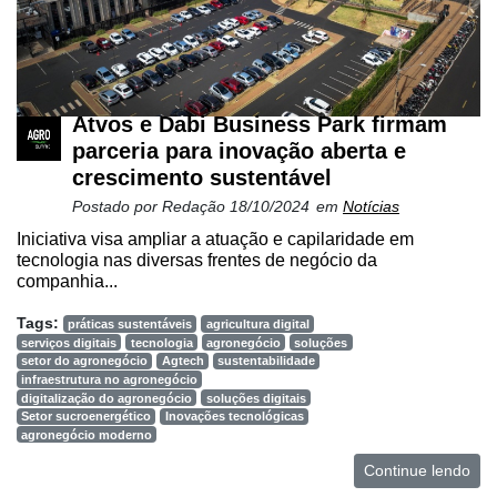
Atvos e Dabi Business Park firmam
parceria para inovação aberta e
crescimento sustentável
Postado por
Redação
18/10/2024
em
Notícias
Iniciativa visa ampliar a atuação e capilaridade em
tecnologia nas diversas frentes de negócio da
companhia...
Tags:
práticas sustentáveis
agricultura digital
serviços digitais
tecnologia
agronegócio
soluções
setor do agronegócio
Agtech
sustentabilidade
infraestrutura no agronegócio
digitalização do agronegócio
soluções digitais
Setor sucroenergético
Inovações tecnológicas
agronegócio moderno
Continue lendo