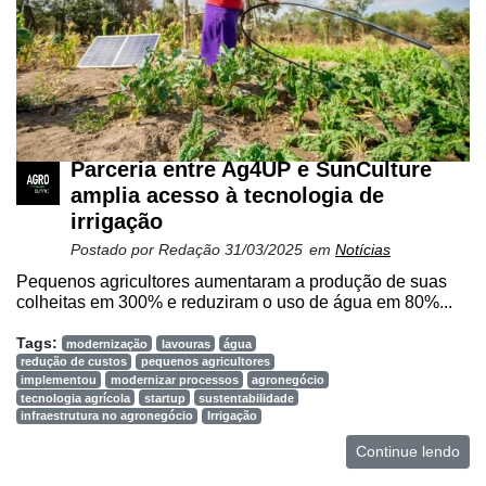
Parceria entre Ag4UP e SunCulture
amplia acesso à tecnologia de
irrigação
Postado por
Redação
31/03/2025
em
Notícias
Pequenos agricultores aumentaram a produção de suas
colheitas em 300% e reduziram o uso de água em 80%...
Tags:
modernização
lavouras
água
redução de custos
pequenos agricultores
implementou
modernizar processos
agronegócio
tecnologia agrícola
startup
sustentabilidade
infraestrutura no agronegócio
Irrigação
Continue lendo