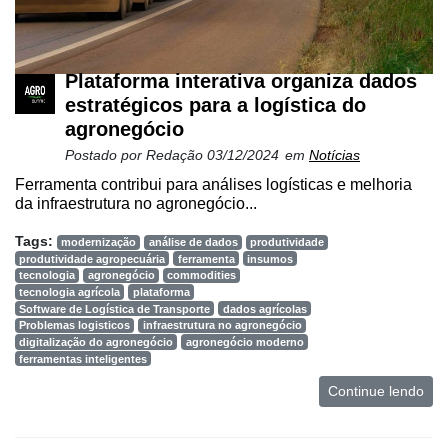
Plataforma interativa organiza dados
estratégicos para a logística do
agronegócio
Postado por
Redação
03/12/2024
em
Notícias
Ferramenta contribui para análises logísticas e melhoria
da infraestrutura no agronegócio...
Tags:
modernização
análise de dados
produtividade
produtividade agropecuária
ferramenta
insumos
tecnologia
agronegócio
commodities
tecnologia agrícola
plataforma
Software de Logística de Transporte
dados agrícolas
Problemas logisticos
infraestrutura no agronegócio
digitalização do agronegócio
agronegócio moderno
ferramentas inteligentes
Continue lendo