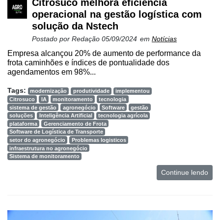
Citrosuco melhora eficiência
operacional na gestão logística com
solução da Nstech
Postado por
Redação
05/09/2024
em
Notícias
Empresa alcançou 20% de aumento de performance da
frota caminhões e índices de pontualidade dos
agendamentos em 98%...
Tags:
modernização
produtividade
implementou
Citrosuco
IA
monitoramento
tecnologia
sistema de gestão
agronegócio
Software
gestão
soluções
Inteligência Artificial
tecnologia agrícola
plataforma
Gerenciamento de Frota
Software de Logística de Transporte
setor do agronegócio
Problemas logisticos
infraestrutura no agronegócio
Sistema de monitoramento
Continue lendo