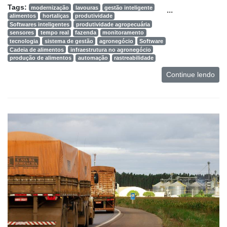
Tags:
modernização
lavouras
gestão inteligente
...
alimentos
hortaliças
produtividade
Softwares inteligentes
produtividade agropecuária
sensores
tempo real
fazenda
monitoramento
tecnologia
sistema de gestão
agronegócio
Software
Cadeia de alimentos
infraestrutura no agronegócio
produção de alimentos
automação
rastreabilidade
Continue lendo