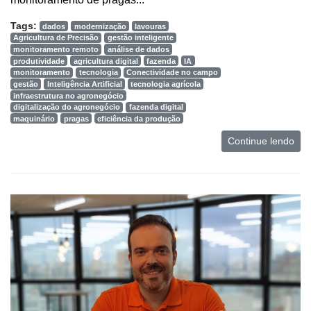
Tags:
dados
modernização
lavouras
Agricultura de Precisão
gestão inteligente
monitoramento remoto
análise de dados
produtividade
agricultura digital
fazenda
IA
monitoramento
tecnologia
Conectividade no campo
gestão
Inteligência Artificial
tecnologia agrícola
infraestrutura no agronegócio
digitalização do agronegócio
fazenda digital
maquinário
pragas
eficiência da produção
Continue lendo