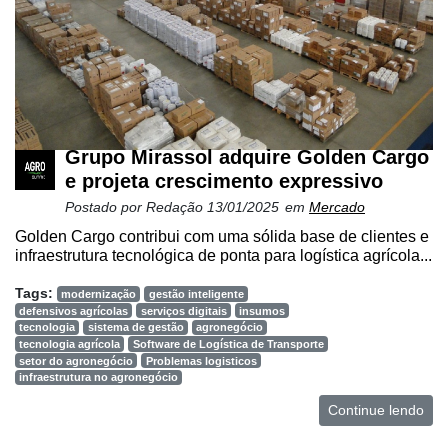
e
Análise
E-
Commerce
Informatização
da
Grupo Mirassol adquire Golden Cargo
Agricultura
e projeta crescimento expressivo
Vertical
Postado por
Redação
13/01/2025
em
Mercado
Software
Golden Cargo contribui com uma sólida base de clientes e
Empresarial
infraestrutura tecnológica de ponta para logística agrícola...
Tecnologia
Tags:
modernização
gestão inteligente
para
defensivos agrícolas
serviços digitais
insumos
tecnologia
sistema de gestão
agronegócio
Recursos
tecnologia agrícola
Software de Logística de Transporte
Hídricos
setor do agronegócio
Problemas logisticos
infraestrutura no agronegócio
Membros
Continue lendo
Liberali