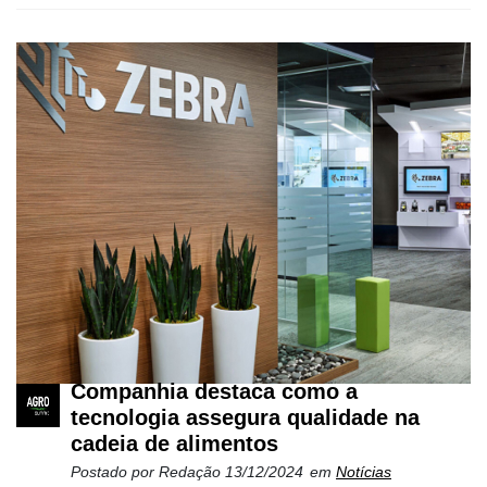
Netrin
Néctar
Tecprime
Agro
Lean
Way
Consulting
Manager
ONE
CHB
Companhia destaca como a
tecnologia assegura qualidade na
cadeia de alimentos
Postado por
Redação
13/12/2024
em
Notícias