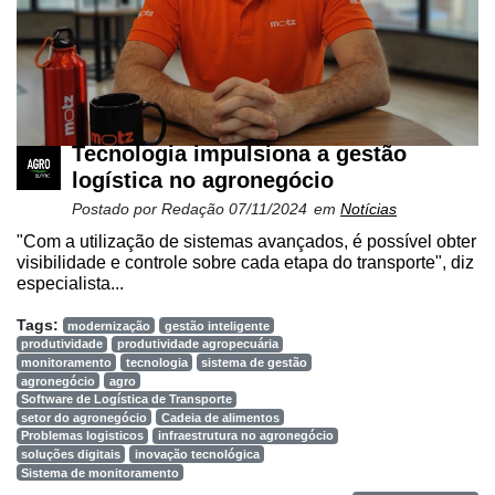
Tecnologia impulsiona a gestão
logística no agronegócio
Postado por
Redação
07/11/2024
em
Notícias
"Com a utilização de sistemas avançados, é possível obter
visibilidade e controle sobre cada etapa do transporte", diz
especialista...
Tags:
modernização
gestão inteligente
produtividade
produtividade agropecuária
monitoramento
tecnologia
sistema de gestão
agronegócio
agro
Software de Logística de Transporte
setor do agronegócio
Cadeia de alimentos
Problemas logisticos
infraestrutura no agronegócio
soluções digitais
inovação tecnológica
Sistema de monitoramento