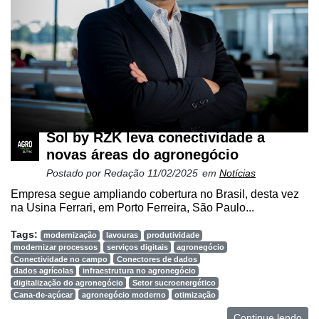
Sol by RZK leva conectividade a
novas áreas do agronegócio
Postado por
Redação
11/02/2025
em
Notícias
Empresa segue ampliando cobertura no Brasil, desta vez
na Usina Ferrari, em Porto Ferreira, São Paulo...
Tags:
modernização
lavouras
produtividade
modernizar processos
serviços digitais
agronegócio
Conectividade no campo
Conectores de dados
dados agrícolas
infraestrutura no agronegócio
digitalização do agronegócio
Setor sucroenergético
Cana-de-açúcar
agronegócio moderno
otimização
Continue lendo