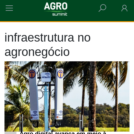
HOME
INFRAESTRUTURA NO AGRONEGÓCIO
infraestrutura no
agronegócio
Agro digital avança em meio à