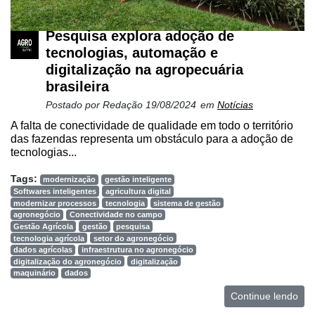
Pesquisa explora adoção de
tecnologias, automação e
digitalização na agropecuária
brasileira
Postado por
Redação
19/08/2024
em
Notícias
A falta de conectividade de qualidade em todo o território
das fazendas representa um obstáculo para a adoção de
tecnologias...
Tags:
modernização
gestão inteligente
Softwares inteligentes
agricultura digital
modernizar processos
tecnologia
sistema de gestão
agronegócio
Conectividade no campo
Gestão Agrícola
gestão
pesquisa
tecnologia agrícola
setor do agronegócio
dados agrícolas
infraestrutura no agronegócio
digitalização do agronegócio
digitalização
maquinário
dados
Continue lendo