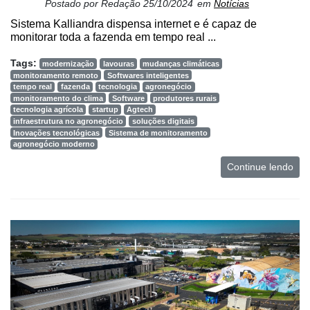
Postado por
Redação
25/10/2024
em
Notícias
Sistema Kalliandra dispensa internet e é capaz de
monitorar toda a fazenda em tempo real ...
Tags:
modernização
lavouras
mudanças climáticas
monitoramento remoto
Softwares inteligentes
tempo real
fazenda
tecnologia
agronegócio
monitoramento do clima
Software
produtores rurais
tecnologia agrícola
startup
Agtech
infraestrutura no agronegócio
soluções digitais
Inovações tecnológicas
Sistema de monitoramento
agronegócio moderno
Continue lendo