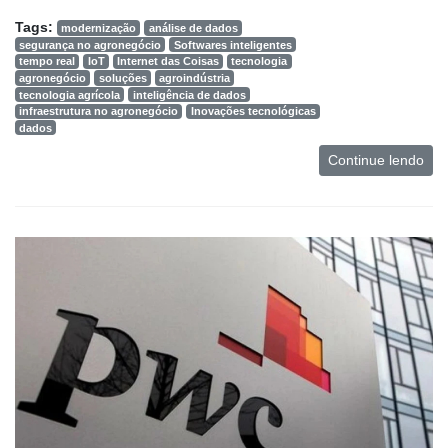
Tags:
modernização
análise de dados
segurança no agronegócio
Softwares inteligentes
tempo real
IoT
Internet das Coisas
tecnologia
agronegócio
soluções
agroindústria
tecnologia agrícola
inteligência de dados
infraestrutura no agronegócio
Inovações tecnológicas
dados
Continue lendo