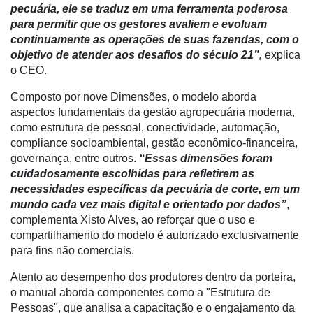
pecuária, ele se traduz em uma ferramenta poderosa
para permitir que os gestores avaliem e evoluam
Conectividade
continuamente as operações de suas fazendas, com o
Dados
objetivo de atender aos desafios do século 21”,
explica
e
o CEO.
Análise
Composto por nove Dimensões, o modelo aborda
E-
aspectos fundamentais da gestão agropecuária moderna,
Commerce
como estrutura de pessoal, conectividade, automação,
compliance socioambiental, gestão econômico-financeira,
Informatização
governança, entre outros.
“Essas dimensões foram
da
cuidadosamente escolhidas para refletirem as
Agricultura
necessidades específicas da pecuária de corte, em um
Vertical
mundo cada vez mais digital e orientado por dados”
,
complementa Xisto Alves, ao reforçar que o uso e
Software
compartilhamento do modelo é autorizado exclusivamente
Empresarial
para fins não comerciais.
Tecnologia
Atento ao desempenho dos produtores dentro da porteira,
para
o manual aborda componentes como a "Estrutura de
Recursos
Pessoas", que analisa a capacitação e o engajamento da
Hídricos