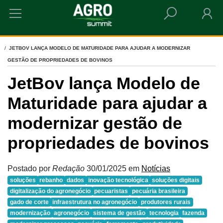
HOME
JETBOV LANÇA MODELO DE MATURIDADE PARA AJUDAR A MODERNIZAR
GESTÃO DE PROPRIEDADES DE BOVINOS
JetBov lança Modelo de
Maturidade para ajudar a
modernizar gestão de
propriedades de bovinos
Postado por
Redação
30/01/2025
em
Notícias
soluções
rebanho
dados
inovação tecnológica
soluções digitais
digitalização do agronegócio
pecuaristas
pecuária brasileira
gado de corte
infraestrutura no agronegócio
produtores rurais
modernização
agronegócio
sistema de gestão
tecnologia
fazenda