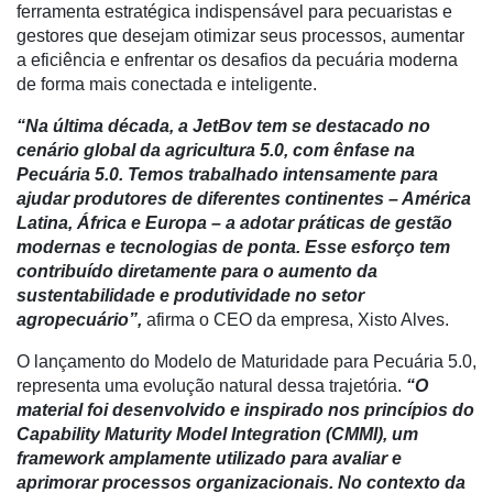
ferramenta estratégica indispensável para pecuaristas e
gestores que desejam otimizar seus processos, aumentar
Notícias
a eficiência e enfrentar os desafios da pecuária moderna
de forma mais conectada e inteligente.
Destaque
“Na última década, a JetBov tem se destacado no
Mercado
cenário global da agricultura 5.0, com ênfase na
Pecuária 5.0. Temos trabalhado intensamente para
Troca
ajudar produtores de diferentes continentes – América
de
Latina, África e Europa – a adotar práticas de gestão
Cadeira
modernas e tecnologias de ponta. Esse esforço tem
Artigos
contribuído diretamente para o aumento da
sustentabilidade e produtividade no setor
Agenda
agropecuário”,
afirma o CEO da empresa, Xisto Alves.
Agricultura
O lançamento do Modelo de Maturidade para Pecuária 5.0,
de
representa uma evolução natural dessa trajetória.
“O
Precisão
material foi desenvolvido e inspirado nos princípios do
Capability Maturity Model Integration (CMMI), um
Automação
framework amplamente utilizado para avaliar e
e
aprimorar processos organizacionais. No contexto da
Robótica