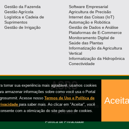
Gestão da Fazenda
Software Empresarial
Gestão Agrícola
Agricultura de Precisão
Logística e Cadeia de
Internet das Coisas (IoT)
Suprimentos
Automação e Robótica
Gestão de Irrigação
Gestão de Dados e Análise
Plataformas de E-Commerce
Monitoramento Digital de
Saúde das Plantas
Informatização da Agricultura
Vertical
Informatização da Hidropônica
Conectividade
ra tornar sua experiência mais agradável, usamos cookies
ara armazenar informações sobre como você usa o Portal
Aceita
grosummit. Acesse nosso
Termos de Uso e Política de
rivacidade
para saber mais. Ao clicar em "Aceitar", você
iX Tecnologia e Educação Ltda. Todos os direitos
consente com a otimização do site pelo uso de cookies.
reservados.
Política de Privacidade