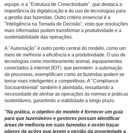
equipe, e a "Estrutura de Conectividade", que destaca a
importância da digitalização e do uso de tecnologias para
Membros
a gestão das fazendas. Outro critério essencial é a
Liberali
"Inteligência na Tomada de Decisão", visto que resoluções
mais informadas podem transformar a produtividade e a
Netrin
sustentabilidade das operações.
Néctar
A "Automação" é outro ponto central do modelo, como um
meio de melhorar a eficiência e a produtividade. O uso de
Tecprime
tecnologias como monitoramento animal, equipamentos
Agro
conectados à internet (IOT) que permitem a automação
Lean
de processos, exemplificam como as fazendas podem se
Way
tornar mais inteligentes e competitivas. A "Compliance
Consulting
Socioambiental" também é abordada, ressaltando a
necessidade de alinhar as operações às normas e práticas
Manager
sustentáveis, garantindo a viabilidade a longo prazo.
ONE
“Na prática, o objetivo do modelo é fornecer um guia
CHB
para que fazendeiros e gestores possam identificar
áreas de melhoria em suas fazendas e assim traçar
planos de ações que levem a gestão da propriedade a