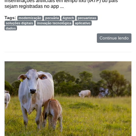
inseminações artificiais em tempo fixo (IATF) do país
sejam registradas no app ...
Tags:
modernização
pecuária
Agtech
pecuaristas
soluções digitais
inovação tecnológica
aplicativo
dados
Continue lendo