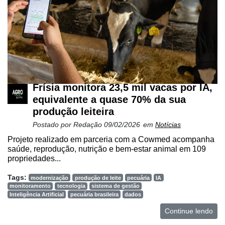
Netrin
Néctar
Tecprime
Agro
Lean
Frísia monitora 23,5 mil vacas por IA,
Way
equivalente a quase 70% da sua
Consulting
produção leiteira
Manager
Postado por
Redação
09/02/2026
em
Notícias
ONE
Projeto realizado em parceria com a Cowmed acompanha
saúde, reprodução, nutrição e bem-estar animal em 109
CHB
propriedades...
Tags:
modernização
produção de leite
pecuária
IA
monitoramento
tecnologia
sistema de gestão
Inteligência Artificial
pecuária brasileira
dados
Continue lendo