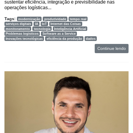
sustentar eficiência, integração e previsibilidade nas
operações logísticas...
Tags:
modernização
produtividade
tempo real
serviços digitais
IA
IoT
Internet das Coisas
monitoramento
tecnologia
Inteligência Artificial
Problemas logisticos
Software as a Service
Inovações tecnológicas
eficiência da produção
dados
Continue lendo