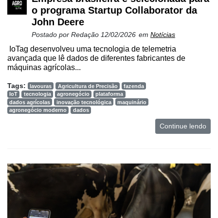
e
o programa Startup Collaborator da
Análise
John Deere
E-
Postado por
Redação
12/02/2026
em
Notícias
Commerce
IoTag desenvolveu uma tecnologia de telemetria
avançada que lê dados de diferentes fabricantes de
Informatização
máquinas agrícolas...
da
Agricultura
Tags:
lavouras
Agricultura de Precisão
fazenda
Vertical
IoT
tecnologia
agronegócio
plataforma
dados agrícolas
inovação tecnológica
maquinário
agronegócio moderno
dados
Software
Empresarial
Continue lendo
Tecnologia
para
Recursos
Hídricos
Membros
Liberali