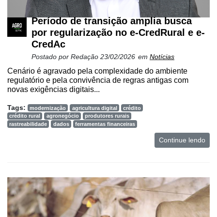
Período de transição amplia busca
por regularização no e-CredRural e e-
CredAc
Postado por
Redação
23/02/2026
em
Notícias
Cenário é agravado pela complexidade do ambiente
regulatório e pela convivência de regras antigas com
novas exigências digitais...
Tags:
modernização
agricultura digital
crédito
crédito rural
agronegócio
produtores rurais
rastreabilidade
dados
ferramentas financeiras
Continue lendo