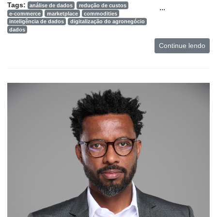
Tags:
análise de dados
redução de custos
...
e-commerce
marketplace
commodities
inteligência de dados
digitalização do agronegócio
dados
Continue lendo