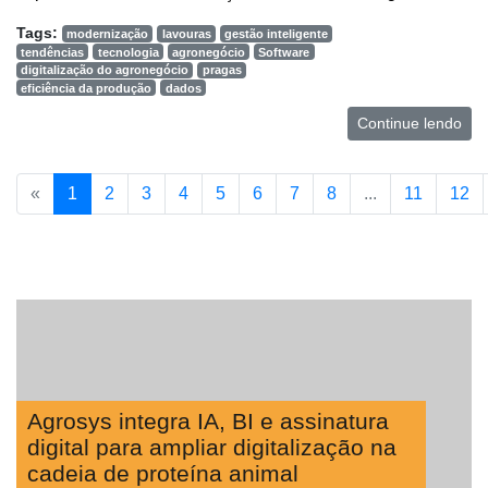
Tags:
modernização
lavouras
gestão inteligente
tendências
tecnologia
agronegócio
Software
digitalização do agronegócio
pragas
eficiência da produção
dados
Continue lendo
«
1
2
3
4
5
6
7
8
...
11
12
Agrosys integra IA, BI e assinatura
digital para ampliar digitalização na
cadeia de proteína animal