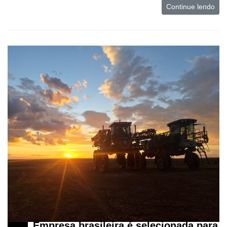
Continue lendo
Mercado
Troca
de
Cadeira
Artigos
Agenda
Agricultura
de
Precisão
Automação
e
Robótica
Conectividade
Dados
Empresa brasileira é selecionada para