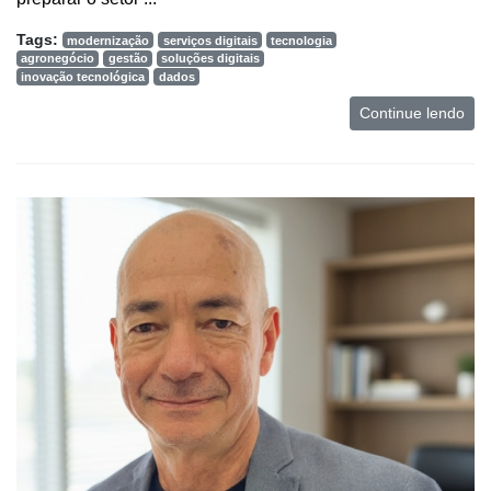
Tags:
modernização
serviços digitais
tecnologia
agronegócio
gestão
soluções digitais
inovação tecnológica
dados
Continue lendo