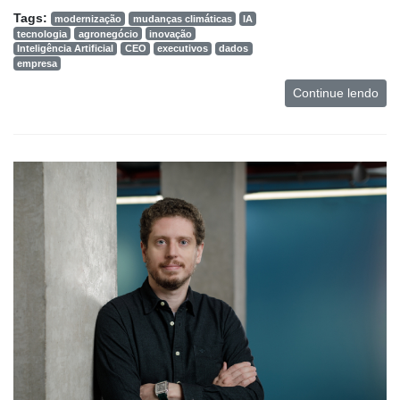
Tags:
modernização
mudanças climáticas
IA
tecnologia
agronegócio
inovação
Inteligência Artificial
CEO
executivos
dados
empresa
Continue lendo