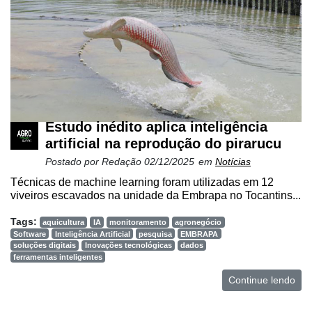
Estudo inédito aplica inteligência
artificial na reprodução do pirarucu
Postado por
Redação
02/12/2025
em
Notícias
Técnicas de machine learning foram utilizadas em 12
viveiros escavados na unidade da Embrapa no Tocantins...
Tags:
aquicultura
IA
monitoramento
agronegócio
Software
Inteligência Artificial
pesquisa
EMBRAPA
soluções digitais
Inovações tecnológicas
dados
ferramentas inteligentes
Continue lendo