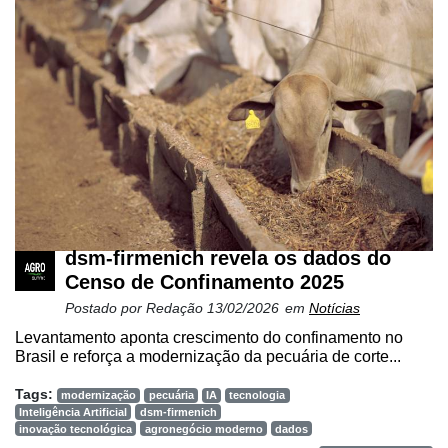
Cadastre-
se
dsm-firmenich revela os dados do
Censo de Confinamento 2025
Minha
Postado por
Redação
13/02/2026
em
Notícias
conta
Levantamento aponta crescimento do confinamento no
Brasil e reforça a modernização da pecuária de corte...
Tags:
modernização
pecuária
IA
tecnologia
Notícias
Inteligência Artificial
dsm-firmenich
inovação tecnológica
agronegócio moderno
dados
Destaque