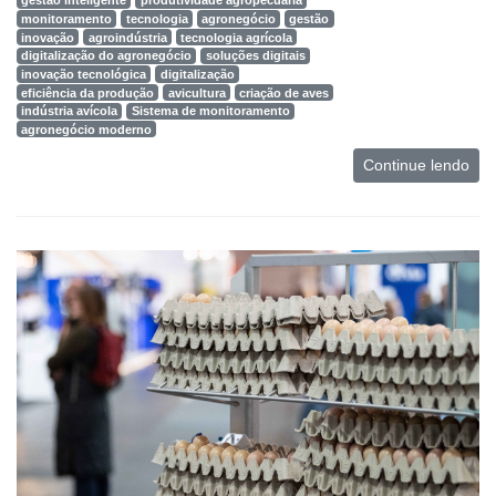
gestão inteligente
produtividade agropecuária
monitoramento
tecnologia
agronegócio
gestão
inovação
agroindústria
tecnologia agrícola
digitalização do agronegócio
soluções digitais
inovação tecnológica
digitalização
eficiência da produção
avicultura
criação de aves
indústria avícola
Sistema de monitoramento
agronegócio moderno
Continue lendo