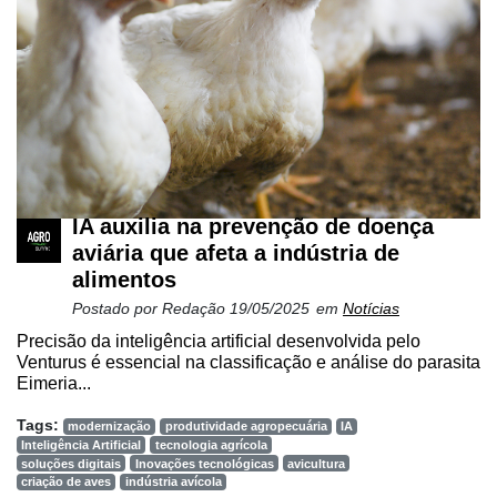
Automação
e
Robótica
Conectividade
Dados
e
Análise
IA auxilia na prevenção de doença
E-
aviária que afeta a indústria de
Commerce
alimentos
Informatização
Postado por
Redação
19/05/2025
em
Notícias
da
Precisão da inteligência artificial desenvolvida pelo
Agricultura
Venturus é essencial na classificação e análise do parasita
Vertical
Eimeria...
Software
Tags:
modernização
produtividade agropecuária
IA
Empresarial
Inteligência Artificial
tecnologia agrícola
soluções digitais
Inovações tecnológicas
avicultura
criação de aves
indústria avícola
Tecnologia