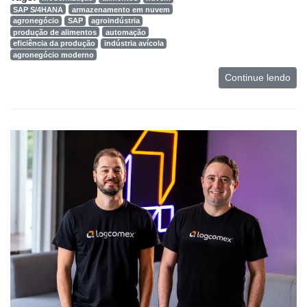
SAP S/4HANA
armazenamento em nuvem
agronegócio
SAP
agroindústria
produção de alimentos
automação
eficiência da produção
indústria avícola
agronegócio moderno
Continue lendo
Cadastre-
se