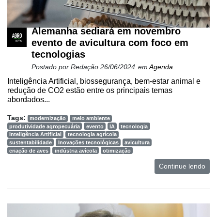
Alemanha sediará em novembro
evento de avicultura com foco em
tecnologias
Postado por
Redação
26/06/2024
em
Agenda
Inteligência Artificial, biossegurança, bem-estar animal e
redução de CO2 estão entre os principais temas
abordados...
Tags:
modernização
meio ambiente
produtividade agropecuária
evento
IA
tecnologia
Inteligência Artificial
tecnologia agrícola
sustentabilidade
Inovações tecnológicas
avicultura
criação de aves
indústria avícola
otimização
Continue lendo