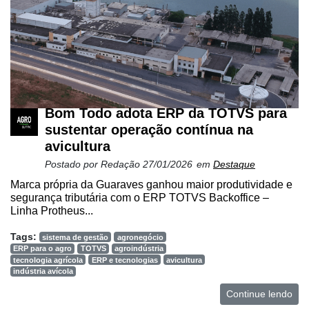
Bom Todo adota ERP da TOTVS para
sustentar operação contínua na
avicultura
Postado por
Redação
27/01/2026
em
Destaque
Marca própria da Guaraves ganhou maior produtividade e
segurança tributária com o ERP TOTVS Backoffice –
Linha Protheus...
Tags:
sistema de gestão
agronegócio
ERP para o agro
TOTVS
agroindústria
tecnologia agrícola
ERP e tecnologias
avicultura
indústria avícola
Continue lendo