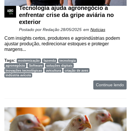
Minha
conta
Tecnologia ajuda agronegócio a
enfrentar crise da gripe aviária no
exterior
Postado por
Redação
28/05/2025
em
Notícias
Notícias
Com insights certos, produtores e agroindústrias podem
Destaque
ajustar produção, redirecionar estoques e proteger
margens...
Mercado
Tags:
modernização
fazenda
tecnologia
Troca
agronegócio
Software
soluções digitais
de
Inovações tecnológicas
avicultura
criação de aves
indústria avícola
Cadeira
Continue lendo
Artigos
Agenda
Agricultura
de
Precisão