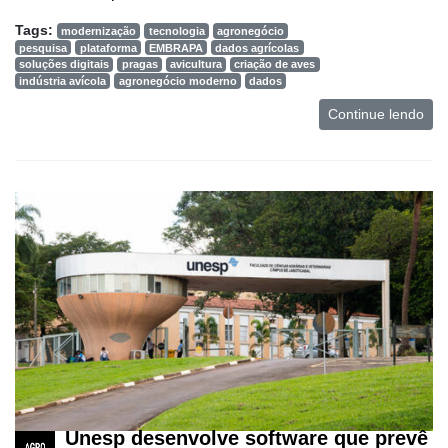
Tags:
modernização
tecnologia
agronegócio
pesquisa
plataforma
EMBRAPA
dados agrícolas
soluções digitais
pragas
avicultura
criação de aves
indústria avícola
agronegócio moderno
dados
Continue lendo
Unesp desenvolve software que prevê