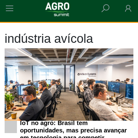
HOME
INDÚSTRIA AVÍCOLA
indústria avícola
IoT no agro: Brasil tem
oportunidades, mas precisa avançar
em tecnologia para competir