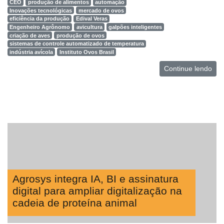
CEO
produção de alimentos
automação
Inovações tecnológicas
mercado de ovos
eficiência da produção
Edival Veras
Engenheiro Agrônomo
avicultura
galpões inteligentes
criação de aves
produção de ovos
sistemas de controle automatizado de temperatura
indústria avícola
Instituto Ovos Brasil
Continue lendo
Agrosys integra IA, BI e assinatura
digital para ampliar digitalização na
cadeia de proteína animal