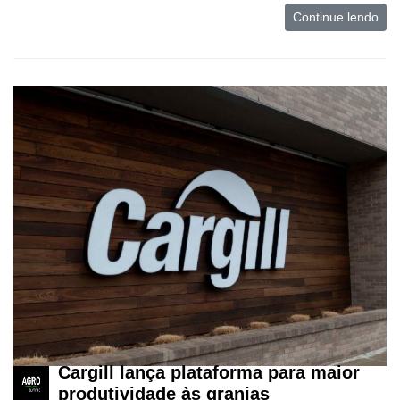
para
Continue lendo
Recursos
Hídricos
Membros
Liberali
Netrin
Néctar
Tecprime
Agro
Lean
Way
Consulting
Manager
ONE
Cargill lança plataforma para maior
produtividade às granjas
CHB