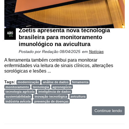
Zoetis apresenta nova tecnologia
brasileira para monitoramento
imunológico na avicultura
Postado por
Redação
08/04/2025
em
Notícias
A ferramenta também contribui para monitorar
enfermidades via leitura de sinais clínicos, alterações
sorológicas e lesões ...
Tags:
modernização
análise de dados
ferramenta
monitoramento
tecnologia
agronegócio
tecnologia agrícola
inteligência de dados
sustentabilidade
inovação tecnológica
avicultura
indústria avícola
prevenção de doenças
Continue lendo