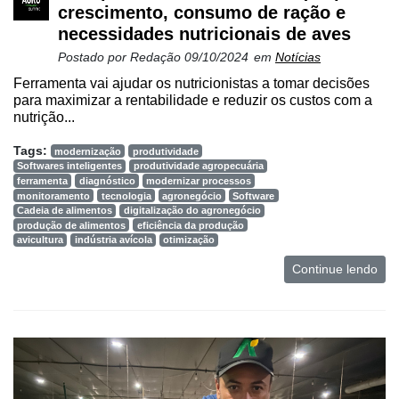
crescimento, consumo de ração e
necessidades nutricionais de aves
Postado por
Redação
09/10/2024
em
Notícias
Ferramenta vai ajudar os nutricionistas a tomar decisões
para maximizar a rentabilidade e reduzir os custos com a
nutrição...
Tags:
modernização
produtividade
Softwares inteligentes
produtividade agropecuária
ferramenta
diagnóstico
modernizar processos
monitoramento
tecnologia
agronegócio
Software
Cadeia de alimentos
digitalização do agronegócio
produção de alimentos
eficiência da produção
avicultura
indústria avícola
otimização
Continue lendo