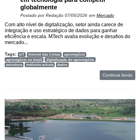
globalmente
Postado por
Redação
07/05/2026
em
Mercado
Com alto nível de digitalização, setor ainda carece de
integração e uso estratégico de dados para ganhar
eficiência e escala. MTech avalia evolução e desafios do
mercado...
Tags:
IoT
Internet das Coisas
agronegócio
agronegócio no brasil
digitalização do agronegócio
avicultura
indústria avícola
dados
Continue lendo