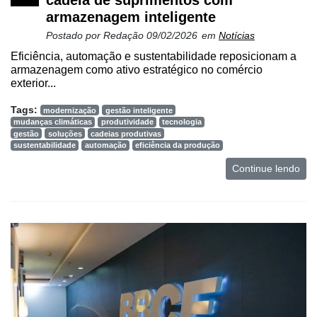
e
armazenagem inteligente
Análise
Postado por
Redação
09/02/2026
em
Notícias
E-
Eficiência, automação e sustentabilidade reposicionam a
Commerce
armazenagem como ativo estratégico no comércio
exterior...
Informatização
da
Tags:
modernização
gestão inteligente
Agricultura
mudanças climáticas
produtividade
tecnologia
gestão
soluções
cadeias produtivas
Vertical
sustentabilidade
automação
eficiência da produção
Software
Continue lendo
Empresarial
Tecnologia
para
Recursos
Hídricos
Membros
Liberali