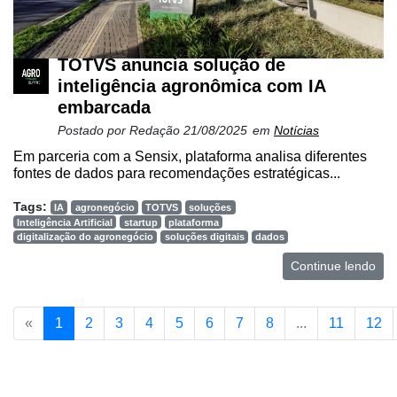
TOTVS anuncia solução de
inteligência agronômica com IA
embarcada
Postado por
Redação
21/08/2025
em
Notícias
Em parceria com a Sensix, plataforma analisa diferentes
fontes de dados para recomendações estratégicas...
Tags:
IA
agronegócio
TOTVS
soluções
Inteligência Artificial
startup
plataforma
digitalização do agronegócio
soluções digitais
dados
Continue lendo
«
1
2
3
4
5
6
7
8
...
11
12