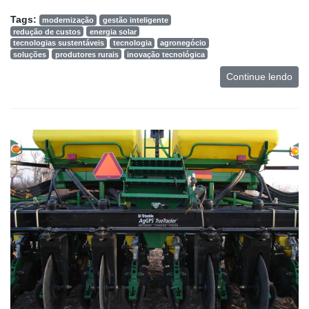
Tags:
modernização
gestão inteligente
redução de custos
energia solar
tecnologias sustentáveis
tecnologia
agronegócio
soluções
produtores rurais
inovação tecnológica
Continue lendo