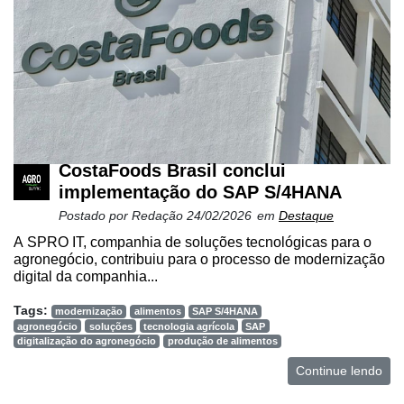
CostaFoods Brasil conclui
implementação do SAP S/4HANA
Postado por
Redação
24/02/2026
em
Destaque
A SPRO IT, companhia de soluções tecnológicas para o
agronegócio, contribuiu para o processo de modernização
digital da companhia...
Tags:
modernização
alimentos
SAP S/4HANA
agronegócio
soluções
tecnologia agrícola
SAP
digitalização do agronegócio
produção de alimentos
Continue lendo