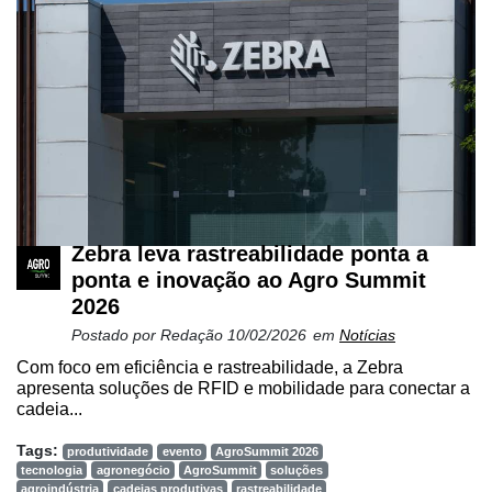
Cadastre-
Zebra leva rastreabilidade ponta a
se
ponta e inovação ao Agro Summit
2026
Minha
Postado por
Redação
10/02/2026
em
Notícias
conta
Com foco em eficiência e rastreabilidade, a Zebra
apresenta soluções de RFID e mobilidade para conectar a
cadeia...
Notícias
Tags:
produtividade
evento
AgroSummit 2026
tecnologia
agronegócio
AgroSummit
soluções
Destaque
agroindústria
cadeias produtivas
rastreabilidade