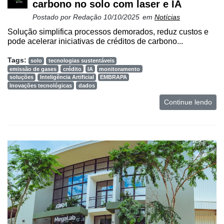
carbono no solo com laser e IA
Postado por
Redação
10/10/2025
em
Notícias
Solução simplifica processos demorados, reduz custos e
pode acelerar iniciativas de créditos de carbono...
Tags:
solo
tecnologias sustentáveis
emissão de gases
crédito
IA
monitoramento
soluções
Inteligência Artificial
EMBRAPA
Inovações tecnológicas
dados
Continue lendo