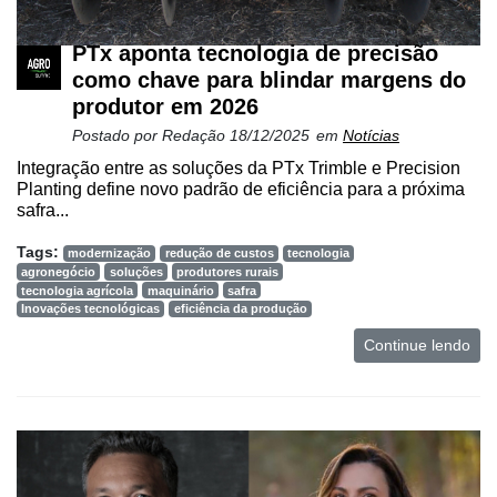
PTx aponta tecnologia de precisão
como chave para blindar margens do
produtor em 2026
Postado por
Redação
18/12/2025
em
Notícias
Integração entre as soluções da PTx Trimble e Precision
Planting define novo padrão de eficiência para a próxima
safra...
Tags:
modernização
redução de custos
tecnologia
agronegócio
soluções
produtores rurais
tecnologia agrícola
maquinário
safra
Inovações tecnológicas
eficiência da produção
Continue lendo