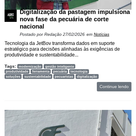
Digitalização da pastagem impulsiona
nova fase da pecuária de corte
nacional
Postado por
Redação
27/02/2026
em
Notícias
Tecnologia da JetBov transforma dados em suporte
estratégico para decisões alinhadas às exigências de
produtividade e sustentabilidade...
Tags:
modernização
gestão inteligente
produtividade
ferramenta
pecuária
tecnologia
soluções
sustentabilidade
pecuaristas
digitalização
Continue lendo