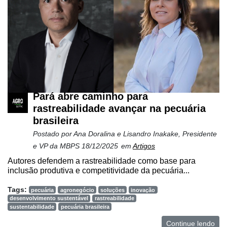
Pará abre caminho para
rastreabilidade avançar na pecuária
brasileira
Postado por
Ana Doralina e Lisandro Inakake, Presidente
e VP da MBPS
18/12/2025
em
Artigos
Autores defendem a rastreabilidade como base para
inclusão produtiva e competitividade da pecuária...
Tags:
pecuária
agronegócio
soluções
inovação
desenvolvimento sustentável
rastreabilidade
sustentabilidade
pecuária brasileira
Continue lendo