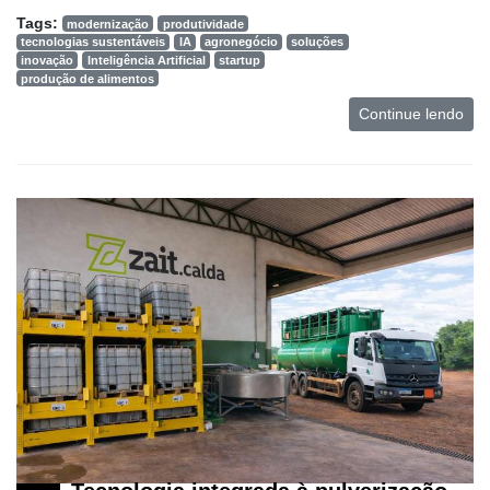
Tags:
modernização
produtividade
tecnologias sustentáveis
IA
agronegócio
soluções
inovação
Inteligência Artificial
startup
produção de alimentos
Continue lendo