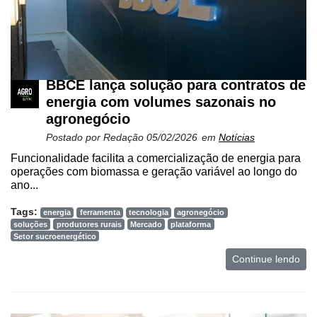
Netrin
Néctar
Tecprime
BBCE lança solução para contratos de
Agro
energia com volumes sazonais no
Lean
agronegócio
Way
Postado por
Redação
05/02/2026
em
Notícias
Consulting
Funcionalidade facilita a comercialização de energia para
Manager
operações com biomassa e geração variável ao longo do
ONE
ano...
CHB
Tags:
energia
ferramenta
tecnologia
agronegócio
soluções
produtores rurais
Mercado
plataforma
Setor sucroenergético
Continue lendo