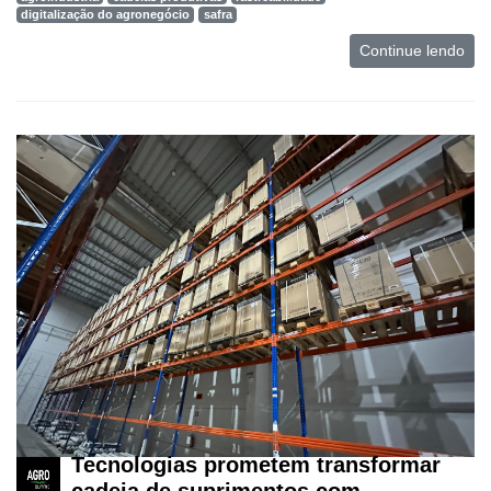
digitalização do agronegócio
safra
Mercado
Continue lendo
Troca
de
Cadeira
Artigos
Agenda
Agricultura
de
Precisão
Automação
e
Robótica
Conectividade
Tecnologias prometem transformar
Dados
cadeia de suprimentos com