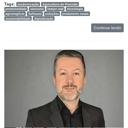
Tags:
modernização
Agricultura de Precisão
produtividade
sensores
tempo real
tecnologia
agronegócio
Software
soluções
produtores rurais
sustentabilidade
digitalização
Continue lendo