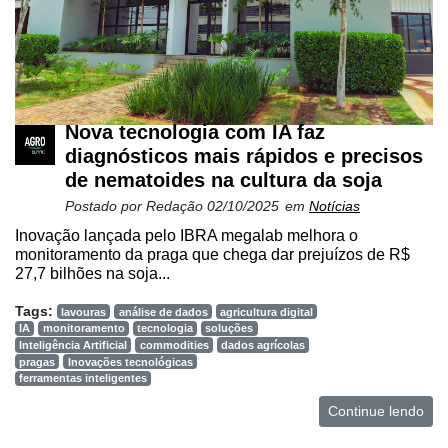
Nova tecnologia com IA faz
diagnósticos mais rápidos e precisos
de nematoides na cultura da soja
Postado por
Redação
02/10/2025
em
Notícias
Inovação lançada pelo IBRA megalab melhora o
monitoramento da praga que chega dar prejuízos de R$
27,7 bilhões na soja...
Tags:
lavouras
análise de dados
agricultura digital
IA
monitoramento
tecnologia
soluções
Inteligência Artificial
commodities
dados agrícolas
pragas
Inovações tecnológicas
ferramentas inteligentes
Continue lendo