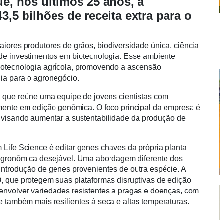
ue, nos últimos 25 anos, a
,5 bilhões de receita extra para o
iores produtores de grãos, biodiversidade única, ciência
de investimentos em biotecnologia. Esse ambiente
 biotecnologia agrícola, promovendo a ascensão
ia para o agronegócio.
e que reúne uma equipe de jovens cientistas com
armente em edição genômica. O foco principal da empresa é
is visando aumentar a sustentabilidade da produção de
 Life Science é editar genes chaves da própria planta
 agronômica desejável. Uma abordagem diferente dos
introdução de genes provenientes de outra espécie. A
, que protegem suas plataformas disruptivas de edição
senvolver variedades resistentes a pragas e doenças, com
e também mais resilientes à seca e altas temperaturas.