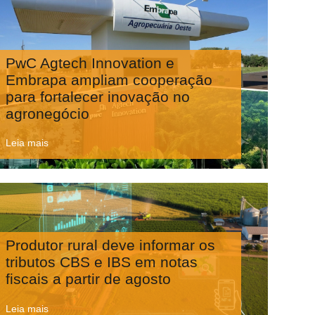
PwC Agtech Innovation e
Embrapa ampliam cooperação
para fortalecer inovação no
agronegócio
Leia mais
Produtor rural deve informar os
tributos CBS e IBS em notas
fiscais a partir de agosto
Leia mais