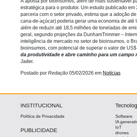
A aposta por bioinsumos, além de mais sustentável 
estratégica para o produtor. Um estudo publicado em 
parceria com o setor privado, estima que a adoção de
cana-de-açúcar) poderia gerar uma economia de até U
além de reduzir até 18,5 milhões de toneladas de emis
geral, segundo projeções da DunhamTrimmer – Internat
inteligência de mercado no setor de bioinsumos, o B
bioinsumos, com potencial de superar o valor de US$ 
da produtividade e abre caminho para um campo ma
Jader.
Postado por
Redação
05/02/2026
em
Notícias
INSTITUCIONAL
Tecnolog
Política de Privacidade
Software
IA generati
IoT
PUBLICIDADE
drones