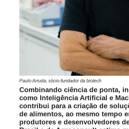
Notícias
Destaque
Mercado
Troca
de
Cadeira
Artigos
Agenda
Paulo Arruda, sócio-fundador da biotech
Agricultura
Combinando ciência de ponta, ino
de
como Inteligência Artificial e Ma
Precisão
contribui para a criação de solu
Automação
de alimentos, ao mesmo tempo em
e
produtores e desenvolvedores de
Robótica