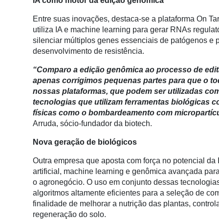
IA como motor da edição genômica
Membros
Entre suas inovações, destaca-se a plataforma On Tar
Liberali
utiliza IA e machine learning para gerar RNAs regulat
silenciar múltiplos genes essenciais de patógenos e 
Netrin
desenvolvimento de resistência.
Néctar
“Comparo a edição genômica ao processo de edit
Tecprime
apenas corrigimos pequenas partes para que o tod
Agro
nossas plataformas, que podem ser utilizadas com
tecnologias que utilizam ferramentas biológicas 
Lean
físicas como o bombardeamento com micropartícu
Way
Arruda, sócio-fundador da biotech.
Consulting
Nova geração de biológicos
Manager
ONE
Outra empresa que aposta com força no potencial da I
artificial, machine learning e genômica avançada par
CHB
o agronegócio. O uso em conjunto dessas tecnologias
algoritmos altamente eficientes para a seleção de c
finalidade de melhorar a nutrição das plantas, control
regeneração do solo.