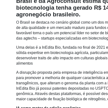
Brasil e da Agroconsult estima q
Conectividade
biotecnologia tenha gerado R$ 143
Dados
agronegócio brasileiro.
e
O Brasil se destaca no cenário global como um dos ma
Análise
de alta qualidade e um mercado maduro para fundos 
E-
favorável torna o país um potencial líder no setor de
Commerce
das agtechs – startups especializadas em biotecnolog
Informatização
Uma delas é a InEdita Bio, fundada no final de 2021 
da
sólida expertise em biotecnologia agrícola, particul
Agricultura
desenvolver traits de alto impacto em culturas globa
Vertical
alimentos
Software
A disrupção proposta pela empresa de inteligência em
Empresarial
para promover a melhoria de qualquer característica
transgênicos, que alteram o genoma da planta com a 
Tecnologia
InEdita Bio já possui patentes depositadas no USPTO
para
genômica. Através destas plataformas, é possível de
Recursos
maior capacidade de fixação biológica de nitrogênio, 
Hídricos