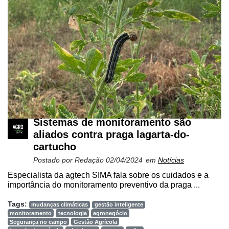
Sistemas de monitoramento são
aliados contra praga lagarta-do-
cartucho
Postado por
Redação
02/04/2024
em
Notícias
Especialista da agtech SIMA fala sobre os cuidados e a
importância do monitoramento preventivo da praga ...
Tags:
mudanças climáticas
gestão inteligente
monitoramento
tecnologia
agronegócio
Segurança no campo
Gestão Agrícola