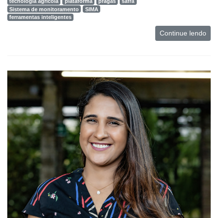
tecnologia agrícola
plataforma
pragas
safra
Sistema de monitoramento
SIMA
ferramentas inteligentes
Continue lendo