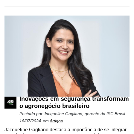
Agenda
Agricultura
de
Precisão
Automação
e
Robótica
Conectividade
Dados
e
Análise
Inovações em segurança transformam
o agronegócio brasileiro
E-
Postado por
Jacqueline Gagliano, gerente da ISC Brasil
Commerce
16/07/2024
em
Artigos
Informatização
Jacqueline Gagliano destaca a importância de se integrar
da