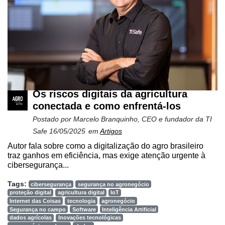
Os riscos digitais da agricultura
conectada e como enfrentá-los
Postado por
Marcelo Branquinho, CEO e fundador da TI
Safe
16/05/2025
em
Artigos
Autor fala sobre como a digitalização do agro brasileiro
traz ganhos em eficiência, mas exige atenção urgente à
cibersegurança...
Tags:
cibersegurança
segurança no agronegócio
proteção digital
agricultura digital
IoT
Internet das Coisas
tecnologia
agronegócio
Segurança no campo
Software
Inteligência Artificial
dados agrícolas
Inovações tecnológicas