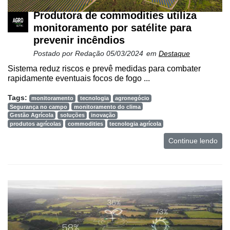
Produtora de commodities utiliza
monitoramento por satélite para
prevenir incêndios
Postado por
Redação
05/03/2024
em
Destaque
Sistema reduz riscos e prevê medidas para combater
rapidamente eventuais focos de fogo ...
Tags:
monitoramento
tecnologia
agronegócio
Segurança no campo
monitoramento do clima
Gestão Agrícola
soluções
inovação
produtos agrícolas
commodities
tecnologia agrícola
Continue lendo