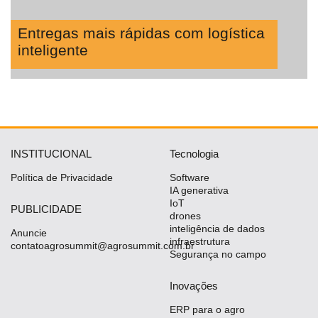
Entregas mais rápidas com logística
inteligente
INSTITUCIONAL
Tecnologia
Política de Privacidade
Software
IA generativa
IoT
PUBLICIDADE
drones
inteligência de dados
Anuncie
infraestrutura
contatoagrosummit@agrosummit.com.br
Segurança no campo
Inovações
ERP para o agro