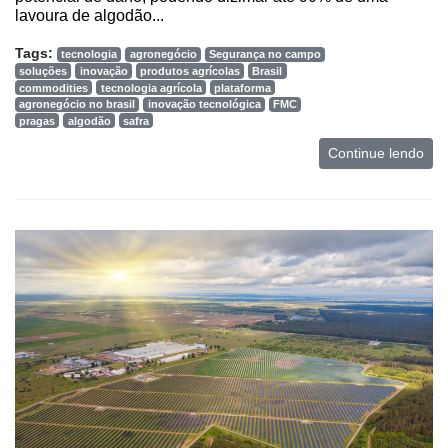
lavoura de algodão...
Tags:
tecnologia
agronegócio
Segurança no campo
soluções
inovação
produtos agrícolas
Brasil
commodities
tecnologia agrícola
plataforma
agronegócio no brasil
inovação tecnológica
FMC
pragas
algodão
safra
Continue lendo