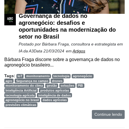
Governança de dados no
agronegócio: desafios e
oportunidades na modernização do
setor no Brasil
Postado por
Bárbara Fraga, consultora e estrategista em
IA da A3Data
21/03/2024
em
Artigos
Bárbara Fraga discorre sobre a governança de dados no
agronegócio brasileiro...
Tags:
IoT
monitoramento
tecnologia
agronegócio
agro
Segurança no campo
drones
monitoramento do clima
gestão
soluções
PIB
Inteligência Artificial
produtos agrícolas
tecnologia agrícola
inteligência de dados
agronegócio no brasil
dados agrícolas
previsões climáticas
Continue lendo