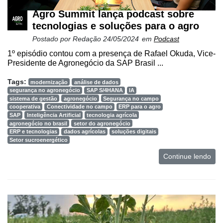
Agro Summit lança podcast sobre
tecnologias e soluções para o agro
Postado por
Redação
24/05/2024
em
Podcast
1º episódio contou com a presença de Rafael Okuda, Vice-
Presidente de Agronegócio da SAP Brasil ...
Tags:
modernização
análise de dados
segurança no agronegócio
SAP S/4HANA
IA
sistema de gestão
agronegócio
Segurança no campo
cooperativa
Conectividade no campo
ERP para o agro
SAP
Inteligência Artificial
tecnologia agrícola
agronegócio no brasil
setor do agronegócio
ERP e tecnologias
dados agrícolas
soluções digitais
Setor sucroenergético
Continue lendo