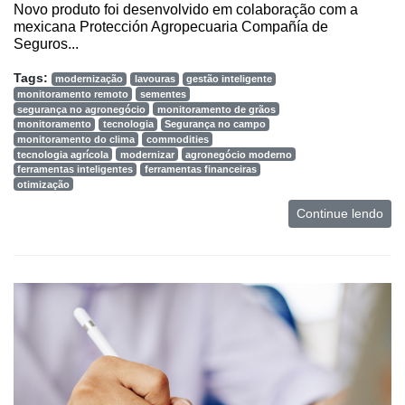
Novo produto foi desenvolvido em colaboração com a
mexicana Protección Agropecuaria Compañía de
Seguros...
Tags:
modernização
lavouras
gestão inteligente
monitoramento remoto
sementes
segurança no agronegócio
monitoramento de grãos
monitoramento
tecnologia
Segurança no campo
monitoramento do clima
commodities
tecnologia agrícola
modernizar
agronegócio moderno
ferramentas inteligentes
ferramentas financeiras
otimização
Continue lendo