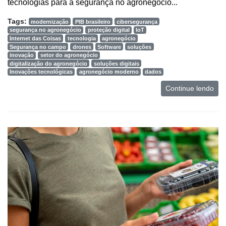
tecnologias para a segurança no agronegócio...
Agricultura
Vertical
Tags:
modernização
PIB brasileiro
cibersegurança
segurança no agronegócio
proteção digital
IoT
Software
Internet das Coisas
tecnologia
agronegócio
Segurança no campo
drones
Software
soluções
Empresarial
inovação
setor do agronegócio
digitalização do agronegócio
soluções digitais
Tecnologia
Inovações tecnológicas
agronegócio moderno
dados
para
Continue lendo
Recursos
Hídricos
Membros
Liberali
Netrin
Néctar
Tecprime
Agro