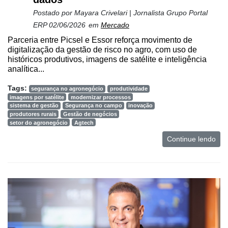
Postado por
Mayara Crivelari | Jornalista Grupo Portal
ERP
02/06/2026
em
Mercado
Parceria entre Picsel e Essor reforça movimento de
digitalização da gestão de risco no agro, com uso de
históricos produtivos, imagens de satélite e inteligência
analítica...
Tags:
segurança no agronegócio
produtividade
imagens por satélite
modernizar processos
sistema de gestão
Segurança no campo
inovação
produtores rurais
Gestão de negócios
setor do agronegócio
Agtech
Continue lendo