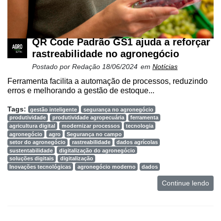
Lean
Way
Consulting
QR Code Padrão GS1 ajuda a reforçar
Manager
rastreabilidade no agronegócio
ONE
Postado por
Redação
18/06/2024
em
Notícias
CHB
Ferramenta facilita a automação de processos, reduzindo
erros e melhorando a gestão de estoque...
Tags:
gestão inteligente
segurança no agronegócio
produtividade
produtividade agropecuária
ferramenta
agricultura digital
modernizar processos
tecnologia
agronegócio
agro
Segurança no campo
setor do agronegócio
rastreabilidade
dados agrícolas
sustentabilidade
digitalização do agronegócio
soluções digitais
digitalização
Inovações tecnológicas
agronegócio moderno
dados
Continue lendo