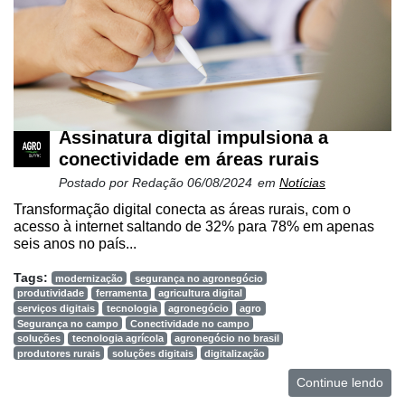
Cadastre-
se
Minha
Assinatura digital impulsiona a
conta
conectividade em áreas rurais
Postado por
Redação
06/08/2024
em
Notícias
Transformação digital conecta as áreas rurais, com o
acesso à internet saltando de 32% para 78% em apenas
Notícias
seis anos no país...
Destaque
Tags:
modernização
segurança no agronegócio
produtividade
ferramenta
agricultura digital
Mercado
serviços digitais
tecnologia
agronegócio
agro
Segurança no campo
Conectividade no campo
Troca
soluções
tecnologia agrícola
agronegócio no brasil
de
produtores rurais
soluções digitais
digitalização
Cadeira
Continue lendo
Artigos