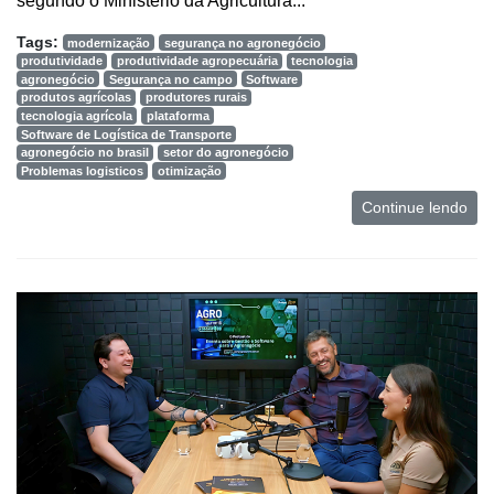
segundo o Ministério da Agricultura...
Tags:
modernização
segurança no agronegócio
produtividade
produtividade agropecuária
tecnologia
agronegócio
Segurança no campo
Software
produtos agrícolas
produtores rurais
tecnologia agrícola
plataforma
Software de Logística de Transporte
agronegócio no brasil
setor do agronegócio
Problemas logisticos
otimização
Continue lendo