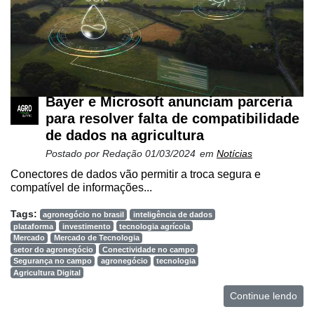
Bayer e Microsoft anunciam parceria
para resolver falta de compatibilidade
de dados na agricultura
Postado por
Redação
01/03/2024
em
Notícias
Conectores de dados vão permitir a troca segura e
compatível de informações...
Tags:
agronegócio no brasil
inteligência de dados
plataforma
investimento
tecnologia agrícola
Mercado
Mercado de Tecnologia
setor do agronegócio
Conectividade no campo
Segurança no campo
agronegócio
tecnologia
Agricultura Digital
Continue lendo