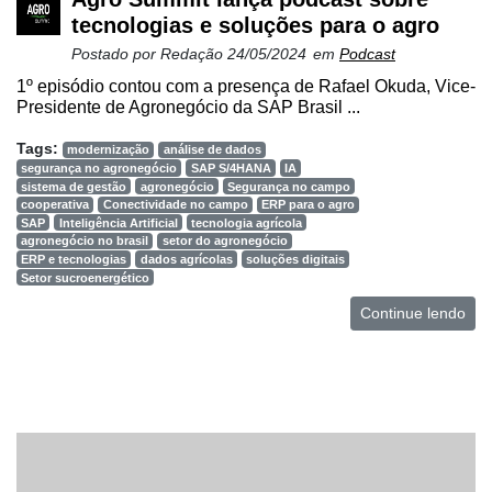
tecnologias e soluções para o agro
Postado por
Redação
24/05/2024
em
Podcast
1º episódio contou com a presença de Rafael Okuda, Vice-
Presidente de Agronegócio da SAP Brasil ...
Tags:
modernização
análise de dados
segurança no agronegócio
SAP S/4HANA
IA
sistema de gestão
agronegócio
Segurança no campo
cooperativa
Conectividade no campo
ERP para o agro
SAP
Inteligência Artificial
tecnologia agrícola
agronegócio no brasil
setor do agronegócio
ERP e tecnologias
dados agrícolas
soluções digitais
Setor sucroenergético
Continue lendo