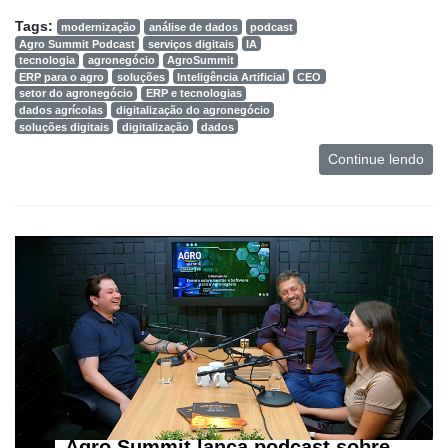
Tags:
modernização
análise de dados
podcast
Agro Summit Podcast
serviços digitais
IA
tecnologia
agronegócio
AgroSummit
ERP para o agro
soluções
Inteligência Artificial
CEO
setor do agronegócio
ERP e tecnologias
dados agrícolas
digitalização do agronegócio
soluções digitais
digitalização
dados
Continue lendo
Agro Summit lança podcast sobre