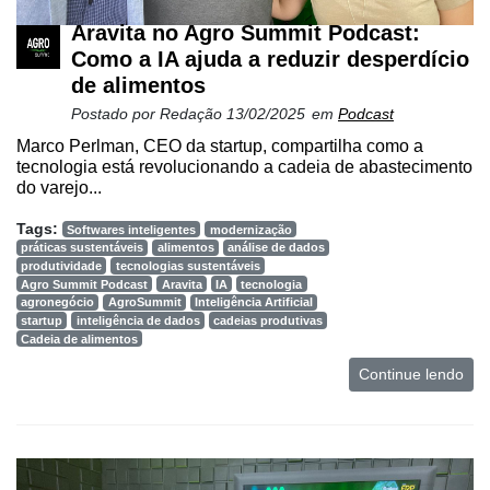
Aravita no Agro Summit Podcast:
Como a IA ajuda a reduzir desperdício
de alimentos
Postado por
Redação
13/02/2025
em
Podcast
Marco Perlman, CEO da startup, compartilha como a
tecnologia está revolucionando a cadeia de abastecimento
do varejo...
Tags:
Softwares inteligentes
modernização
práticas sustentáveis
alimentos
análise de dados
produtividade
tecnologias sustentáveis
Agro Summit Podcast
Aravita
IA
tecnologia
agronegócio
AgroSummit
Inteligência Artificial
startup
inteligência de dados
cadeias produtivas
Cadeia de alimentos
Continue lendo