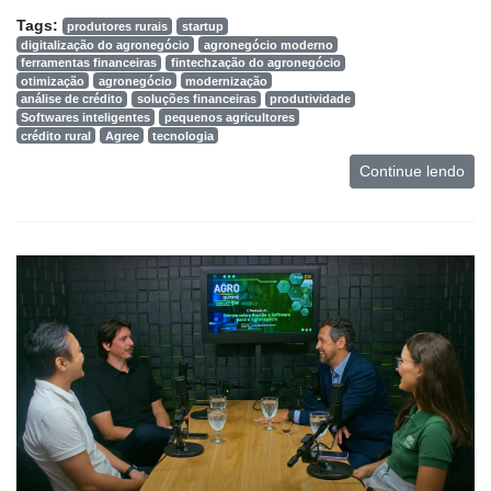
Tags:
produtores rurais
startup
digitalização do agronegócio
agronegócio moderno
ferramentas financeiras
fintechzação do agronegócio
otimização
agronegócio
modernização
análise de crédito
soluções financeiras
produtividade
Softwares inteligentes
pequenos agricultores
crédito rural
Agree
tecnologia
Continue lendo