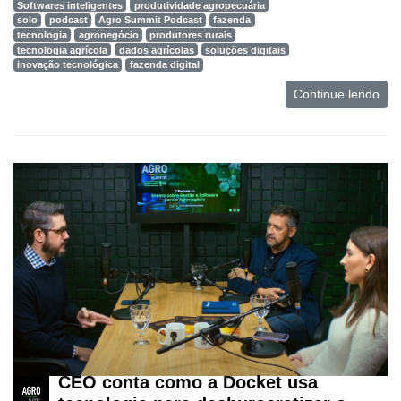
Softwares inteligentes
produtividade agropecuária
solo
podcast
Agro Summit Podcast
fazenda
tecnologia
agronegócio
produtores rurais
tecnologia agrícola
dados agrícolas
soluções digitais
inovação tecnológica
fazenda digital
Continue lendo
CEO conta como a Docket usa