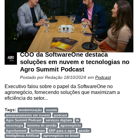
COO da SoftwareOne destaca
soluções em nuvem e tecnologias no
Agro Summit Podcast
Postado por
Redação
18/10/2024
em
Podcast
Executivo falou sobre o papel da SoftwareOne no
agronegócio, fornecendo soluções que maximizam a
eficiência do setor...
Tags:
modernização
nuvem
armazenamento em nuvem
podcast
Agro Summit Podcast
serviços digitais
IA
tecnologia
sistema de gestão
agronegócio
AgroSummit
Software
ERP para o agro
gestão
Inteligência Artificial
agronegócio no brasil