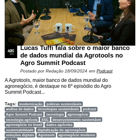
Lucas Tuffi fala sobre o maior banco
de dados mundial da Agrotools no
Agro Summit Podcast
Postado por
Redação
18/09/2024
em
Podcast
A Agrotools, maior banco de dados mundial do
agronegócio, é destaque no 6º episódio do Agro
Summit Podcast...
Tags:
modernização
práticas sustentáveis
análise de dados
tecnologias sustentáveis
podcast
Agro Summit Podcast
tecnologia
agronegócio
tecnologia agrícola
ESG
desenvolvimento sustentável
agronegócio no brasil
dados agrícolas
sustentabilidade
digitalização do agronegócio
soluções digitais
Agrotools
agronegócio moderno