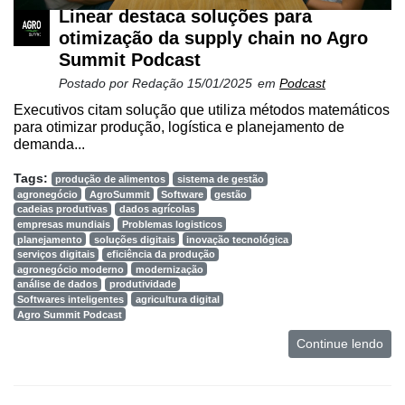
Linear destaca soluções para
otimização da supply chain no Agro
Summit Podcast
Postado por
Redação
15/01/2025
em
Podcast
Executivos citam solução que utiliza métodos matemáticos
para otimizar produção, logística e planejamento de
demanda...
Tags:
produção de alimentos
sistema de gestão
agronegócio
AgroSummit
Software
gestão
cadeias produtivas
dados agrícolas
empresas mundiais
Problemas logisticos
planejamento
soluções digitais
inovação tecnológica
serviços digitais
eficiência da produção
agronegócio moderno
modernização
análise de dados
produtividade
Softwares inteligentes
agricultura digital
Agro Summit Podcast
Continue lendo