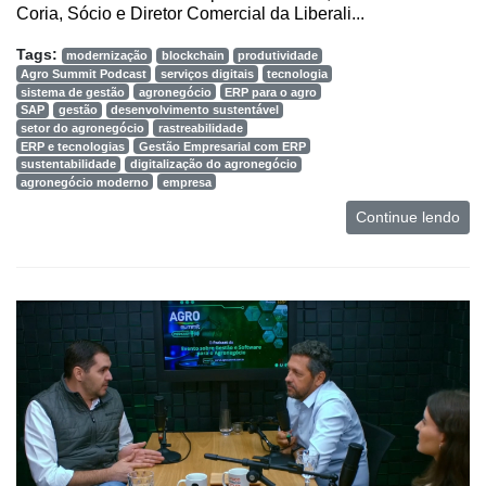
Coria, Sócio e Diretor Comercial da Liberali...
Tags:
modernização
blockchain
produtividade
Agro Summit Podcast
serviços digitais
tecnologia
sistema de gestão
agronegócio
ERP para o agro
SAP
gestão
desenvolvimento sustentável
setor do agronegócio
rastreabilidade
ERP e tecnologias
Gestão Empresarial com ERP
sustentabilidade
digitalização do agronegócio
agronegócio moderno
empresa
Continue lendo