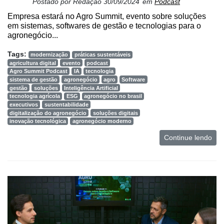
Postado por
Redação
30/09/2024
em
Podcast
Empresa estará no Agro Summit, evento sobre soluções
em sistemas, softwares de gestão e tecnologias para o
agronegócio...
Tags:
modernização
práticas sustentáveis
agricultura digital
evento
podcast
Agro Summit Podcast
IA
tecnologia
sistema de gestão
agronegócio
agro
Software
gestão
soluções
Inteligência Artificial
tecnologia agrícola
ESG
agronegócio no brasil
executivos
sustentabilidade
digitalização do agronegócio
soluções digitais
inovação tecnológica
agronegócio moderno
Continue lendo