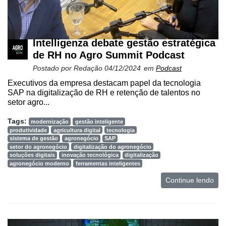
e
Análise
E-
Intelligenza debate gestão estratégica
Commerce
de RH no Agro Summit Podcast
Informatização
Postado por
Redação
04/12/2024
em
Podcast
da
Executivos da empresa destacam papel da tecnologia
Agricultura
SAP na digitalização de RH e retenção de talentos no
Vertical
setor agro...
Software
Tags:
modernização
gestão inteligente
Empresarial
produtividade
agricultura digital
tecnologia
sistema de gestão
agronegócio
SAP
Tecnologia
setor do agronegócio
digitalização do agronegócio
para
soluções digitais
inovação tecnológica
digitalização
agronegócio moderno
ferramentas inteligentes
Recursos
Hídricos
Continue lendo
Membros
Liberali