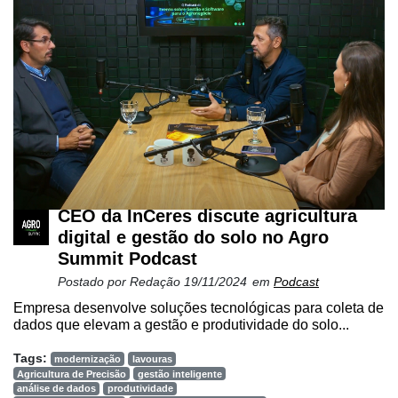
Netrin
Néctar
Tecprime
Agro
Lean
Way
Consulting
Manager
CEO da InCeres discute agricultura
ONE
digital e gestão do solo no Agro
Summit Podcast
CHB
Postado por
Redação
19/11/2024
em
Podcast
Empresa desenvolve soluções tecnológicas para coleta de
dados que elevam a gestão e produtividade do solo...
Tags:
modernização
lavouras
Agricultura de Precisão
gestão inteligente
análise de dados
produtividade