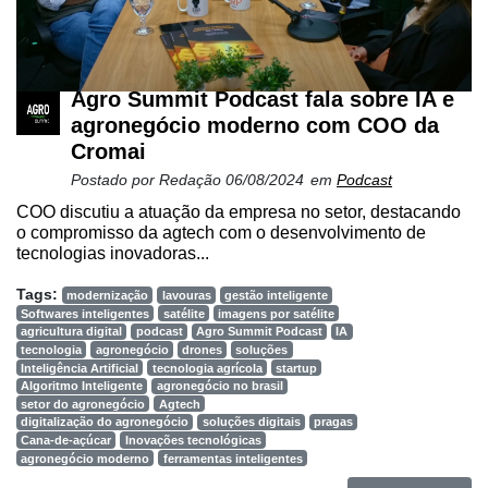
Agro Summit Podcast fala sobre IA e
agronegócio moderno com COO da
Cromai
Postado por
Redação
06/08/2024
em
Podcast
COO discutiu a atuação da empresa no setor, destacando
o compromisso da agtech com o desenvolvimento de
tecnologias inovadoras...
Tags:
modernização
lavouras
gestão inteligente
Softwares inteligentes
satélite
imagens por satélite
agricultura digital
podcast
Agro Summit Podcast
IA
tecnologia
agronegócio
drones
soluções
Inteligência Artificial
tecnologia agrícola
startup
Algoritmo Inteligente
agronegócio no brasil
setor do agronegócio
Agtech
digitalização do agronegócio
soluções digitais
pragas
Cana-de-açúcar
Inovações tecnológicas
agronegócio moderno
ferramentas inteligentes