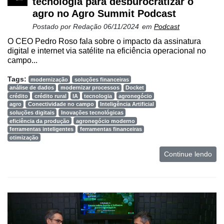
tecnologia para desburocratizar o
agro no Agro Summit Podcast
Postado por
Redação
06/11/2024
em
Podcast
O CEO Pedro Roso fala sobre o impacto da assinatura
digital e internet via satélite na eficiência operacional no
campo...
Tags:
modernização
soluções financeiras
análise de dados
modernizar processos
Docket
crédito
crédito rural
IA
tecnologia
agronegócio
agro
Conectividade no campo
Inteligência Artificial
soluções digitais
Inovações tecnológicas
eficiência da produção
agronegócio moderno
ferramentas inteligentes
ferramentas financeiras
otimização
Continue lendo