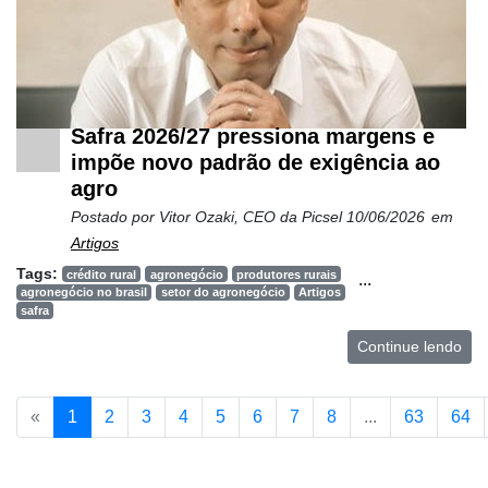
Safra 2026/27 pressiona margens e
impõe novo padrão de exigência ao
agro
Postado por
Vitor Ozaki, CEO da Picsel
10/06/2026
em
Artigos
Tags:
crédito rural
agronegócio
produtores rurais
...
agronegócio no brasil
setor do agronegócio
Artigos
safra
Continue lendo
«
1
2
3
4
5
6
7
8
...
63
64