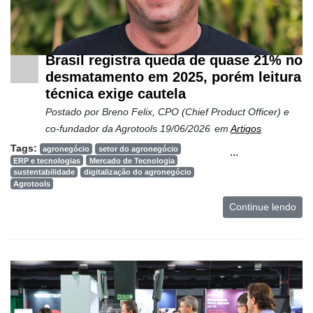
Brasil registra queda de quase 21% no
desmatamento em 2025, porém leitura
técnica exige cautela
Postado por
Breno Felix, CPO (Chief Product Officer) e
co-fundador da Agrotools
19/06/2026
em
Artigos
Tags:
agronegócio
setor do agronegócio
...
ERP e tecnologias
Mercado de Tecnologia
sustentabilidade
digitalização do agronegócio
Agrotools
Continue lendo