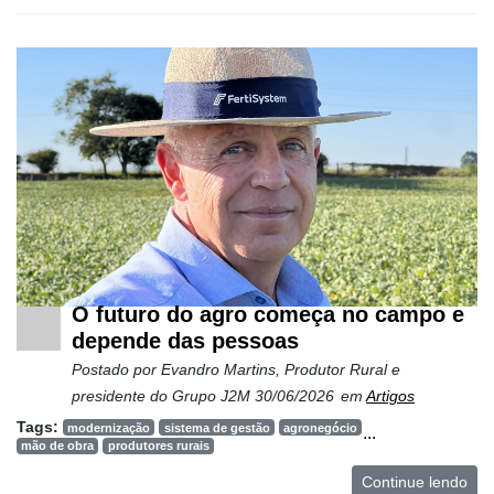
e
Análise
E-
Commerce
Informatização
da
Agricultura
Vertical
Software
Empresarial
O futuro do agro começa no campo e
Tecnologia
depende das pessoas
para
Recursos
Postado por
Evandro Martins, Produtor Rural e
Hídricos
presidente do Grupo J2M
30/06/2026
em
Artigos
Tags:
modernização
sistema de gestão
agronegócio
...
Membros
mão de obra
produtores rurais
Liberali
Continue lendo