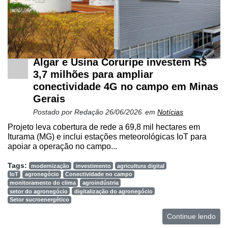
Algar e Usina Coruripe investem R$
3,7 milhões para ampliar
conectividade 4G no campo em Minas
Gerais
Postado por
Redação
26/06/2026
em
Notícias
Projeto leva cobertura de rede a 69,8 mil hectares em
Iturama (MG) e inclui estações meteorológicas IoT para
apoiar a operação no campo...
Tags:
modernização
investimento
agricultura digital
IoT
agronegócio
Conectividade no campo
monitoramento do clima
agroindústria
setor do agronegócio
digitalização do agronegócio
Setor sucroenergético
Continue lendo