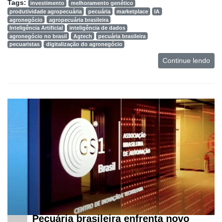
Tags:
investimento
melhoramento genético
produtividade agropecuária
pecuária
marketplace
IA
agronegócio
agropecuária brasileira
Inteligência Artificial
inteligência de dados
agronegócio no brasil
Agtech
pecuária brasileira
pecuaristas
digitalização do agronegócio
Continue lendo
Pecuária brasileira enfrenta novo