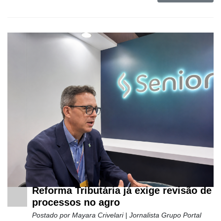
Netrin
Néctar
Tecprime
Agro
Lean
Way
Consulting
Manager
ONE
CHB
Reforma Tributária já exige revisão de
processos no agro
Postado por
Mayara Crivelari | Jornalista Grupo Portal