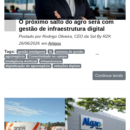
O próximo salto do agro será com
gestão de infraestrutura digital
Postado por
Rodrigo Oliveira, CEO da Sol By RZK
26/06/2026
em
Artigos
Tags:
gestão inteligente
IA
sistema de gestão
...
agronegócio
Conectividade no campo
Inteligência Artificial
infraestrutura
digitalização do agronegócio
soluções digitais
Continue lendo