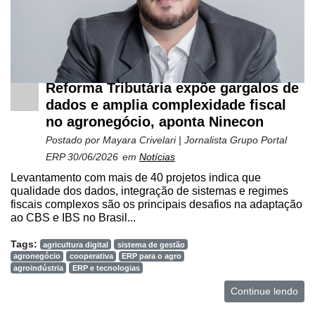
Mercado
Troca
de
Cadeira
Reforma Tributária expõe gargalos de
dados e amplia complexidade fiscal
Artigos
no agronegócio, aponta Ninecon
Agenda
Postado por
Mayara Crivelari | Jornalista Grupo Portal
ERP
30/06/2026
em
Notícias
Agricultura
de
Levantamento com mais de 40 projetos indica que
qualidade dos dados, integração de sistemas e regimes
Precisão
fiscais complexos são os principais desafios na adaptação
ao CBS e IBS no Brasil...
Automação
e
Tags:
agricultura digital
sistema de gestão
Robótica
agronegócio
cooperativa
ERP para o agro
agroindústria
ERP e tecnologias
Conectividade
Continue lendo
Dados