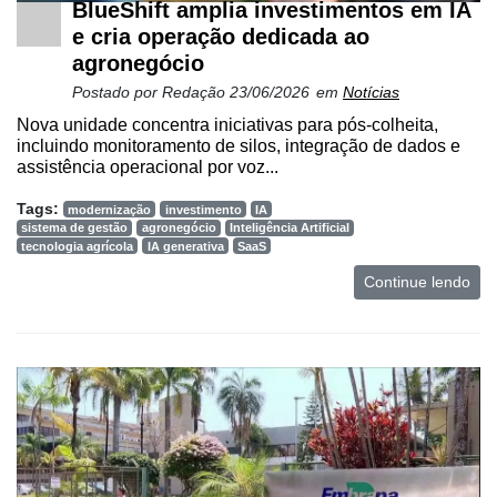
BlueShift amplia investimentos em IA
e cria operação dedicada ao
agronegócio
Postado por
Redação
23/06/2026
em
Notícias
Nova unidade concentra iniciativas para pós-colheita,
incluindo monitoramento de silos, integração de dados e
assistência operacional por voz...
Tags:
modernização
investimento
IA
sistema de gestão
agronegócio
Inteligência Artificial
tecnologia agrícola
IA generativa
SaaS
Continue lendo