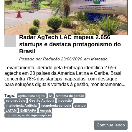
Radar AgTech LAC mapeia 2.656
startups e destaca protagonismo do
Brasil
Postado por
Redação
23/06/2026
em
Mercado
Levantamento liderado pela Embrapa identifica 2.656
agtechs em 23 países da América Latina e Caribe. Brasil
concentra 78% das startups mapeadas, com destaque
para soluções digitais voltadas à gestão, monitoramento...
Tags:
agricultura digital
IA
sistema de gestão
agronegócio
Gestão Agrícola
inovação
Inteligência Artificial
tecnologia agrícola
startup
LATAM
EMBRAPA
Agtech
digitalização do agronegócio
Continue lendo