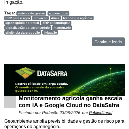
irrigação...
Tags:
sistema de gestão
agronegócio
ERP para o agro
inovação
Aliare
tecnologia agrícola
agronegócio no brasil
ERP e tecnologias
digitalização do agronegócio
maquinário
eficiência da produção
Irrigação
Continue lendo
Monitoramento agrícola ganha escala
com IA e Google Cloud no DataSafra
Postado por
Redação
23/06/2026
em
Publieditorial
Geoambiente amplia previsibilidade e gestão de risco para
operações do agronegócio...