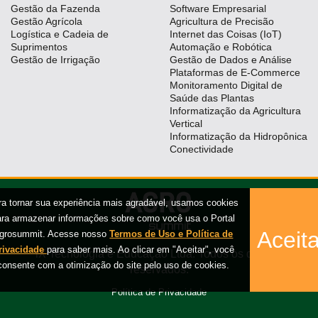
Gestão da Fazenda
Software Empresarial
Gestão Agrícola
Agricultura de Precisão
Logística e Cadeia de
Internet das Coisas (IoT)
Suprimentos
Automação e Robótica
Gestão de Irrigação
Gestão de Dados e Análise
Plataformas de E-Commerce
Monitoramento Digital de
Saúde das Plantas
Informatização da Agricultura
Vertical
Informatização da Hidropônica
Conectividade
ra tornar sua experiência mais agradável, usamos cookies
ara armazenar informações sobre como você usa o Portal
Aceita
grosummit. Acesse nosso
Termos de Uso e Política de
rivacidade
para saber mais. Ao clicar em "Aceitar", você
iX Tecnologia e Educação Ltda. Todos os direitos
consente com a otimização do site pelo uso de cookies.
reservados.
Política de Privacidade