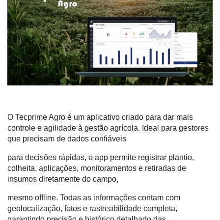
Membros
Liberali
Netrin
Néctar
Tecprime
Agro
O Tecprime Agro é um aplicativo criado para dar mais
Lean
controle e agilidade à gestão agrícola. Ideal para gestores
Way
que precisam de dados confiáveis
Consulting
para decisões rápidas, o app permite registrar plantio,
Manager
colheita, aplicações, monitoramentos e retiradas de
ONE
insumos diretamente do campo,
CHB
mesmo offline. Todas as informações contam com
geolocalização, fotos e rastreabilidade completa,
garantindo precisão e histórico detalhado das