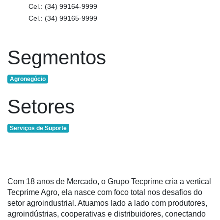
Cel.:
(34) 99164-9999
Cel.:
(34) 99165-9999
Notícias
Destaque
Segmentos
Mercado
Troca
Agronegócio
de
Setores
Cadeira
Artigos
Serviços de Suporte
Agenda
Agricultura
de
Precisão
Com 18 anos de Mercado, o Grupo Tecprime cria a vertical
Tecprime Agro, ela nasce com foco total nos desafios do
Automação
setor agroindustrial. Atuamos lado a lado com produtores,
e
agroindústrias, cooperativas e distribuidores, conectando
Robótica