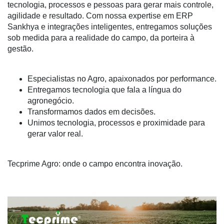
tecnologia, processos e pessoas para gerar mais controle,
agilidade e resultado. Com nossa expertise em ERP
Conectividade
Sankhya e integrações inteligentes, entregamos soluções
Dados
sob medida para a realidade do campo, da porteira à
e
gestão.
Análise
E-
Especialistas no Agro, apaixonados por performance.
Commerce
Entregamos tecnologia que fala a língua do
agronegócio.
Informatização
Transformamos dados em decisões.
da
Unimos tecnologia, processos e proximidade para
Agricultura
gerar valor real.
Vertical
Software
Tecprime Agro: onde o campo encontra inovação.
Empresarial
Tecnologia
para
Recursos
Hídricos