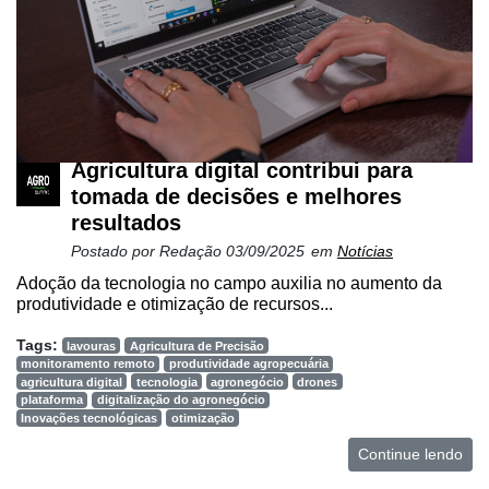
Agricultura digital contribui para
tomada de decisões e melhores
resultados
Postado por
Redação
03/09/2025
em
Notícias
Adoção da tecnologia no campo auxilia no aumento da
produtividade e otimização de recursos...
Tags:
lavouras
Agricultura de Precisão
monitoramento remoto
produtividade agropecuária
agricultura digital
tecnologia
agronegócio
drones
plataforma
digitalização do agronegócio
Inovações tecnológicas
otimização
Continue lendo