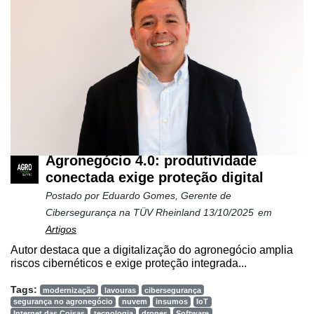
Agronegócio 4.0: produtividade
conectada exige proteção digital
Postado por
Eduardo Gomes, Gerente de
Cibersegurança na TÜV Rheinland
13/10/2025
em
Artigos
Autor destaca que a digitalização do agronegócio amplia
riscos cibernéticos e exige proteção integrada...
Tags:
modernização
lavouras
cibersegurança
segurança no agronegócio
nuvem
insumos
IoT
Internet das Coisas
tecnologia
drones
Software