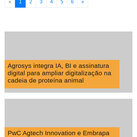
«
1
2
3
4
5
6
»
Agrosys integra IA, BI e assinatura
digital para ampliar digitalização na
cadeia de proteína animal
PwC Agtech Innovation e Embrapa