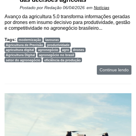
Postado por
Redação
06/04/2026
em
Notícias
Avanço da agricultura 5.0 transforma informações geradas
por drones em insumo decisivo para produtividade, gestão
e competitividade no agronegócio brasileiro...
Tags:
modernização
lavouras
Agricultura de Precisão
produtividade
agricultura digital
agronegócio
agro
drones
Agricultura Digital
agronegócio no brasil
setor do agronegócio
eficiência da produção
Continue lendo