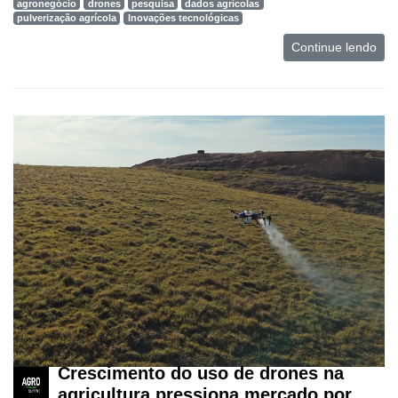
agronegócio
drones
pesquisa
dados agrícolas
pulverização agrícola
Inovações tecnológicas
Mercado
Continue lendo
Troca
de
Cadeira
Artigos
Agenda
Agricultura
de
Precisão
Automação
e
Robótica
Conectividade
Crescimento do uso de drones na
Dados
agricultura pressiona mercado por