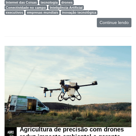
Internet das Coisas
tecnologia
drones
Conectividade no campo
Inteligência Artificial
executivos
empresas mundiais
inovação tecnológica
Continue lendo
Agricultura de precisão com drones