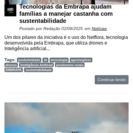
Tecnologias da Embrapa ajudam
famílias a manejar castanha com
sustentabilidade
Postado por
Redação
02/09/2025
em
Notícias
Um dos pilares da iniciativa é o uso do Netflora, tecnologia
desenvolvida pela Embrapa, que utiliza drones e
Inteligência artificial...
Tags:
produtividade
IA
tecnologia
agronegócio
drones
Inteligência Artificial
produtores rurais
EMBRAPA
sustentabilidade
Continue lendo