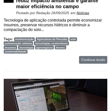
reduz impacto ambiental e garante
maior eficiência no campo
Postado por
Redação
26/09/2025
em
Notícias
Tecnologia de aplicação controlada permite economizar
insumos, preservar recursos hídricos e diminuir a
compactação do solo...
Tags:
modernização
Agricultura de Precisão
solo
pulverização seletiva
tecnologias sustentáveis
insumos
tecnologia
agronegócio
drones
sustentabilidade
Continue lendo