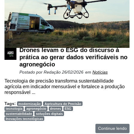
Drones levam o ESG do discurso à
prática ao gerar dados verificáveis no
agronegócio
Postado por
Redação
26/02/2026
em
Notícias
Tecnologia de precisão transforma sustentabilidade
agrícola em indicador mensurável e fortalece a produção
responsável ...
Tags:
modernização
Agricultura de Precisão
tecnologia
agronegócio
drones
ESG
sustentabilidade
soluções digitais
Inovações tecnológicas
Continue lendo