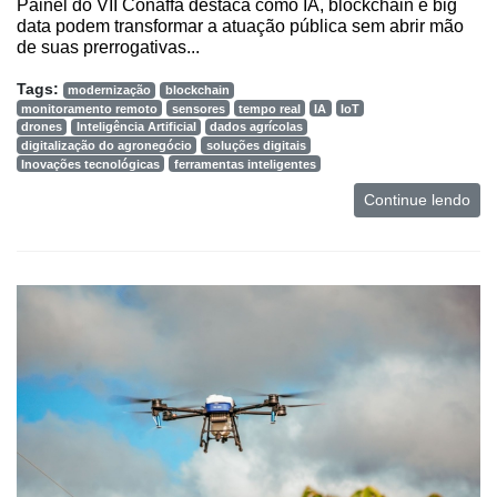
Painel do VII Conaffa destaca como IA, blockchain e big
data podem transformar a atuação pública sem abrir mão
de suas prerrogativas...
Tags:
modernização
blockchain
monitoramento remoto
sensores
tempo real
IA
IoT
drones
Inteligência Artificial
dados agrícolas
digitalização do agronegócio
soluções digitais
Inovações tecnológicas
ferramentas inteligentes
Continue lendo