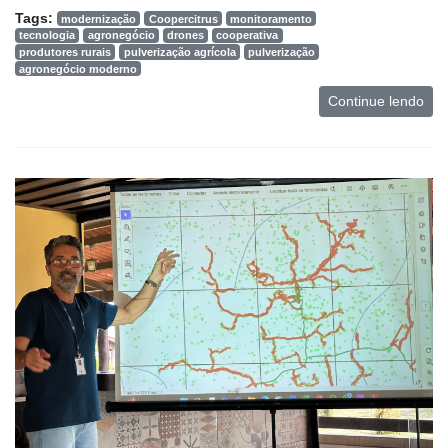
Tags:
modernização
Coopercitrus
monitoramento
tecnologia
agronegócio
drones
cooperativa
produtores rurais
pulverização agrícola
pulverização
agronegócio moderno
Continue lendo