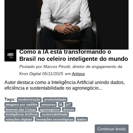
Netrin
Néctar
Tecprime
Agro
Lean
Como a IA está transformando o
Way
Brasil no celeiro inteligente do mundo
Consulting
Postado por
Marcos Pinotti, diretor de engajamento da
Manager
Kron Digital
05/11/2025
em
Artigos
ONE
Autor destaca como a Inteligência Artificial unindo dados,
eficiência e sustentabilidade no agronegócio...
CHB
Tags:
modernização
produtividade
imagens por satélite
sensores
IA
IoT
Internet das Coisas
agronegócio
drones
Inteligência Artificial
sustentabilidade
soluções digitais
Inovações tecnológicas
dados
Continue lendo