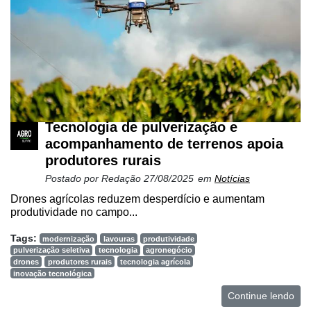
Tecnologia de pulverização e
acompanhamento de terrenos apoia
produtores rurais
Postado por
Redação
27/08/2025
em
Notícias
Drones agrícolas reduzem desperdício e aumentam
produtividade no campo...
Tags:
modernização
lavouras
produtividade
pulverização seletiva
tecnologia
agronegócio
drones
produtores rurais
tecnologia agrícola
inovação tecnológica
Continue lendo