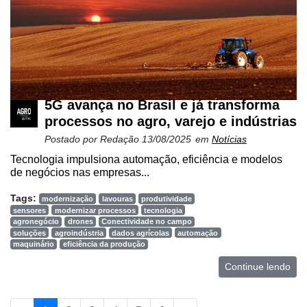
5G avança no Brasil e já transforma
processos no agro, varejo e indústrias
Postado por
Redação
13/08/2025
em
Notícias
Tecnologia impulsiona automação, eficiência e modelos
de negócios nas empresas...
Tags:
modernização
lavouras
produtividade
sensores
modernizar processos
tecnologia
agronegócio
drones
Conectividade no campo
soluções
agroindústria
dados agrícolas
automação
maquinário
eficiência da produção
Continue lendo