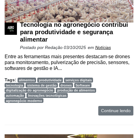
Tecnologia no agronegócio contribui
para produtividade e segurança
alimentar
Postado por
Redação
03/10/2025
em
Notícias
Entre as ferramentas mais presentes destacam-se drones
para monitoramento, pulverização de precisão, sensores,
softwares de gestão e IA...
Tags:
alimentos
produtividade
serviços digitais
tecnologia
sistema de gestão
drones
Software
digitalização do agronegócio
produção de alimentos
automação
Inovações tecnológicas
agronegócio moderno
Continue lendo