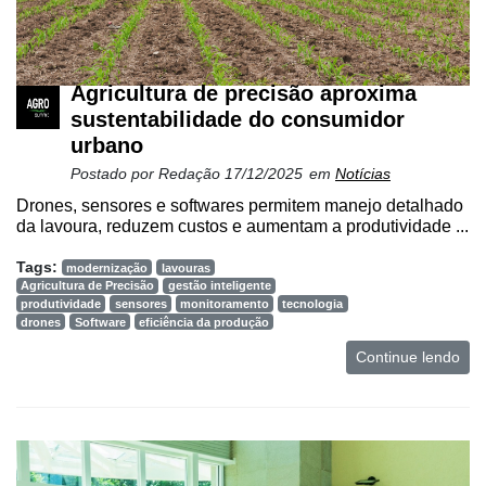
Agricultura de precisão aproxima
sustentabilidade do consumidor
urbano
Postado por
Redação
17/12/2025
em
Notícias
Drones, sensores e softwares permitem manejo detalhado
da lavoura, reduzem custos e aumentam a produtividade ...
Tags:
modernização
lavouras
Agricultura de Precisão
gestão inteligente
produtividade
sensores
monitoramento
tecnologia
drones
Software
eficiência da produção
Continue lendo