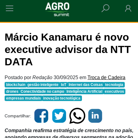
HOME
MÁRCIO KANAMARU É NOVO EXECUTIVE ADVISOR DA NTT DATA
Márcio Kanamaru é novo
executive advisor da NTT
DATA
Postado por
Redação
30/09/2025
em
Troca de Cadeira
blockchain
gestão inteligente
IoT
Internet das Coisas
tecnologia
drones
Conectividade no campo
Inteligência Artificial
executivos
empresas mundiais
inovação tecnológica
Compartilhar:
Companhia reafirma estratégia de crescimento no país,
apoiando empresas de diversos segmentos na adoção