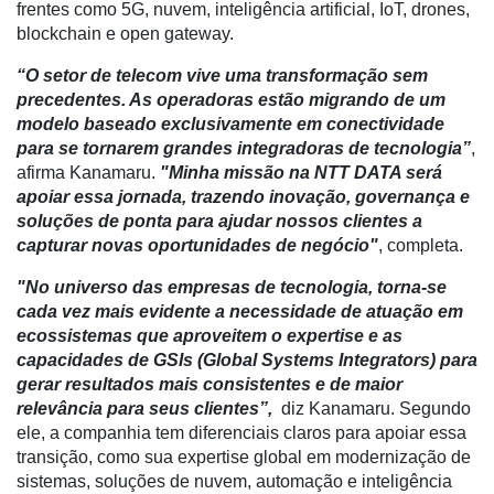
de
frentes como 5G, nuvem, inteligência artificial, IoT, drones,
Cadeira
blockchain e open gateway.
Artigos
“O setor de telecom vive uma transformação sem
precedentes. As operadoras estão migrando de um
Agenda
modelo baseado exclusivamente em conectividade
para se tornarem grandes integradoras de tecnologia”
,
Agricultura
afirma Kanamaru.
"Minha missão na NTT DATA será
de
apoiar essa jornada, trazendo inovação, governança e
Precisão
soluções de ponta para ajudar nossos clientes a
Automação
capturar novas oportunidades de negócio"
, completa.
e
"No universo das empresas de tecnologia, torna-se
Robótica
cada vez mais evidente a necessidade de atuação em
Conectividade
ecossistemas que aproveitem o expertise e as
capacidades de GSIs (Global Systems Integrators) para
Dados
gerar resultados mais consistentes e de maior
e
relevância para seus clientes”,
diz Kanamaru. Segundo
Análise
ele, a companhia tem diferenciais claros para apoiar essa
transição, como sua expertise global em modernização de
E-
sistemas, soluções de nuvem, automação e inteligência
Commerce