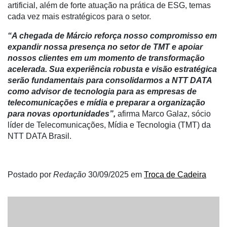
artificial, além de forte atuação na prática de ESG, temas
cada vez mais estratégicos para o setor.
Informatização
da
“A chegada de Márcio reforça nosso compromisso em
Agricultura
expandir nossa presença no setor de TMT e apoiar
Vertical
nossos clientes em um momento de transformação
acelerada. Sua experiência robusta e visão estratégica
Software
serão fundamentais para consolidarmos a NTT DATA
Empresarial
como advisor de tecnologia para as empresas de
Tecnologia
telecomunicações e mídia e preparar a organização
para
para novas oportunidades”,
afirma Marco Galaz, sócio
Recursos
líder de Telecomunicações, Mídia e Tecnologia (TMT) da
Hídricos
NTT DATA Brasil.
Membros
Liberali
Postado por
Redação
30/09/2025
em
Troca de Cadeira
Netrin
Néctar