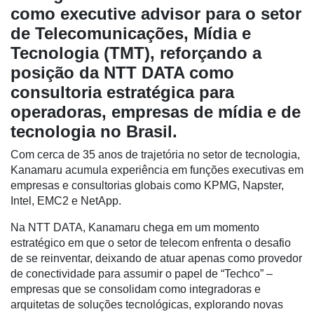
como executive advisor para o setor
de Telecomunicações, Mídia e
Tecnologia (TMT), reforçando a
posição da NTT DATA como
consultoria estratégica para
Cadastre-
se
operadoras, empresas de mídia e de
tecnologia no Brasil.
Minha
Com cerca de 35 anos de trajetória no setor de tecnologia,
conta
Kanamaru acumula experiência em funções executivas em
empresas e consultorias globais como KPMG, Napster,
Intel, EMC2 e NetApp.
Notícias
Na NTT DATA, Kanamaru chega em um momento
estratégico em que o setor de telecom enfrenta o desafio
Destaque
de se reinventar, deixando de atuar apenas como provedor
Mercado
de conectividade para assumir o papel de “Techco” –
empresas que se consolidam como integradoras e
Troca
arquitetas de soluções tecnológicas, explorando novas