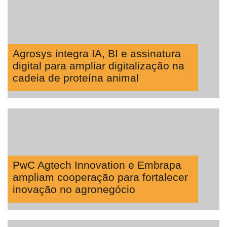
Precisão
Automação
e
Robótica
Agrosys integra IA, BI e assinatura
digital para ampliar digitalização na
Conectividade
cadeia de proteína animal
Dados
e
Análise
E-
Commerce
Informatização
PwC Agtech Innovation e Embrapa
da
ampliam cooperação para fortalecer
Agricultura
inovação no agronegócio
Vertical
Software
Empresarial