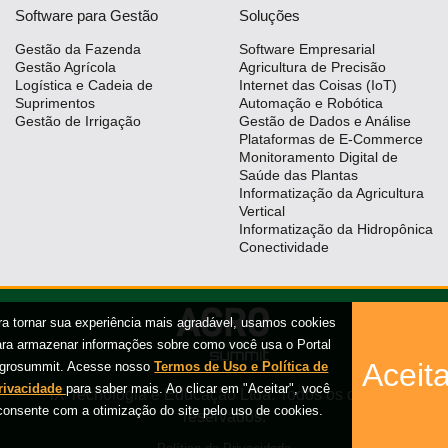
Software para Gestão
Soluções
Gestão da Fazenda
Software Empresarial
Gestão Agrícola
Agricultura de Precisão
Logística e Cadeia de
Internet das Coisas (IoT)
Suprimentos
Automação e Robótica
Gestão de Irrigação
Gestão de Dados e Análise
Plataformas de E-Commerce
Monitoramento Digital de
Saúde das Plantas
Informatização da Agricultura
Vertical
Informatização da Hidropônica
Conectividade
ra tornar sua experiência mais agradável, usamos cookies
ara armazenar informações sobre como você usa o Portal
Aceita
grosummit. Acesse nosso
Termos de Uso e Política de
rivacidade
para saber mais. Ao clicar em "Aceitar", você
iX Tecnologia e Educação Ltda. Todos os direitos
consente com a otimização do site pelo uso de cookies.
reservados.