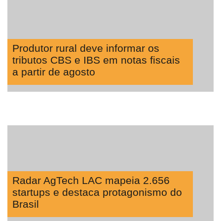
Tecnologia
para
Recursos
Hídricos
Produtor rural deve informar os
tributos CBS e IBS em notas fiscais
Membros
a partir de agosto
Liberali
Netrin
Néctar
Tecprime
Agro
Lean
Radar AgTech LAC mapeia 2.656
Way
startups e destaca protagonismo do
Consulting
Brasil
Manager