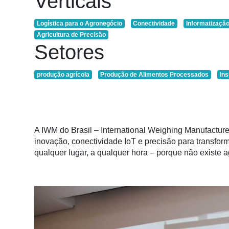
Verticais
Logística para o Agronegócio
Conectividade
Informatização
Notícias
Agricultura de Precisão
Setores
Destaque
Mercado
produção agrícola
Produção de Alimentos Processados
In
Troca
de
Cadeira
A IWM do Brasil – International Weighing Manufacture
Artigos
inovação, conectividade IoT e precisão para transfo
qualquer lugar, a qualquer hora – porque não existe
Agenda
Agricultura
de
Precisão
Automação
e