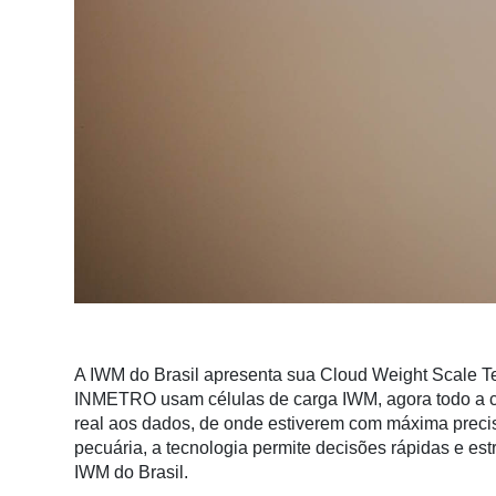
Hídricos
Membros
Liberali
Netrin
Néctar
Tecprime
Agro
Lean
Way
Consulting
A IWM do Brasil apresenta sua Cloud Weight Scale Te
Manager
INMETRO usam células de carga IWM, agora todo a co
ONE
real aos dados, de onde estiverem com máxima precisã
pecuária, a tecnologia permite decisões rápidas e es
CHB
IWM do Brasil.