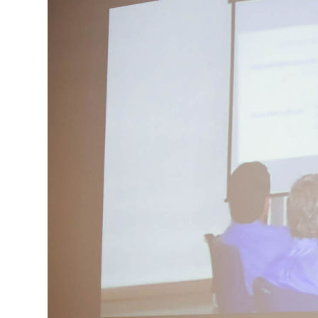
Robótica
Conectividade
Dados
e
Análise
E-
Commerce
Informatização
da
Agricultura
Vertical
Software
Empresarial
Tecnologia
para
Recursos