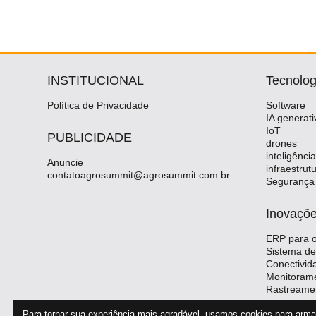
INSTITUCIONAL
Tecnolog
Política de Privacidade
Software
IA generati
IoT
PUBLICIDADE
drones
inteligênci
Anuncie
infraestrut
contatoagrosummit@agrosummit.com.br
Segurança
Inovaçõ
ERP para o
Sistema de
Conectivi
Monitorame
Rastreame
Para tornar sua experiência mais agradável, usamos cookies para ar