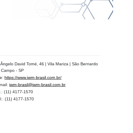
 Ângelo David Tomé, 46 | Vila Mariza | São Bernardo
 Campo - SP
te:
https://www.iwm-brasil.com.br/
mail:
iwm-brasil@iwm-brasil.com.br
.:
(11) 4177-1570
l.:
(11) 4177-1570