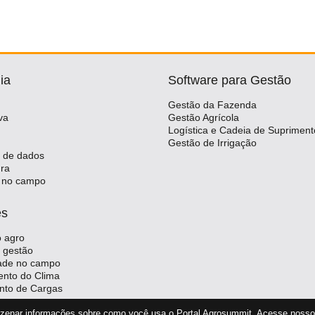
ia
Software para Gestão
Gestão da Fazenda
va
Gestão Agrícola
Logística e Cadeia de Supriment
Gestão de Irrigação
a de dados
ura
 no campo
es
 agro
 gestão
dade no campo
nto do Clima
nto de Cargas
mazenar informações sobre como você usa o Portal Agrosummit. Acesse noss