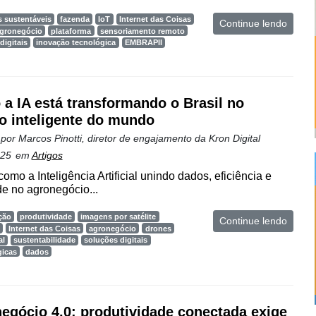
s sustentáveis
fazenda
IoT
Internet das Coisas
Continue lendo
gronegócio
plataforma
sensoriamento remoto
digitais
inovação tecnológica
EMBRAPII
a IA está transformando o Brasil no
ro inteligente do mundo
 por
Marcos Pinotti, diretor de engajamento da Kron Digital
025
em
Artigos
omo a Inteligência Artificial unindo dados, eficiência e
de no agronegócio...
ção
produtividade
imagens por satélite
Continue lendo
Internet das Coisas
agronegócio
drones
al
sustentabilidade
soluções digitais
gicas
dados
egócio 4.0: produtividade conectada exige