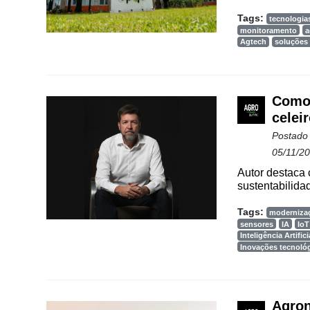
Vertical
Tags:
tecnologia
monitoramento
a
Software
Agtech
soluções 
Empresarial
Tecnologia
para
Como 
Recursos
celei
Hídricos
Postado
Membros
05/11/2
Autor destaca c
Liberali
sustentabilida
Netrin
Tags:
moderniza
sensores
IA
IoT
Néctar
Inteligência Artifici
Inovações tecnoló
Tecprime
Agro
Lean
Agron