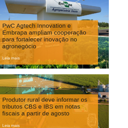
PwC Agtech Innovation e
Embrapa ampliam cooperação
para fortalecer inovação no
agronegócio
Leia mais
Produtor rural deve informar os
tributos CBS e IBS em notas
fiscais a partir de agosto
Leia mais