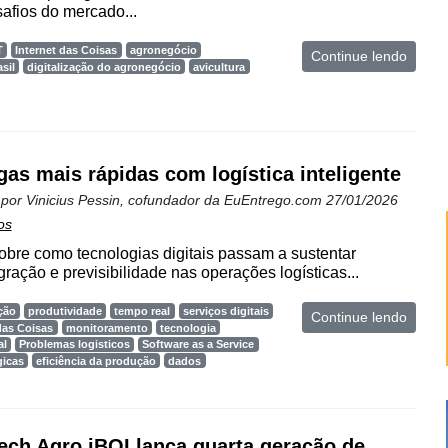
afios do mercado...
T
Internet das Coisas
agronegócio
Continue lendo
sil
digitalização do agronegócio
avicultura
gas mais rápidas com logística inteligente
 por
Vinicius Pessin, cofundador da EuEntrego.com
27/01/2026
os
obre como tecnologias digitais passam a sustentar
egração e previsibilidade nas operações logísticas...
ção
produtividade
tempo real
serviços digitais
Continue lendo
das Coisas
monitoramento
tecnologia
al
Problemas logisticos
Software as a Service
gicas
eficiência da produção
dados
ech Agro iBOI lança quarta geração de