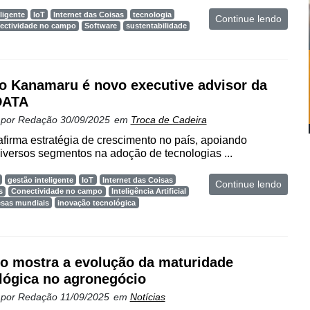
ligente
IoT
Internet das Coisas
tecnologia
Continue lendo
ectividade no campo
Software
sustentabilidade
o Kanamaru é novo executive advisor da
DATA
 por
Redação
30/09/2025
em
Troca de Cadeira
irma estratégia de crescimento no país, apoiando
versos segmentos na adoção de tecnologias ...
gestão inteligente
IoT
Internet das Coisas
Continue lendo
s
Conectividade no campo
Inteligência Artificial
sas mundiais
inovação tecnológica
o mostra a evolução da maturidade
lógica no agronegócio
 por
Redação
11/09/2025
em
Notícias