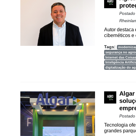
Way
prote
Consulting
Postado
Manager
Rheinla
ONE
Autor destaca 
cibernéticos e 
CHB
Tags:
moderniza
segurança no agro
Internet das Coisa
Inteligência Artifici
digitalização do a
Algar
soluç
empre
Postado
Tecnologia ofe
grandes parque