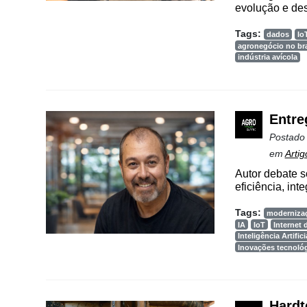
evolução e des
Tags:
dados
Io
agronegócio no bra
indústria avícola
Entre
Postado
em
Artig
Autor debate s
eficiência, int
Tags:
moderniza
IA
IoT
Internet 
Inteligência Artifici
Inovações tecnoló
Hardt