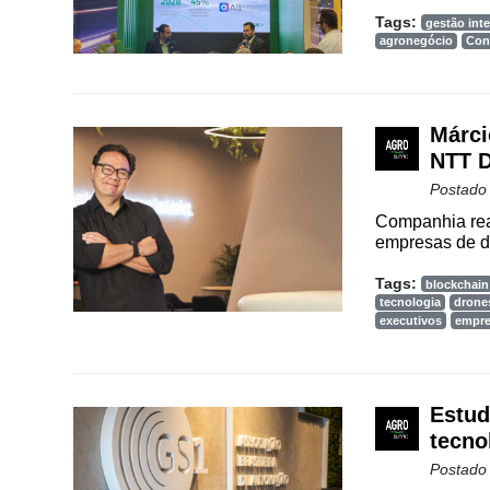
Tags:
gestão inte
agronegócio
Con
Márci
NTT 
Postado
Companhia reaf
empresas de di
Tags:
blockchain
tecnologia
drone
executivos
empre
Estud
tecno
Postado