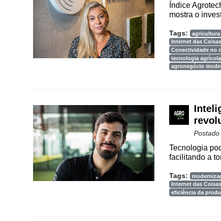
Índice Agrotec
mostra o inves
Tags:
agricultura 
Internet das Coisa
Conectividade no
tecnologia agrícola
agronegócio mode
Inteli
revol
Postado
Tecnologia pod
facilitando a t
Tags:
moderniza
Internet das Coisa
eficiência da prod