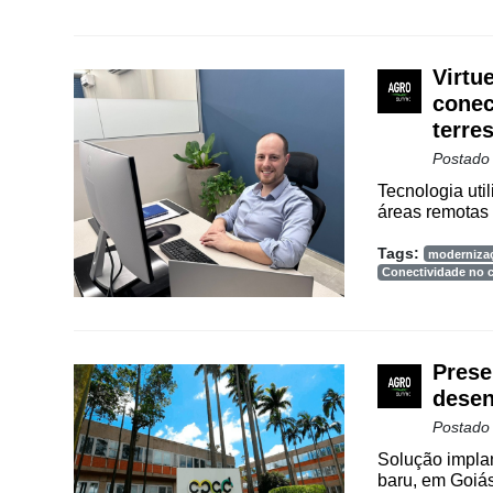
Agenda
Agricultura
Virtu
de
conec
Precisão
terres
Automação
Postado
e
Tecnologia uti
Robótica
áreas remotas 
Conectividade
Tags:
moderniza
Conectividade no
Dados
e
Análise
E-
Prese
Commerce
desen
Postado
Informatização
da
Solução impla
baru, em Goiás
Agricultura