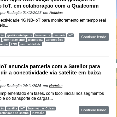
o IoT, em colaboração com a Qualcomm
 por
Redação
01/12/2025
em
Notícias
onectividade 4G NB-IoT para monitoramento em tempo real
is...
ção
gestão inteligente
ferramenta
pecuária
IoT
Continue lendo
s
monitoramento
tecnologia
agronegócio
 campo
ESG
rastreabilidade
oT anuncia parceria com a Sateliot para
dir a conectividade via satélite em baixa
a
 por
Redação
24/11/2025
em
Notícias
 implementado em fases, com foco inicial nos segmentos
 e do transporte de cargas...
ção
satélite
IoT
Internet das Coisas
Continue lendo
ectividade no campo
inovação