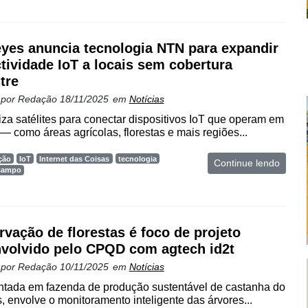
eyes anuncia tecnologia NTN para expandir
tividade IoT a locais sem cobertura
tre
 por
Redação
18/11/2025
em
Notícias
liza satélites para conectar dispositivos IoT que operam em
— como áreas agrícolas, florestas e mais regiões...
ção
IoT
Internet das Coisas
tecnologia
Continue lendo
 campo
rvação de florestas é foco de projeto
volvido pelo CPQD com agtech id2t
 por
Redação
10/11/2025
em
Notícias
ntada em fazenda de produção sustentável de castanha do
, envolve o monitoramento inteligente das árvores...