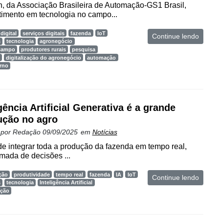
h, da Associação Brasileira de Automação-GS1 Brasil,
timento em tecnologia no campo...
digital
serviços digitais
fazenda
IoT
Continue lendo
s
tecnologia
agronegócio
 campo
produtores rurais
pesquisa
digitalização do agronegócio
automação
rno
gência Artificial Generativa é a grande
ução no agro
 por
Redação
09/09/2025
em
Notícias
e integrar toda a produção da fazenda em tempo real,
omada de decisões ...
ção
produtividade
tempo real
fazenda
IA
IoT
Continue lendo
s
tecnologia
Inteligência Artificial
ução