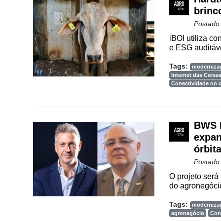
brinc
Cadastre-
Postado
se
iBOI utiliza c
e ESG auditáve
Minha
Tags:
moderniza
conta
Internet das Coisa
Conectividade no
Notícias
BWS I
Destaque
expan
órbit
Mercado
Postado
Troca
O projeto será
de
do agronegócio
Cadeira
Tags:
moderniza
Artigos
agronegócio
Con