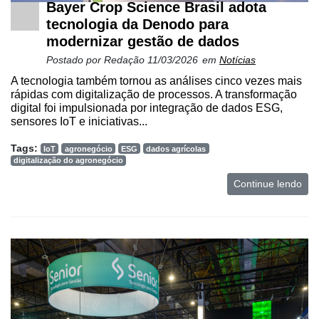
e
Bayer Crop Science Brasil adota
Análise
tecnologia da Denodo para
modernizar gestão de dados
E-
Postado por
Redação
11/03/2026
em
Notícias
Commerce
A tecnologia também tornou as análises cinco vezes mais
Informatização
rápidas com digitalização de processos. A transformação
da
digital foi impulsionada por integração de dados ESG,
Agricultura
sensores IoT e iniciativas...
Vertical
Tags:
IoT
agronegócio
ESG
dados agrícolas
digitalização do agronegócio
Software
Empresarial
Continue lendo
Tecnologia
para
Recursos
Hídricos
Membros
Liberali