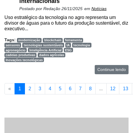
internacionais
Postado por
Redação
26/11/2025
em
Notícias
Uso estratégico da tecnologia no agro representa um
divisor de águas para o futuro da produção sustentável, diz
executivo...
Tags:
modernização
blockchain
ferramenta
sensores
tecnologias sustentáveis
IA
tecnologia
agronegócio
Inteligência Artificial
ESG
cadeias produtivas
dados agrícolas
Inovações tecnológicas
Continue lendo
«
1
2
3
4
5
6
7
8
...
12
13