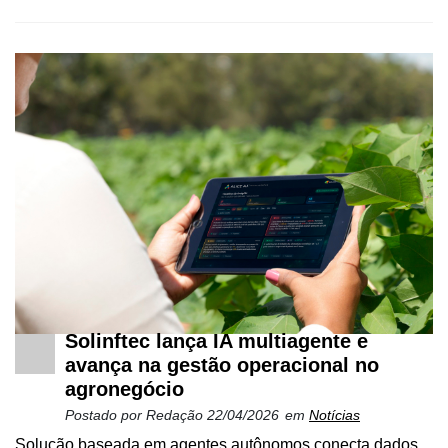
Cadastre-
se
Minha
conta
Solinftec lança IA multiagente e
avança na gestão operacional no
agronegócio
Notícias
Postado por
Redação
22/04/2026
em
Notícias
Destaque
Solução baseada em agentes autônomos conecta dados