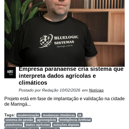
Empresa paranaense cria sistema que
interpreta dados agrícolas e
climáticos
Postado por
Redação
10/02/2026
em
Notícias
Projeto está em fase de implantação e validação na cidade
de Maringá...
Tags:
modernização
mudanças climáticas
IA
sistema de gestão
agronegócio
Inteligência Artificial
plataforma
dados agrícolas
soluções digitais