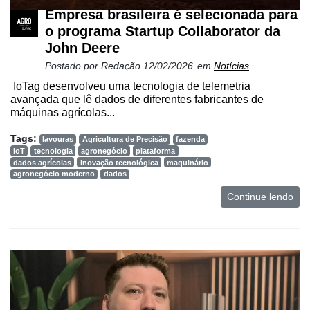
Empresa brasileira é selecionada para
o programa Startup Collaborator da
John Deere
Postado por
Redação
12/02/2026
em
Notícias
IoTag desenvolveu uma tecnologia de telemetria
avançada que lê dados de diferentes fabricantes de
máquinas agrícolas...
Tags:
lavouras
Agricultura de Precisão
fazenda
IoT
tecnologia
agronegócio
plataforma
dados agrícolas
inovação tecnológica
maquinário
agronegócio moderno
dados
Continue lendo