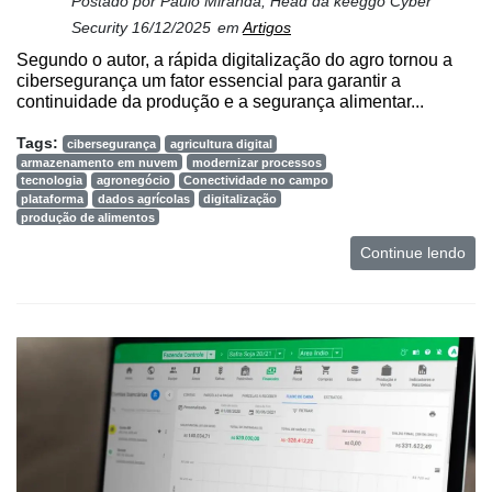
Postado por
Paulo Miranda, Head da keeggo Cyber
Security
16/12/2025
em
Artigos
Segundo o autor, a rápida digitalização do agro tornou a
cibersegurança um fator essencial para garantir a
continuidade da produção e a segurança alimentar...
Tags:
cibersegurança
agricultura digital
armazenamento em nuvem
modernizar processos
tecnologia
agronegócio
Conectividade no campo
plataforma
dados agrícolas
digitalização
produção de alimentos
Continue lendo