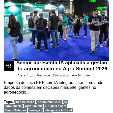
Netrin
Néctar
Tecprime
Agro
Lean
Way
Consulting
Manager
Senior apresenta IA aplicada à gestão
ONE
do agronegócio no Agro Summit 2026
Postado por
Redação
19/02/2026
em
Notícias
CHB
Empresa destaca ERP com IA integrada, transformando
dados da colheita em decisões mais inteligentes no
agronegócio...
Tags:
modernização
AgroSummit 2026
IA
agronegócio
AgroSummit
ERP para o agro
Senior Sistemas
inovação
Inteligência Artificial