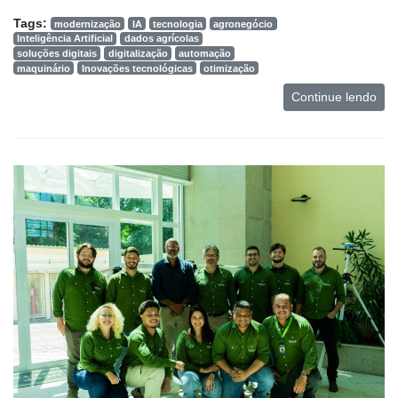
Tags:
modernização
IA
tecnologia
agronegócio
Inteligência Artificial
dados agrícolas
soluções digitais
digitalização
automação
maquinário
Inovações tecnológicas
otimização
Continue lendo