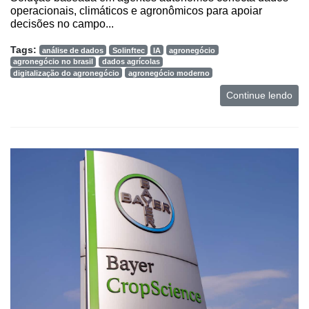
operacionais, climáticos e agronômicos para apoiar
Mercado
decisões no campo...
Troca
Tags:
análise de dados
Solinftec
IA
agronegócio
agronegócio no brasil
dados agrícolas
de
digitalização do agronegócio
agronegócio moderno
Cadeira
Continue lendo
Artigos
Agenda
Agricultura
de
Precisão
Automação
e
Robótica
Conectividade
Dados