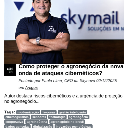
Como proteger o agronegócio da nova
onda de ataques cibernéticos?
Postado por
Paulo Lima, CEO da Skynova
02/12/2025
em
Artigos
Autor destaca riscos cibernéticos e a urgência de proteção
no agronegócio...
Tags:
modernização
lavouras
gestão inteligente
cibersegurança
sensores
tecnologia
agronegócio
cooperativa
agroindústria
agronegócio no brasil
dados agrícolas
digitalização
Inovações tecnológicas