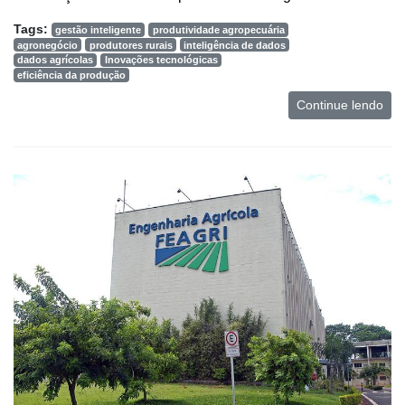
Tags:
gestão inteligente
produtividade agropecuária
agronegócio
produtores rurais
inteligência de dados
dados agrícolas
Inovações tecnológicas
eficiência da produção
Continue lendo