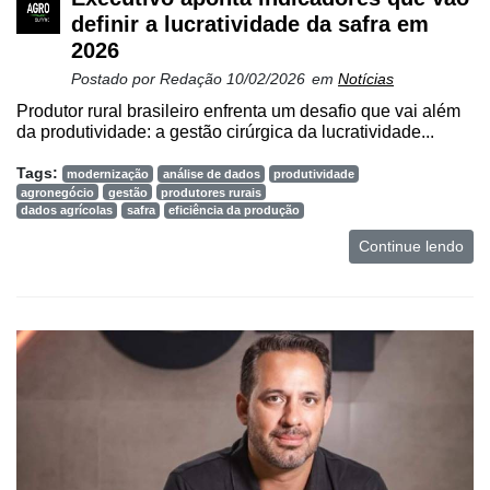
definir a lucratividade da safra em
2026
Postado por
Redação
10/02/2026
em
Notícias
Produtor rural brasileiro enfrenta um desafio que vai além
da produtividade: a gestão cirúrgica da lucratividade...
Tags:
modernização
análise de dados
produtividade
agronegócio
gestão
produtores rurais
dados agrícolas
safra
eficiência da produção
Continue lendo