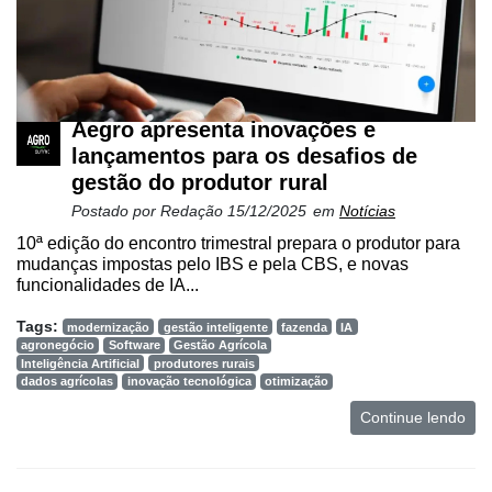
Aegro apresenta inovações e
lançamentos para os desafios de
gestão do produtor rural
Postado por
Redação
15/12/2025
em
Notícias
10ª edição do encontro trimestral prepara o produtor para
mudanças impostas pelo IBS e pela CBS, e novas
funcionalidades de IA...
Tags:
modernização
gestão inteligente
fazenda
IA
agronegócio
Software
Gestão Agrícola
Inteligência Artificial
produtores rurais
dados agrícolas
inovação tecnológica
otimização
Continue lendo