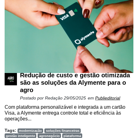
Hídricos
Membros
Liberali
Netrin
Néctar
Tecprime
Agro
Redução de custo e gestão otimizada
Lean
são as soluções da Alymente para o
Way
agro
Consulting
Postado por
Redação
29/05/2025
em
Publieditorial
Manager
Com plataforma personalizável e integrada a um cartão
ONE
Visa, a Alymente entrega controle total e eficiência às
operações...
CHB
Tags:
modernização
soluções financeiras
gestão inteligente
agronegócio
plataforma