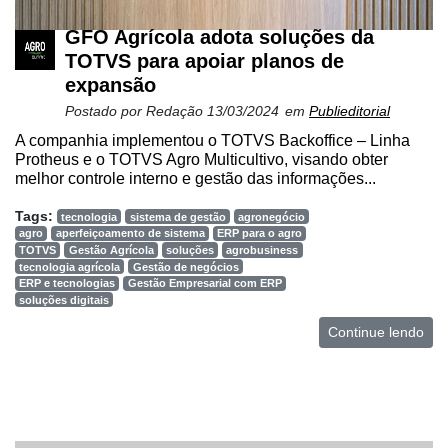
GFO Agrícola adota soluções da
TOTVS para apoiar planos de
expansão
Postado por
Redação
13/03/2024
em
Publieditorial
A companhia implementou o TOTVS Backoffice – Linha
Protheus e o TOTVS Agro Multicultivo, visando obter
melhor controle interno e gestão das informações...
Tags:
tecnologia
sistema de gestão
agronegócio
agro
aperfeiçoamento de sistema
ERP para o agro
TOTVS
Gestão Agrícola
soluções
agrobusiness
tecnologia agrícola
Gestão de negócios
ERP e tecnologias
Gestão Empresarial com ERP
soluções digitais
Continue lendo