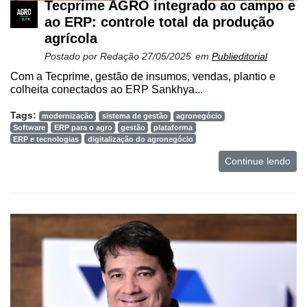
Tecprime AGRO integrado ao campo e
ao ERP: controle total da produção
agrícola
Postado por
Redação
27/05/2025
em
Publieditorial
Com a Tecprime, gestão de insumos, vendas, plantio e
colheita conectados ao ERP Sankhya...
Tags:
modernização
sistema de gestão
agronegócio
Software
ERP para o agro
gestão
plataforma
ERP e tecnologias
digitalização do agronegócio
Continue lendo