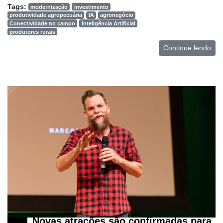
Tags:
modernização
investimento
produtividade agropecuária
IA
agronegócio
Conectividade no campo
Inteligência Artificial
produtores rurais
Continue lendo
Cadastre-
se
Minha
conta
Novas atrações são confirmadas para