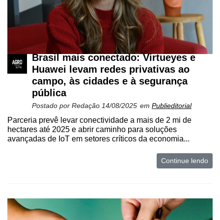
Robótica
Conectividade
Dados
e
Brasil mais conectado: Virtueyes e
Análise
Huawei levam redes privativas ao
E-
campo, às cidades e à segurança
Commerce
pública
Postado por
Redação
14/08/2025
em
Publieditorial
Informatização
da
Parceria prevê levar conectividade a mais de 2 mi de
hectares até 2025 e abrir caminho para soluções
Agricultura
avançadas de IoT em setores críticos da economia...
Vertical
Software
Continue lendo
Empresarial
Tecnologia
para
Recursos