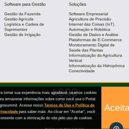
Software para Gestão
Soluções
Gestão da Fazenda
Software Empresarial
Gestão Agrícola
Agricultura de Precisão
Logística e Cadeia de
Internet das Coisas (IoT)
Suprimentos
Automação e Robótica
Gestão de Irrigação
Gestão de Dados e Análise
Plataformas de E-Commerce
Monitoramento Digital de
Saúde das Plantas
Informatização da Agricultura
Vertical
Informatização da Hidropônica
Conectividade
ra tornar sua experiência mais agradável, usamos cookies
ara armazenar informações sobre como você usa o Portal
Aceita
grosummit. Acesse nosso
Termos de Uso e Política de
rivacidade
para saber mais. Ao clicar em "Aceitar", você
iX Tecnologia e Educação Ltda. Todos os direitos
consente com a otimização do site pelo uso de cookies.
reservados.
Política de Privacidade