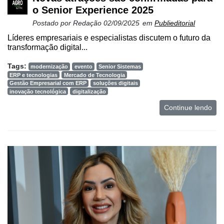
o Senior Experience 2025
Postado por
Redação
02/09/2025
em
Publieditorial
Notícias
Líderes empresariais e especialistas discutem o futuro da
Destaque
transformação digital...
Mercado
Tags:
modernização
evento
Senior Sistemas
ERP e tecnologias
Mercado de Tecnologia
Troca
Gestão Empresarial com ERP
soluções digitais
inovação tecnológica
digitalização
de
Cadeira
Continue lendo
Artigos
Agenda
Agricultura
de
Precisão
Automação
e