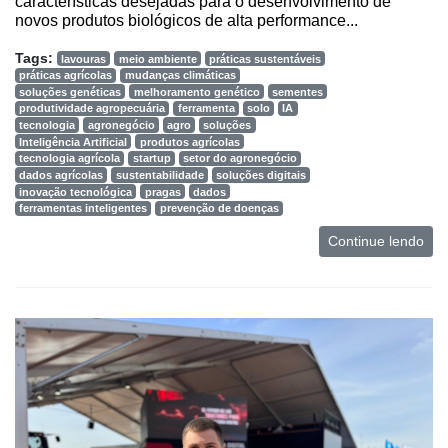
características desejadas para o desenvolvimento de
novos produtos biológicos de alta performance...
Tags:
lavouras
meio ambiente
práticas sustentáveis
práticas agrícolas
mudanças climáticas
soluções genéticas
melhoramento genético
sementes
produtividade agropecuária
ferramenta
solo
IA
tecnologia
agronegócio
agro
soluções
Inteligência Artificial
produtos agrícolas
tecnologia agrícola
startup
setor do agronegócio
dados agrícolas
sustentabilidade
soluções digitais
inovação tecnológica
pragas
dados
ferramentas inteligentes
prevenção de doenças
Continue lendo