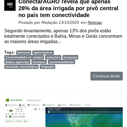
ConectarAGRO revela que apenas
28% da área irrigada por pivô central
no país tem conectividade
Postado por
Redação
13/10/2025
em
Notícias
Segundo levantamento, apenas 13% dos pivôs estão
totalmente conectados e Bahia, Minas e Goiás concentram
as maiores áreas irrigadas...
Tags:
lavouras
agronegócio
Conectividade no campo
soluções
pesquisa
dados agrícolas
hectares
sustentabilidade
inovação tecnológica
Irrigação
Continue lendo