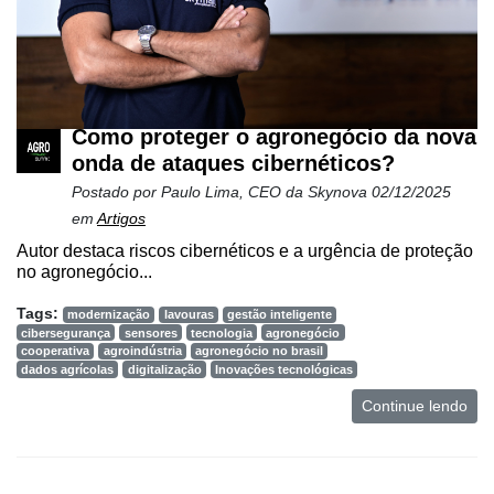
Como proteger o agronegócio da nova
onda de ataques cibernéticos?
Postado por
Paulo Lima, CEO da Skynova
02/12/2025
em
Artigos
Autor destaca riscos cibernéticos e a urgência de proteção
no agronegócio...
Tags:
modernização
lavouras
gestão inteligente
cibersegurança
sensores
tecnologia
agronegócio
cooperativa
agroindústria
agronegócio no brasil
dados agrícolas
digitalização
Inovações tecnológicas
Continue lendo