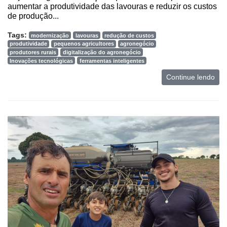
aumentar a produtividade das lavouras e reduzir os custos
de produção...
Tags:
modernização
lavouras
redução de custos
produtividade
pequenos agricultores
agronegócio
produtores rurais
digitalização do agronegócio
Inovações tecnológicas
ferramentas inteligentes
Continue lendo