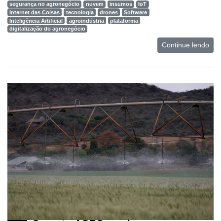
segurança no agronegócio
nuvem
insumos
IoT
Internet das Coisas
tecnologia
drones
Software
Inteligência Artificial
agroindústria
plataforma
digitalização do agronegócio
Continue lendo