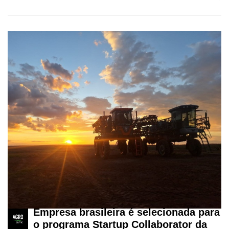
Mercado
Troca
de
Cadeira
Artigos
Agenda
Agricultura
de
Precisão
Automação
e
Robótica
Conectividade
Empresa brasileira é selecionada para
Dados
o programa Startup Collaborator da