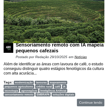
Sensoriamento remoto com IA mapeia
pequenos cafezais
Postado por
Redação
29/10/2025
em
Notícias
Além de identificar as áreas com lavoura de café, o estudo
conseguiu distinguir quatro estágios fenológicos da cultura
com alta acurácia...
Tags:
modernização
lavouras
mapeamento
pequenos agricultores
crédito rural
café
IA
tecnologia
agronegócio
Inteligência Artificial
sensoriamento remoto
EMBRAPA
soluções digitais
Continue lendo