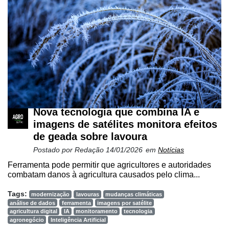
Nova tecnologia que combina IA e
imagens de satélites monitora efeitos
de geada sobre lavoura
Postado por
Redação
14/01/2026
em
Notícias
Ferramenta pode permitir que agricultores e autoridades
combatam danos à agricultura causados pelo clima...
Tags:
modernização
lavouras
mudanças climáticas
análise de dados
ferramenta
imagens por satélite
agricultura digital
IA
monitoramento
tecnologia
agronegócio
Inteligência Artificial