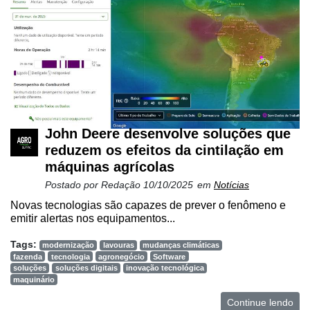
John Deere desenvolve soluções que
reduzem os efeitos da cintilação em
máquinas agrícolas
Postado por
Redação
10/10/2025
em
Notícias
Novas tecnologias são capazes de prever o fenômeno e
emitir alertas nos equipamentos...
Tags:
modernização
lavouras
mudanças climáticas
fazenda
tecnologia
agronegócio
Software
soluções
soluções digitais
inovação tecnológica
maquinário
Continue lendo