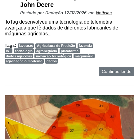
e
John Deere
Análise
Postado por
Redação
12/02/2026
em
Notícias
E-
IoTag desenvolveu uma tecnologia de telemetria
Commerce
avançada que lê dados de diferentes fabricantes de
máquinas agrícolas...
Informatização
Tags:
da
lavouras
Agricultura de Precisão
fazenda
IoT
tecnologia
agronegócio
plataforma
Agricultura
dados agrícolas
inovação tecnológica
maquinário
Vertical
agronegócio moderno
dados
Software
Continue lendo
Empresarial
Tecnologia
para
Recursos
Hídricos
Membros
Liberali