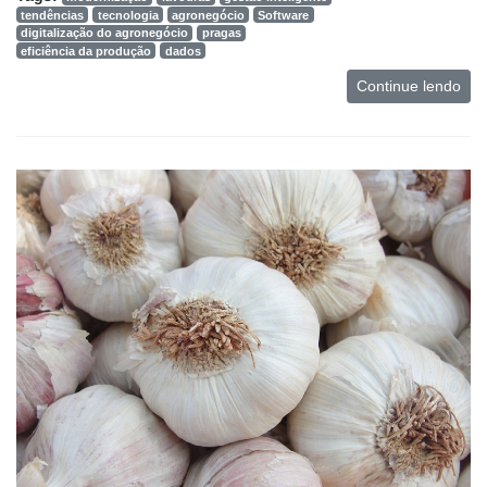
tendências
tecnologia
agronegócio
Software
digitalização do agronegócio
pragas
eficiência da produção
dados
Continue lendo