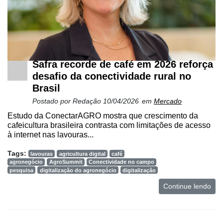
Safra recorde de café em 2026 reforça
desafio da conectividade rural no
Brasil
Postado por
Redação
10/04/2026
em
Mercado
Estudo da ConectarAGRO mostra que crescimento da
cafeicultura brasileira contrasta com limitações de acesso
à internet nas lavouras...
Tags:
lavouras
agricultura digital
café
agronegócio
AgroSummit
Conectividade no campo
pesquisa
digitalização do agronegócio
digitalização
Continue lendo