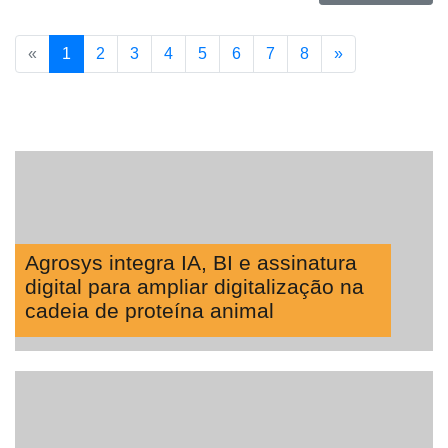
«
1
2
3
4
5
6
7
8
»
Agrosys integra IA, BI e assinatura
digital para ampliar digitalização na
cadeia de proteína animal