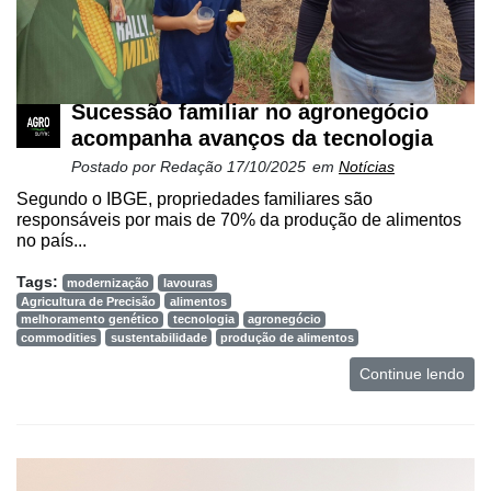
Sucessão familiar no agronegócio
acompanha avanços da tecnologia
Postado por
Redação
17/10/2025
em
Notícias
Segundo o IBGE, propriedades familiares são
responsáveis por mais de 70% da produção de alimentos
no país...
Tags:
modernização
lavouras
Agricultura de Precisão
alimentos
melhoramento genético
tecnologia
agronegócio
commodities
sustentabilidade
produção de alimentos
Continue lendo