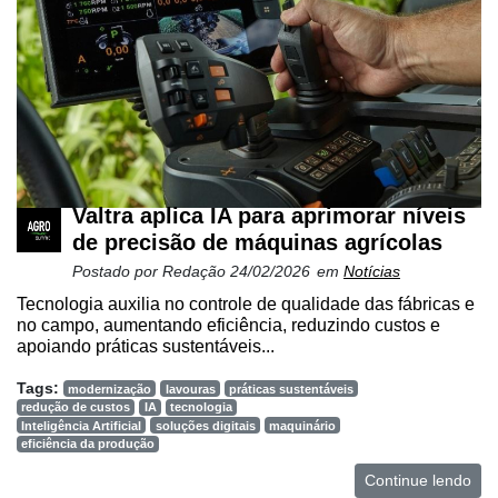
Valtra aplica IA para aprimorar níveis
de precisão de máquinas agrícolas
Cadastre-
se
Postado por
Redação
24/02/2026
em
Notícias
Tecnologia auxilia no controle de qualidade das fábricas e
no campo, aumentando eficiência, reduzindo custos e
Minha
apoiando práticas sustentáveis...
conta
Tags:
modernização
lavouras
práticas sustentáveis
redução de custos
IA
tecnologia
Inteligência Artificial
soluções digitais
maquinário
eficiência da produção
Notícias
Continue lendo
Destaque