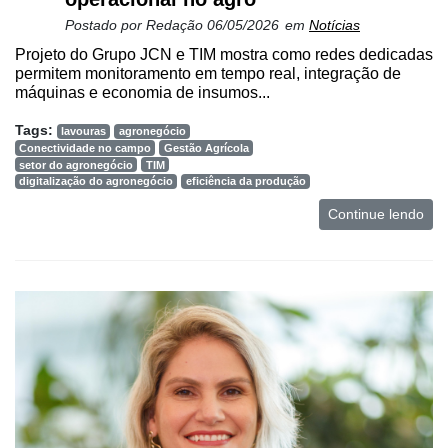
Postado por
Redação
06/05/2026
em
Notícias
Projeto do Grupo JCN e TIM mostra como redes dedicadas
permitem monitoramento em tempo real, integração de
máquinas e economia de insumos...
Tags:
lavouras
agronegócio
Conectividade no campo
Gestão Agrícola
setor do agronegócio
TIM
digitalização do agronegócio
eficiência da produção
Continue lendo