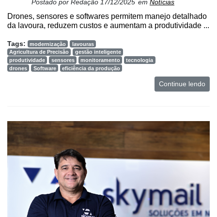
Postado por
Redação
17/12/2025
em
Notícias
Drones, sensores e softwares permitem manejo detalhado
da lavoura, reduzem custos e aumentam a produtividade ...
Tags:
modernização
lavouras
Agricultura de Precisão
gestão inteligente
produtividade
sensores
monitoramento
tecnologia
drones
Software
eficiência da produção
Continue lendo