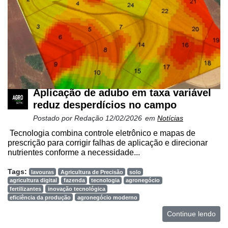
Netrin
Néctar
Tecprime
Agro
Lean
Aplicação de adubo em taxa variável
Way
Consulting
reduz desperdícios no campo
Postado por
Redação
12/02/2026
em
Notícias
Manager
Tecnologia combina controle eletrônico e mapas de
ONE
prescrição para corrigir falhas de aplicação e direcionar
nutrientes conforme a necessidade...
CHB
Tags:
lavouras
Agricultura de Precisão
solo
agricultura digital
fazenda
tecnologia
agronegócio
fertilizantes
inovação tecnológica
eficiência da produção
agronegócio moderno
Continue lendo