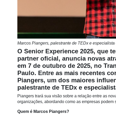
Notícias
Destaque
Mercado
Troca
de
Marcos Piangers, palestrante de TEDx e especialista
Cadeira
O Senior Experience 2025, que 
Artigos
partner oficial, anuncia novas at
em 7 de outubro de 2025, no Tra
Agenda
Paulo. Entre as mais recentes c
Agricultura
Piangers, um dos maiores influen
de
palestrante de TEDx e especialis
Precisão
Piangers trará sua visão sobre a relação entre as n
Automação
organizações, abordando como as empresas podem se
e
Robótica
Quem é Marcos Piangers?