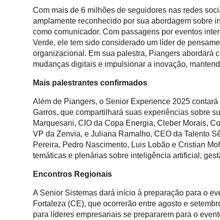
Conectividade
Com mais de 6 milhões de seguidores nas redes sociai
amplamente reconhecido por sua abordagem sobre in
Dados
como comunicador. Com passagens por eventos intern
e
Verde, ele tem sido considerado um líder de pensa
Análise
organizacional. Em sua palestra, Piangers abordará
E-
mudanças digitais e impulsionar a inovação, mantend
Commerce
Mais palestrantes confirmados
Informatização
Além de Piangers, o Senior Experience 2025 contará
da
Garros, que compartilhará suas experiências sobre 
Agricultura
Marquesani, CIO da Copa Energia, Cleber Morais, Co
Vertical
VP da Zenvia, e Juliana Ramalho, CEO da Talento Sên
Software
Pereira, Pedro Nascimento, Luis Lobão e Cristian Moh
Empresarial
temáticas e plenárias sobre inteligência artificial, ge
Tecnologia
Encontros Regionais
para
A Senior Sistemas dará início à preparação para o e
Recursos
Fortaleza (CE), que ocorrerão entre agosto e setemb
Hídricos
para líderes empresariais se prepararem para o event