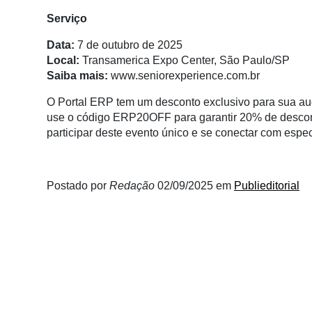
Membros
Serviço
Liberali
Data:
7 de outubro de 2025
Netrin
Local:
Transamerica Expo Center, São Paulo/SP
Saiba mais:
www.seniorexperience.com.br
Néctar
O Portal ERP tem um desconto exclusivo para sua au
Tecprime
use o código ERP20OFF para garantir 20% de descon
Agro
participar deste evento único e se conectar com espec
Lean
Way
Consulting
Postado por
Redação
02/09/2025
em
Publieditorial
Manager
ONE
CHB