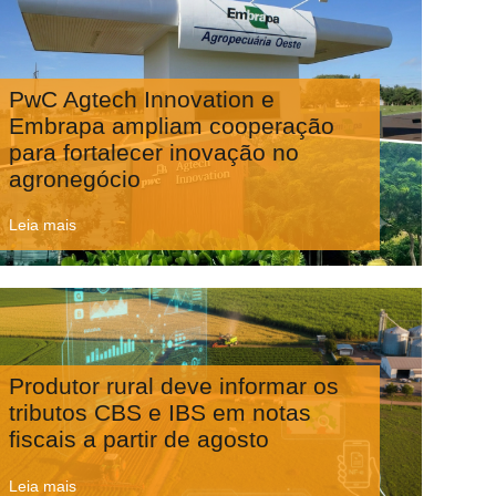
PwC Agtech Innovation e
Embrapa ampliam cooperação
para fortalecer inovação no
agronegócio
Leia mais
Produtor rural deve informar os
tributos CBS e IBS em notas
fiscais a partir de agosto
Leia mais