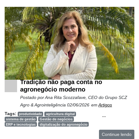
e
Análise
E-
Commerce
Informatização
da
Agricultura
Vertical
Software
Empresarial
Tradição não paga conta no
agronegócio moderno
Tecnologia
para
Postado por
Ana Rita Scozzafave, CEO do Grupo SCZ
Recursos
Agro & Agrointeligência
02/06/2026
em
Artigos
Hídricos
Tags:
produtividade
agricultura digital
...
sistema de gestão
Gestão de negócios
Membros
ERP e tecnologias
digitalização do agronegócio
Liberali
Continue lendo