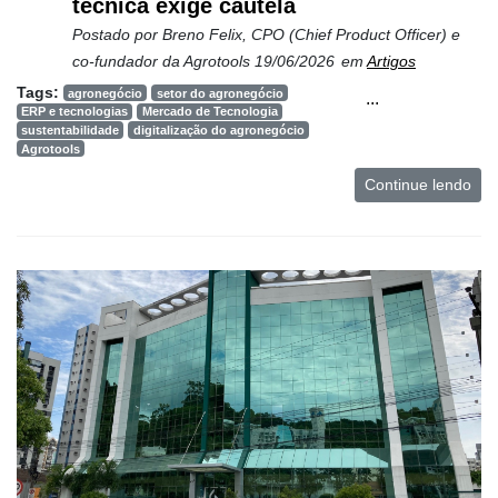
técnica exige cautela
Postado por
Breno Felix, CPO (Chief Product Officer) e
co-fundador da Agrotools
19/06/2026
em
Artigos
Tags:
agronegócio
setor do agronegócio
...
ERP e tecnologias
Mercado de Tecnologia
sustentabilidade
digitalização do agronegócio
Agrotools
Continue lendo