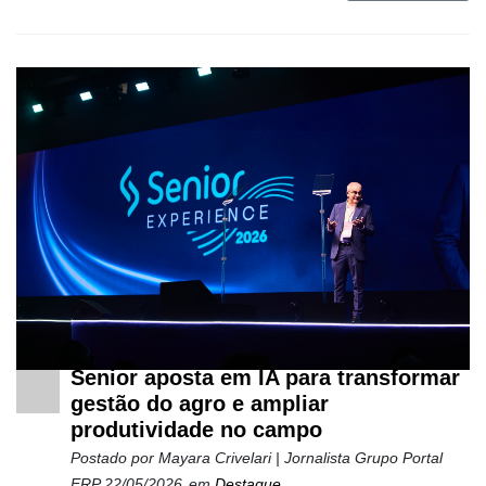
Netrin
Néctar
Tecprime
Agro
Lean
Way
Consulting
Manager
ONE
CHB
Senior aposta em IA para transformar
gestão do agro e ampliar
produtividade no campo
Postado por
Mayara Crivelari | Jornalista Grupo Portal
ERP
22/05/2026
em
Destaque