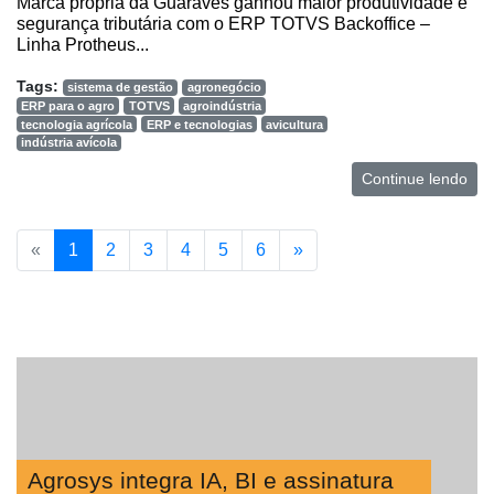
Marca própria da Guaraves ganhou maior produtividade e
segurança tributária com o ERP TOTVS Backoffice –
Linha Protheus...
Tags:
sistema de gestão
agronegócio
ERP para o agro
TOTVS
agroindústria
tecnologia agrícola
ERP e tecnologias
avicultura
indústria avícola
Continue lendo
«
1
2
3
4
5
6
»
Agrosys integra IA, BI e assinatura