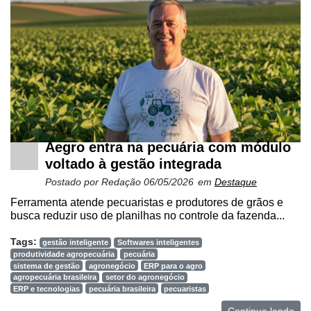
Aegro entra na pecuária com módulo
voltado à gestão integrada
Postado por
Redação
06/05/2026
em
Destaque
Ferramenta atende pecuaristas e produtores de grãos e
busca reduzir uso de planilhas no controle da fazenda...
Tags:
gestão inteligente
Softwares inteligentes
produtividade agropecuária
pecuária
sistema de gestão
agronegócio
ERP para o agro
agropecuária brasileira
setor do agronegócio
ERP e tecnologias
pecuária brasileira
pecuaristas