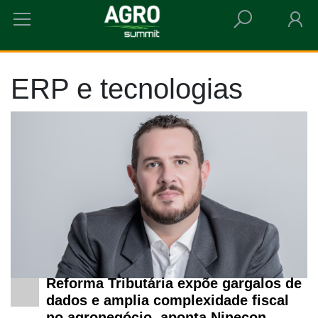
HOME
ERP E TECNOLOGIAS
ERP e tecnologias
Reforma Tributária expõe gargalos de
dados e amplia complexidade fiscal
no agronegócio, aponta Ninecon