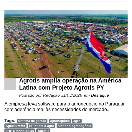
Agrotis amplia operação na América
Latina com Projeto Agrotis PY
Postado por
Redação
31/03/2026
em
Destaque
A empresa leva software para o agronegócio no Paraguai
com aderência real às necessidades do mercado...
Tags:
sistema de gestão
agronegócio
agro
AgroSummit
ERP para o agro
setor do agronegócio
ERP e tecnologias
Agrotis