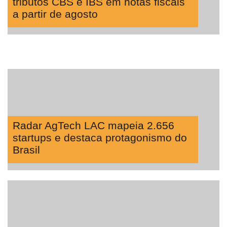
tributos CBS e IBS em notas fiscais
a partir de agosto
Radar AgTech LAC mapeia 2.656
startups e destaca protagonismo do
Brasil