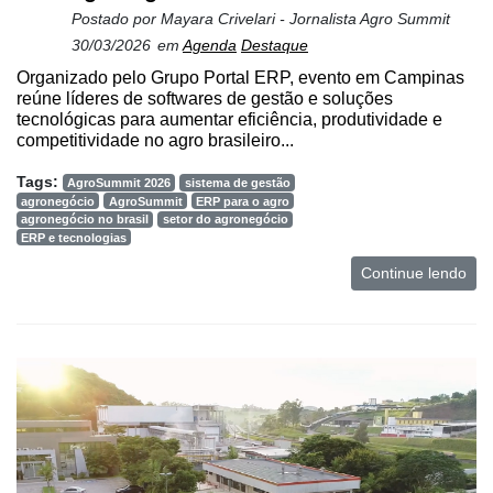
Postado por
Mayara Crivelari - Jornalista Agro Summit
30/03/2026
em
Agenda
Destaque
Organizado pelo Grupo Portal ERP, evento em Campinas
reúne líderes de softwares de gestão e soluções
tecnológicas para aumentar eficiência, produtividade e
competitividade no agro brasileiro...
Tags:
AgroSummit 2026
sistema de gestão
agronegócio
AgroSummit
ERP para o agro
agronegócio no brasil
setor do agronegócio
ERP e tecnologias
Continue lendo