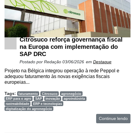
Mercado
Troca
de
Cadeira
Citrosuco reforça governança fiscal
na Europa com implementação do
Artigos
SAP DRC
Agenda
Postado por
Redação
03/06/2026
em
Destaque
Agricultura
Projeto na Bélgica integrou operação à rede Peppol e
de
adequou faturamento às novas exigências fiscais
europeias...
Precisão
Tags:
Automação
faturamento
Citrosuco
agronegócio
ERP para o agro
SAP
inovação
agroindústria
e
rastreabilidade
ERP e tecnologias
Robótica
digitalização do agronegócio
Continue lendo
Conectividade
Dados