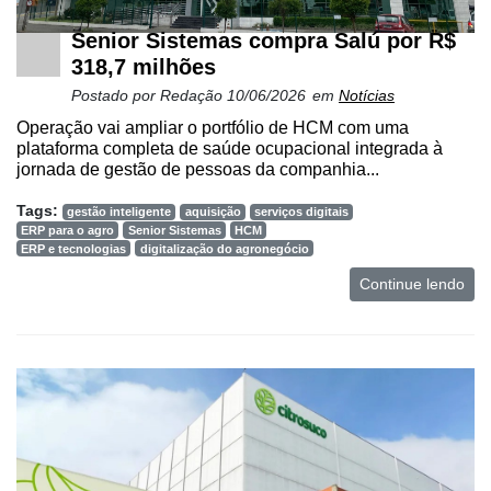
Senior Sistemas compra Salú por R$
318,7 milhões
Postado por
Redação
10/06/2026
em
Notícias
Operação vai ampliar o portfólio de HCM com uma
plataforma completa de saúde ocupacional integrada à
jornada de gestão de pessoas da companhia...
Tags:
gestão inteligente
aquisição
serviços digitais
ERP para o agro
Senior Sistemas
HCM
Cadastre-
ERP e tecnologias
digitalização do agronegócio
se
Continue lendo
Minha
conta
Notícias
Destaque