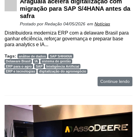
Araguaia acelera digitalização com
migração para SAP S/4HANA antes da
safra
Postado por
Redação
04/05/2026
em
Notícias
Distribuidora moderniza ERP com a delaware Brasil para
ganhar eficiência, reforçar governança e preparar base
para analytics e IA...
Tags:
análise de dados
SAP S/4HANA
Delaware Brasil
IA
sistema de gestão
ERP para o agro
SAP
Inteligência Artificial
ERP e tecnologias
digitalização do agronegócio
Continue lendo