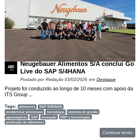
Neugebauer Alimentos S/A conclui Go
Live do SAP S/4HANA
Postado por
Redação
03/02/2026
em
Destaque
Projeto foi conduzido ao longo de 10 meses com apoio da
ITS Group ...
Tags:
alimentos
SAP S/4HANA
modernizar processos
tecnologia
sistema de gestão
agronegócio
SAP
inovação
ERP e tecnologias
produção de alimentos
Continue lendo