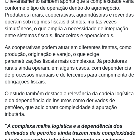
Automação
O levantamento também aponta que a complexidade varia
e
conforme o tipo de operação dentro do agronegócio.
Robótica
Produtores rurais, cooperativas, agroindústrias e revendas
operam sob regimes fiscais distintos, muitas vezes
Conectividade
simultâneos, o que amplia a necessidade de integração
entre sistemas fiscais, financeiros e operacionais.
Dados
e
As cooperativas podem atuar em diferentes frentes, como
Análise
produção, originação e varejo, o que exige
parametrizações fiscais mais complexas. Já produtores
E-
rurais ainda operam, em alguns casos, com dependência
Commerce
de processos manuais e de terceiros para cumprimento de
obrigações fiscais.
Informatização
da
O estudo também destaca a relevância da cadeia logística
Agricultura
e da dependência de insumos como derivados de
Vertical
petróleo, que adicionam complexidade à apuração
tributária.
Software
Empresarial
"A complexa malha logística e a dependência dos
derivados de petróleo ainda trazem mais complexidade
Tecnologia
a toda essa matriz tributária, tornando os sistemas