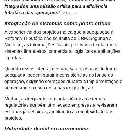
para
integrados uma missão crítica para a eficiência
Recursos
tributária das operações"
, explica.
Hídricos
Integração de sistemas como ponto crítico
Membros
A experiência dos projetos indica que a adequação à
Liberali
Reforma Tributária não se limita ao ERP. Segundo a
Ninecon, as informações fiscais precisam circular entre
Netrin
sistemas financeiros, comerciais, logísticos e aplicações
legadas.
Néctar
Quando essas integrações não são revisadas de forma
Tecprime
adequada, podem surgir inconsistências ao longo da
Agro
operação, exigindo correções durante a implementação e
Lean
aumentando o risco de falhas em produção.
Way
Mudanças frequentes em notas técnicas e regras
Consulting
regulatórias também têm levado empresas a revisarem
Manager
escopos já definidos, ampliando a complexidade dos
ONE
projetos.
CHB
Maturidade digital no agronegócio