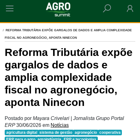
HOME
REFORMA TRIBUTÁRIA EXPÕE GARGALOS DE DADOS E AMPLIA COMPLEXIDADE
FISCAL NO AGRONEGÓCIO, APONTA NINECON
Reforma Tributária expõe
gargalos de dados e
amplia complexidade
fiscal no agronegócio,
aponta Ninecon
Postado por
Mayara Crivelari | Jornalista Grupo Portal
ERP
30/06/2026
em
Notícias
agricultura digital
sistema de gestão
agronegócio
cooperativa
ERP para o agro
agroindústria
ERP e tecnologias