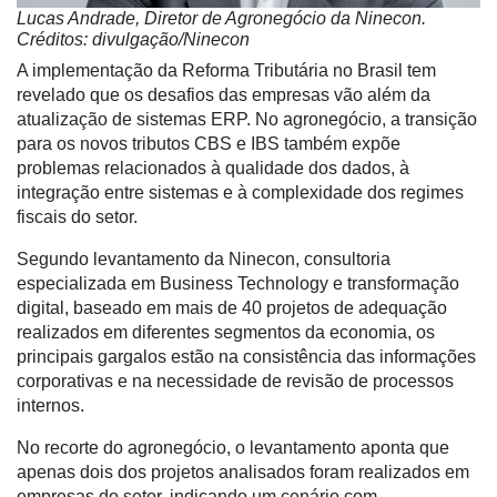
Lucas Andrade, Diretor de Agronegócio da Ninecon.
Créditos: divulgação/Ninecon
A implementação da Reforma Tributária no Brasil tem
revelado que os desafios das empresas vão além da
atualização de sistemas ERP. No agronegócio, a transição
para os novos tributos CBS e IBS também expõe
problemas relacionados à qualidade dos dados, à
integração entre sistemas e à complexidade dos regimes
fiscais do setor.
Segundo levantamento da Ninecon, consultoria
especializada em Business Technology e transformação
digital, baseado em mais de 40 projetos de adequação
realizados em diferentes segmentos da economia, os
principais gargalos estão na consistência das informações
corporativas e na necessidade de revisão de processos
Cadastre-
internos.
se
No recorte do agronegócio, o levantamento aponta que
apenas dois dos projetos analisados foram realizados em
Minha
empresas do setor, indicando um cenário com