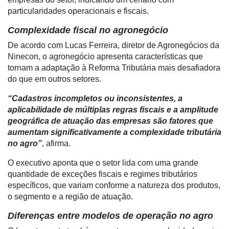
conta
particularidades operacionais e fiscais.
Complexidade fiscal no agronegócio
De acordo com Lucas Ferreira, diretor de Agronegócios da
Notícias
Ninecon, o agronegócio apresenta características que
tornam a adaptação à Reforma Tributária mais desafiadora
Destaque
do que em outros setores.
Mercado
“Cadastros incompletos ou inconsistentes, a
Troca
aplicabilidade de múltiplas regras fiscais e a amplitude
de
geográfica de atuação das empresas são fatores que
Cadeira
aumentam significativamente a complexidade tributária
no agro”
, afirma.
Artigos
O executivo aponta que o setor lida com uma grande
Agenda
quantidade de exceções fiscais e regimes tributários
específicos, que variam conforme a natureza dos produtos,
Agricultura
o segmento e a região de atuação.
de
Precisão
Diferenças entre modelos de operação no agro