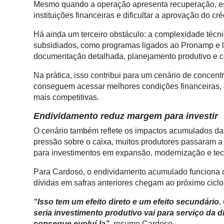
Mesmo quando a operação apresenta recuperação, ess
Tecnologia
instituições financeiras e dificultar a aprovação do cré
para
Recursos
Há ainda um terceiro obstáculo: a complexidade técni
Hídricos
subsidiados, como programas ligados ao Pronamp e 
documentação detalhada, planejamento produtivo e 
Membros
Na prática, isso contribui para um cenário de concent
Liberali
conseguem acessar melhores condições financeiras, 
Netrin
mais competitivas.
Endividamento reduz margem para investir
Néctar
O cenário também reflete os impactos acumulados da
Tecprime
pressão sobre o caixa, muitos produtores passaram a
Agro
para investimentos em expansão, modernização e tec
Lean
Para Cardoso, o endividamento acumulado funciona 
Way
dívidas em safras anteriores chegam ao próximo ciclo
Consulting
“Isso tem um efeito direto e um efeito secundário. 
Manager
seria investimento produtivo vai para serviço da
ONE
consegue evoluí-la”
, resume Cardoso.