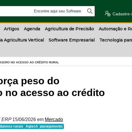
Encontre aqui seu Software
Cadastre-
Artigos
Agenda
Agricultura de Precisão
Automação e R
a Agricultura Vertical
Software Empresarial
Tecnologia par
NCEIRO NO ACESSO AO CRÉDITO RURAL
força peso do
o no acesso ao crédito
al ERP
15/06/2026
em
Mercado
dutores rurais
Agtech
planejamento