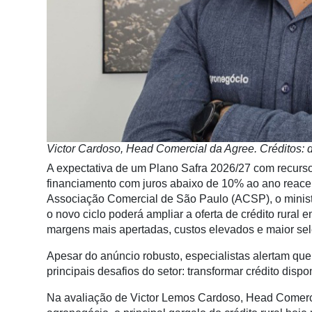
Minha
conta
Notícias
Destaque
Mercado
Victor Cardoso, Head Comercial da Agree. Créditos: 
A expectativa de um Plano Safra 2026/27 com recurso
Troca
financiamento com juros abaixo de 10% ao ano reac
de
Associação Comercial de São Paulo (ACSP), o ministr
Cadeira
o novo ciclo poderá ampliar a oferta de crédito rur
Artigos
margens mais apertadas, custos elevados e maior sel
Agenda
Apesar do anúncio robusto, especialistas alertam que
principais desafios do setor: transformar crédito dis
Agricultura
de
Na avaliação de Victor Lemos Cardoso, Head Comercia
Precisão