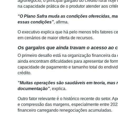
agronegócio, o principal gargalo do crédito rural hoj
na capacidade prática de o produtor atender aos critér
Automação
e
“O Plano Safra muda as condições oferecidas, 
Robótica
essas condições”
, afirma.
Conectividade
O executivo explica que há pelo menos três fatores 
em cenários de maior oferta de recursos.
Dados
e
Os gargalos que ainda travam o acesso ao c
Análise
O primeiro desafio está na organização financeira d
ainda encontram dificuldades para apresentar de form
E-
capacidade de pagamento e tamanho total do endivid
Commerce
crédito.
Informatização
“Muitas operações são saudáveis em teoria, mas 
da
documentação”
, explica.
Agricultura
Vertical
Outro fator relevante é o histórico recente do setor.
e compressão das margens, especialmente entre 2023
Software
financeiro carregando renegociações acumuladas.
Empresarial