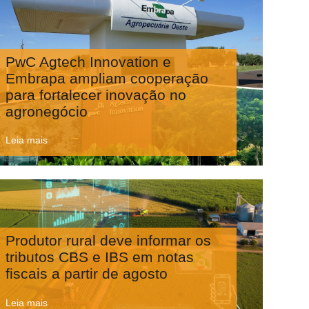
PwC Agtech Innovation e
Embrapa ampliam cooperação
para fortalecer inovação no
agronegócio
Leia mais
Produtor rural deve informar os
tributos CBS e IBS em notas
fiscais a partir de agosto
Leia mais