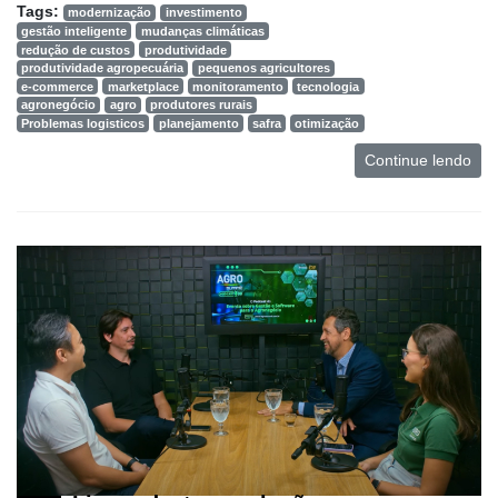
Tags:
modernização
investimento
gestão inteligente
mudanças climáticas
redução de custos
produtividade
produtividade agropecuária
pequenos agricultores
e-commerce
marketplace
monitoramento
tecnologia
agronegócio
agro
produtores rurais
Problemas logisticos
planejamento
safra
otimização
Continue lendo