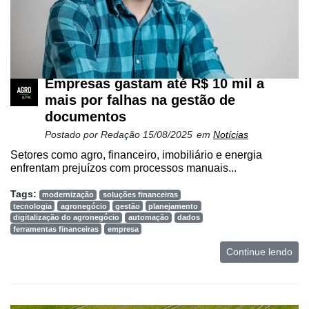
Empresas gastam até R$ 10 mil a
mais por falhas na gestão de
documentos
Postado por
Redação
15/08/2025
em
Notícias
Setores como agro, financeiro, imobiliário e energia
enfrentam prejuízos com processos manuais...
Tags:
modernização
soluções financeiras
tecnologia
agronegócio
gestão
planejamento
digitalização do agronegócio
automação
dados
ferramentas financeiras
empresa
Continue lendo