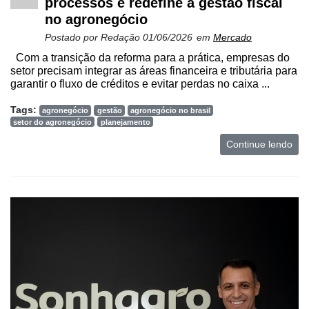
processos e redefine a gestão fiscal
conta
no agronegócio
Postado por
Redação
01/06/2026
em
Mercado
Com a transição da reforma para a prática, empresas do
Notícias
setor precisam integrar as áreas financeira e tributária para
garantir o fluxo de créditos e evitar perdas no caixa ...
Destaque
Tags:
agronegócio
gestão
agronegócio no brasil
Mercado
setor do agronegócio
planejamento
Troca
Continue lendo
de
Cadeira
Artigos
Agenda
Agricultura
de
Precisão
Automação