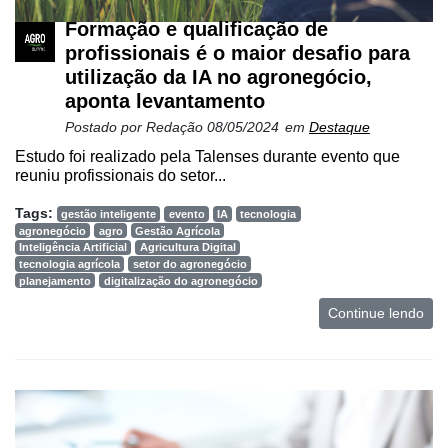
Formação e qualificação de
profissionais é o maior desafio para
utilização da IA no agronegócio,
aponta levantamento
Postado por
Redação
08/05/2024
em
Destaque
Estudo foi realizado pela Talenses durante evento que
reuniu profissionais do setor...
Tags:
gestão inteligente
evento
IA
tecnologia
agronegócio
agro
Gestão Agrícola
Inteligência Artificial
Agricultura Digital
tecnologia agrícola
setor do agronegócio
planejamento
digitalização do agronegócio
Continue lendo