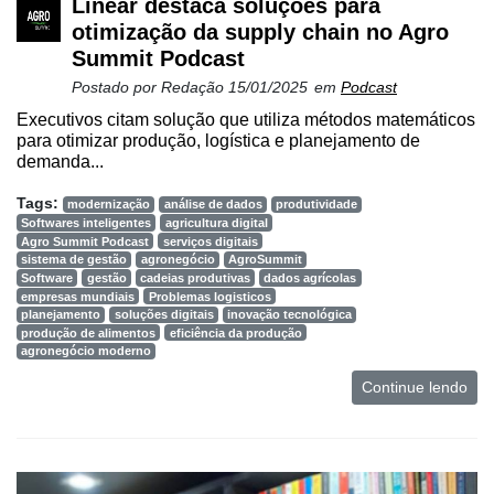
Linear destaca soluções para
otimização da supply chain no Agro
Summit Podcast
Postado por
Redação
15/01/2025
em
Podcast
Executivos citam solução que utiliza métodos matemáticos
para otimizar produção, logística e planejamento de
demanda...
Tags:
modernização
análise de dados
produtividade
Softwares inteligentes
agricultura digital
Agro Summit Podcast
serviços digitais
sistema de gestão
agronegócio
AgroSummit
Software
gestão
cadeias produtivas
dados agrícolas
empresas mundiais
Problemas logisticos
planejamento
soluções digitais
inovação tecnológica
produção de alimentos
eficiência da produção
agronegócio moderno
Continue lendo