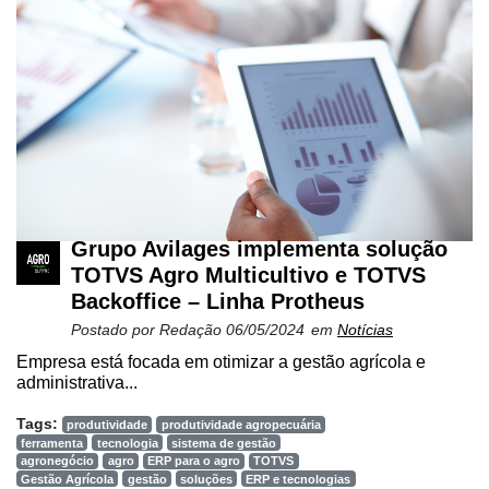
Grupo Avilages implementa solução
TOTVS Agro Multicultivo e TOTVS
Backoffice – Linha Protheus
Postado por
Redação
06/05/2024
em
Notícias
Empresa está focada em otimizar a gestão agrícola e
administrativa...
Tags:
produtividade
produtividade agropecuária
ferramenta
tecnologia
sistema de gestão
agronegócio
agro
ERP para o agro
TOTVS
Gestão Agrícola
gestão
soluções
ERP e tecnologias