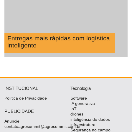
Entregas mais rápidas com logística
inteligente
INSTITUCIONAL
Tecnologia
Política de Privacidade
Software
IA generativa
IoT
PUBLICIDADE
drones
inteligência de dados
Anuncie
infraestrutura
contatoagrosummit@agrosummit.com.br
Segurança no campo