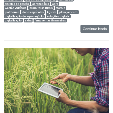
sistema de gestão
agronegócio
agro
Gestão Agrícola
produtores rurais
startup
plataforma
dados agrícolas
Agtech
planejamento
digitalização do agronegócio
soluções digitais
digitalização
safra
ferramentas financeiras
Continue lendo