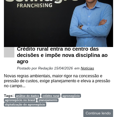
e
Robótica
Conectividade
Dados
e
Análise
Crédito rural entra no centro das
E-
decisões e impõe nova disciplina ao
Commerce
agro
Informatização
Postado por
Redação
15/04/2026
em
Notícias
da
Novas regras ambientais, maior rigor na concessão e
Agricultura
pressão de custos, exige planejamento e eleva a pressão
Vertical
no campo...
Software
Tags:
análise de dados
crédito rural
agronegócio
Empresarial
agronegócio no brasil
planejamento
digitalização do agronegócio
Tecnologia
Continue lendo
para