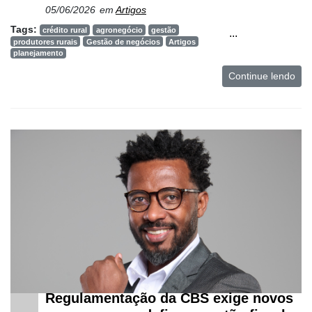
05/06/2026
em
Artigos
Tags:
crédito rural
agronegócio
gestão
...
produtores rurais
Gestão de negócios
Artigos
planejamento
Continue lendo
Cadastre-
se
Regulamentação da CBS exige novos
Minha