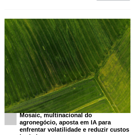
Recursos
Hídricos
Membros
Liberali
Netrin
Néctar
Tecprime
Agro
Lean
Way
Consulting
Manager
Mosaic, multinacional do
ONE
agronegócio, aposta em IA para
enfrentar volatilidade e reduzir custos
CHB