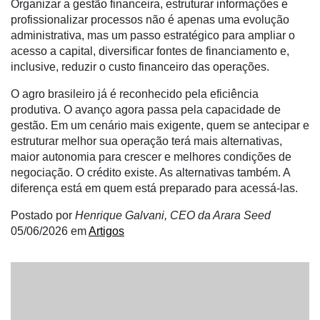
Organizar a gestão financeira, estruturar informações e
Netrin
profissionalizar processos não é apenas uma evolução
administrativa, mas um passo estratégico para ampliar o
Néctar
acesso a capital, diversificar fontes de financiamento e,
Tecprime
inclusive, reduzir o custo financeiro das operações.
Agro
O agro brasileiro já é reconhecido pela eficiência
Lean
produtiva. O avanço agora passa pela capacidade de
Way
gestão. Em um cenário mais exigente, quem se antecipar e
Consulting
estruturar melhor sua operação terá mais alternativas,
maior autonomia para crescer e melhores condições de
Manager
negociação. O crédito existe. As alternativas também. A
ONE
diferença está em quem está preparado para acessá-las.
CHB
Postado por
Henrique Galvani, CEO da Arara Seed
05/06/2026
em
Artigos