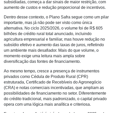
subsidiadas, começa a dar sinais de maior restrição, com
Mercado
aumento de custos e redução proporcional de incentivos.
Troca
Dentro desse contexto, o Plano Safra segue como um pilar
de
importante, mas já não pode ser visto como única
Cadeira
alternativa. No ciclo 2025/2026, o volume foi de R$ 605
bilhões de crédito rural total anunciado, incluindo
Artigos
agricultura empresarial e familiar, mas houve redução no
subsídio efetivo e aumento das taxas de juros, refletindo
Agenda
um ambiente mais desafiador. Mais do que volume, o
momento exige uma leitura mais ampla sobre
Agricultura
diversificação das fontes de financiamento.
de
Precisão
Ao mesmo tempo, cresce a presença de instrumentos
privados como Cédula de Produto Rural (CPR)
Automação
estruturada, Certificado de Recebíveis do Agronegócio
e
(CRA) e notas comerciais incentivadas, que ampliam as
Robótica
possibilidades de financiamento no setor. Diferentemente
Conectividade
do crédito tradicional, mais padronizado, o capital privado
opera com uma lógica mais analítica e criteriosa.
Dados
e