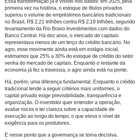
Essa transformação já é visível nos dados: em 2025, pela
Análise
primeira vez na história, o estoque de títulos privados
superou o volume de empréstimos bancários tradicionais
E-
no Brasil, R$ 2,21 trilhões contra R$ 2,19 trilhões, segundo
Commerce
levantamento da Rio Bravo Investimentos com dados do
Banco Central. Há dez anos, o mercado de capitais
Informatização
representava menos de um terço do crédito bancário. No
da
agro, esse movimento ainda está em estágio inicial,
Agricultura
estimamos que 25% a 30% do estoque de crédito do setor
Vertical
venha do mercado de capitais. Enquanto o restante da
Software
economia já fez a travessia, o agro ainda está na ponte.
Empresarial
Há, porém, uma diferença fundamental. Enquanto o crédito
Tecnologia
tradicional tende a seguir critérios mais uniformes, o
para
capital privado exige previsibilidade, transparência e
Recursos
organização. O investidor quer entender a operação,
Hídricos
avaliar riscos e ter clareza sobre a capacidade de
execução ao longo do tempo, o que eleva o nível de
Membros
exigência para os produtores.
Liberali
É nesse ponto que a governança se torna decisiva.