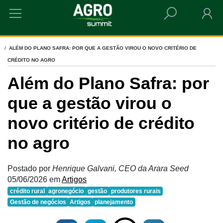
HOME
ALÉM DO PLANO SAFRA: POR QUE A GESTÃO VIROU O NOVO CRITÉRIO DE
CRÉDITO NO AGRO
Além do Plano Safra: por
que a gestão virou o
novo critério de crédito
no agro
Postado por
Henrique Galvani, CEO da Arara Seed
05/06/2026
em
Artigos
crédito rural
agronegócio
gestão
produtores rurais
Gestão de negócios
Artigos
planejamento