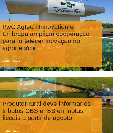
PwC Agtech Innovation e
Embrapa ampliam cooperação
para fortalecer inovação no
agronegócio
Leia mais
Produtor rural deve informar os
tributos CBS e IBS em notas
fiscais a partir de agosto
Leia mais