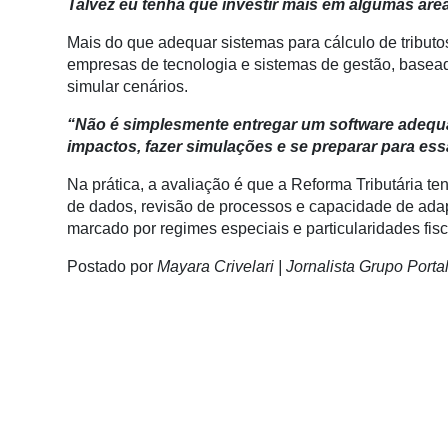
Talvez eu tenha que investir mais em algumas áre
Membros
Mais do que adequar sistemas para cálculo de tribut
Liberali
empresas de tecnologia e sistemas de gestão, basea
simular cenários.
Netrin
“Não é simplesmente entregar um software adequa
Néctar
impactos, fazer simulações e se preparar para ess
Tecprime
Na prática, a avaliação é que a Reforma Tributária t
Agro
de dados, revisão de processos e capacidade de ada
Lean
marcado por regimes especiais e particularidades fisc
Way
Postado por
Mayara Crivelari | Jornalista Grupo Port
Consulting
Manager
ONE
CHB