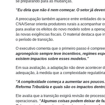
se preparando para as mudanças.
Conectividade
“Eu diria que não é nem começar. O setor já dever
Dados
e
A preocupação também aparece entre entidades do se
Análise
CNA/Senar orienta produtores rurais a acompanhar os
para avaliar os efeitos do novo modelo sobre a opera
E-
às novas exigências fiscais. O material destaca que 
Commerce
o período de transição.
Informatização
O executivo comenta que o primeiro passo é compree
da
agronegócio sempre teve incentivos, regimes esp
Agricultura
existem impactos sobre esses modelos.”
Vertical
Em sua avaliação, a adaptação não deve acontecer d
Software
adequação, à medida que a complexidade regulatória
Empresarial
“A complexidade começa a aumentar aos poucos. O
Tecnologia
Reforma Tributária e quais são os impactos dentr
para
Recursos
Ele avalia que a transição exigirá revisão de proces
Hídricos
operacionais.
“Algumas coisas podem deixar de faz