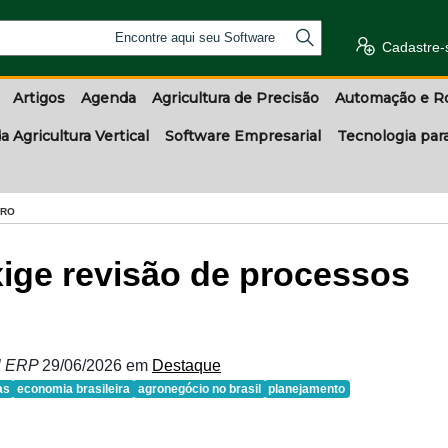
Encontre aqui seu Software
Cadastre-
Artigos
Agenda
Agricultura de Precisão
Automação e R
a Agricultura Vertical
Software Empresarial
Tecnologia par
GRO
xige revisão de processos
al ERP
29/06/2026
em
Destaque
as
economia brasileira
agronegócio no brasil
planejamento