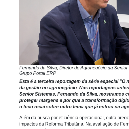
Notícias
Destaque
Mercado
Troca
de
Cadeira
Artigos
Fernando da Silva, Diretor de Agronegócio da Senior 
Grupo Portal ERP
Agenda
Esta é a terceira reportagem da série especial
"O n
Agricultura
da gestão no agronegócio. Nas reportagens anter
de
Senior Sistemas, Fernando da Silva, mostramos co
Precisão
proteger margens e por que a transformação digit
o foco recai sobre outro tema que já entrou na age
Automação
e
Além da busca por eficiência operacional, outra preo
Robótica
impactos da Reforma Tributária. Na avaliação de Fer