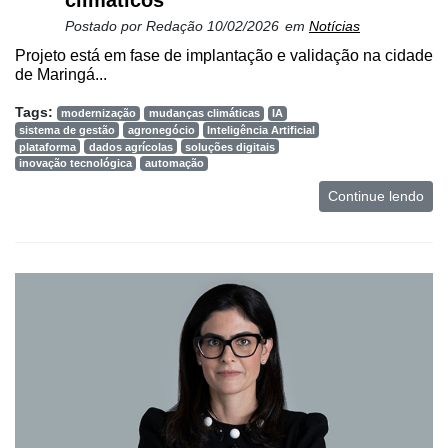
climáticos
Postado por
Redação
10/02/2026
em
Notícias
Projeto está em fase de implantação e validação na cidade
de Maringá...
Tags:
modernização
mudanças climáticas
IA
sistema de gestão
agronegócio
Inteligência Artificial
plataforma
dados agrícolas
soluções digitais
inovação tecnológica
automação
Continue lendo