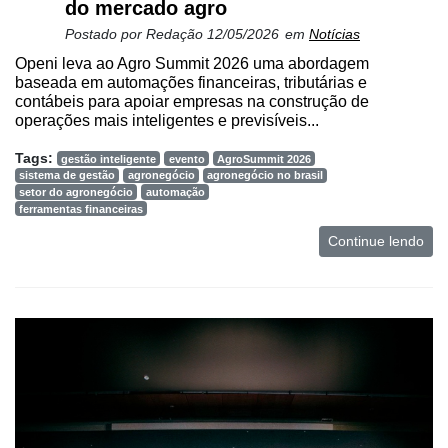
do mercado agro
Postado por
Redação
12/05/2026
em
Notícias
Openi leva ao Agro Summit 2026 uma abordagem
baseada em automações financeiras, tributárias e
contábeis para apoiar empresas na construção de
operações mais inteligentes e previsíveis...
Tags:
gestão inteligente
evento
AgroSummit 2026
sistema de gestão
agronegócio
agronegócio no brasil
setor do agronegócio
automação
ferramentas financeiras
Continue lendo