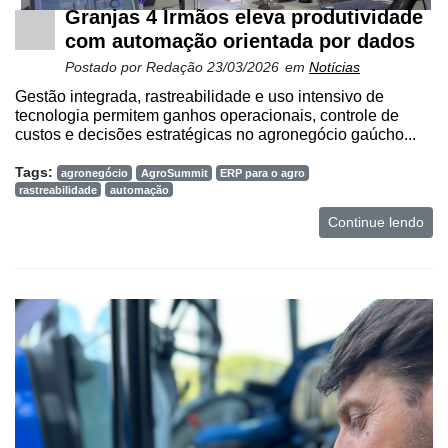
Granjas 4 Irmãos eleva produtividade
Netrin
com automação orientada por dados
Néctar
Postado por
Redação
23/03/2026
em
Notícias
Gestão integrada, rastreabilidade e uso intensivo de
Tecprime
tecnologia permitem ganhos operacionais, controle de
Agro
custos e decisões estratégicas no agronegócio gaúcho...
Lean
Tags:
agronegócio
AgroSummit
ERP para o agro
Way
rastreabilidade
automação
Consulting
Continue lendo
Manager
ONE
CHB