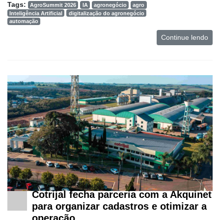
Tags:
AgroSummit 2026
IA
agronegócio
agro
Inteligência Artificial
digitalização do agronegócio
Mercado
automação
Troca
Continue lendo
de
Cadeira
Artigos
Agenda
Agricultura
de
Precisão
Automação
e
Robótica
Cotrijal fecha parceria com a Akquinet
Conectividade
para organizar cadastros e otimizar a
Dados
operação