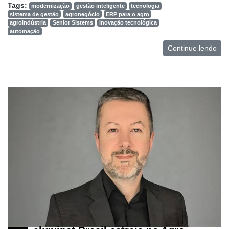
Tags:
modernização
gestão inteligente
tecnologia
sistema de gestão
agronegócio
ERP para o agro
agroindústria
Senior Sistems
inovação tecnológica
automação
Continue lendo