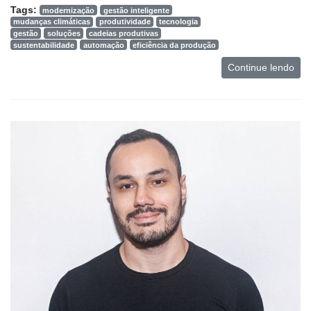
Tags:
modernização
gestão inteligente
mudanças climáticas
produtividade
tecnologia
gestão
soluções
cadeias produtivas
sustentabilidade
automação
eficiência da produção
Continue lendo