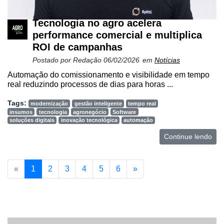
Tecnologia no agro acelera
performance comercial e multiplica
ROI de campanhas
Postado por
Redação
06/02/2026
em
Notícias
Automação do comissionamento e visibilidade em tempo
real reduzindo processos de dias para horas ...
Tags:
modernização
gestão inteligente
tempo real
insumos
tecnologia
agronegócio
Software
soluções digitais
inovação tecnológica
automação
Continue lendo
«
1
2
3
4
5
6
»