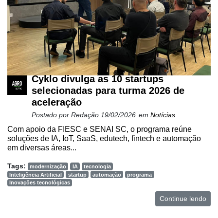
Cyklo divulga as 10 startups
selecionadas para turma 2026 de
aceleração
Postado por
Redação
19/02/2026
em
Notícias
Com apoio da FIESC e SENAI SC, o programa reúne
soluções de IA, IoT, SaaS, edutech, fintech e automação
em diversas áreas...
Tags:
modernização
IA
tecnologia
Inteligência Artificial
startup
automação
programa
Inovações tecnológicas
Continue lendo