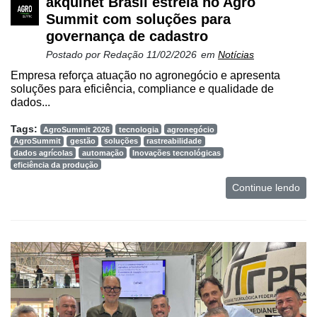
akquinet Brasil estreia no Agro
Summit com soluções para
governança de cadastro
Postado por
Redação
11/02/2026
em
Notícias
Empresa reforça atuação no agronegócio e apresenta
soluções para eficiência, compliance e qualidade de
dados...
Tags:
AgroSummit 2026
tecnologia
agronegócio
AgroSummit
gestão
soluções
rastreabilidade
dados agrícolas
automação
Inovações tecnológicas
eficiência da produção
Continue lendo