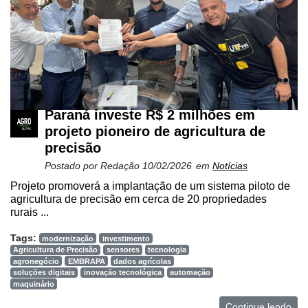
Paraná investe R$ 2 milhões em
projeto pioneiro de agricultura de
precisão
Postado por
Redação
10/02/2026
em
Notícias
Projeto promoverá a implantação de um sistema piloto de
agricultura de precisão em cerca de 20 propriedades
rurais ...
Tags:
modernização
investimento
Agricultura de Precisão
sensores
tecnologia
agronegócio
EMBRAPA
dados agrícolas
soluções digitais
inovação tecnológica
automação
maquinário
Continue lendo