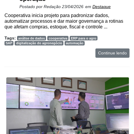
e
Postado por
Redação
23/04/2026
em
Destaque
Análise
Cooperativa inicia projeto para padronizar dados,
E-
automatizar processos e dar maior governança a rotinas
Commerce
que afetam compras, estoque, fiscal e controle ...
Informatização
Tags:
análise de dados
cooperativa
ERP para o agro
SAP
digitalização do agronegócio
automação
da
Agricultura
Continue lendo
Vertical
Software
Empresarial
Tecnologia
para
Recursos
Hídricos
Membros
Liberali