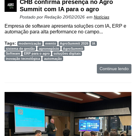
CHB confirma presença no Agro
Summit com IA para o agro
Postado por
Redação
20/02/2026
em
Notícias
Empresa de software apresenta soluções com IA, ERP e
automação para alta performance no campo...
Tags:
modernização
evento
AgroSummit 2026
IA
sistema de gestão
agronegócio
AgroSummit
Software
ERP para o agro
soluções digitais
inovação tecnológica
automação
Continue lendo