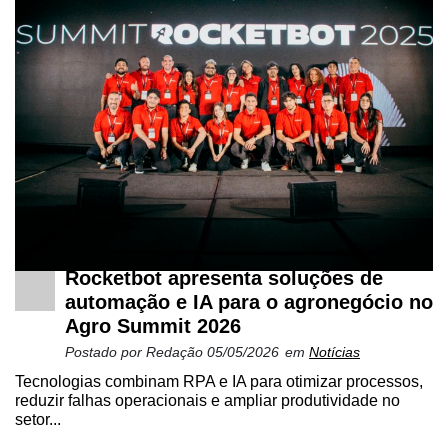
Cadastre-
se
Rocketbot apresenta soluções de
automação e IA para o agronegócio no
Minha
Agro Summit 2026
conta
Postado por
Redação
05/05/2026
em
Notícias
Tecnologias combinam RPA e IA para otimizar processos,
reduzir falhas operacionais e ampliar produtividade no
Notícias
setor...
Destaque