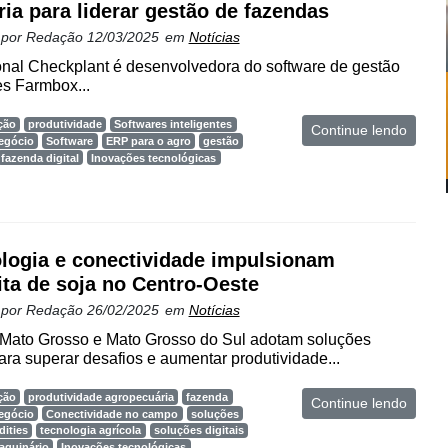
ria para liderar gestão de fazendas
 por
Redação
12/03/2025
em
Notícias
nal Checkplant é desenvolvedora do software de gestão
s Farmbox...
ção
produtividade
Softwares inteligentes
Continue lendo
egócio
Software
ERP para o agro
gestão
fazenda digital
Inovações tecnológicas
logia e conectividade impulsionam
ita de soja no Centro-Oeste
 por
Redação
26/02/2025
em
Notícias
 Mato Grosso e Mato Grosso do Sul adotam soluções
ara superar desafios e aumentar produtividade...
ção
produtividade agropecuária
fazenda
Continue lendo
egócio
Conectividade no campo
soluções
ities
tecnologia agrícola
soluções digitais
aquinário
Inovações tecnológicas