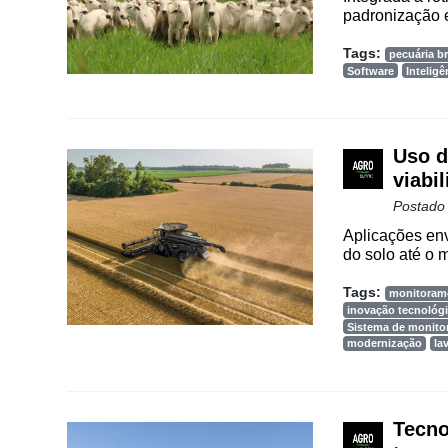
padronização e
Cadastre-
Tags:
pecuária br
se
Software
Inteligê
Minha
conta
Uso d
viabi
Postado
Notícias
Aplicações env
do solo até o 
Destaque
Tags:
monitoram
Mercado
inovação tecnológ
Sistema de monit
Troca
modernização
la
de
Cadeira
Artigos
Tecno