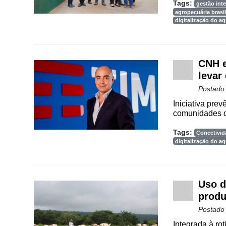
Tags:
gestão inte
agropecuária brasil
digitalização do a
CNH e
levar
Postado
Iniciativa pre
comunidades do
Tags:
Conectivi
digitalização do a
Uso d
produ
Postado
Integrada à rot