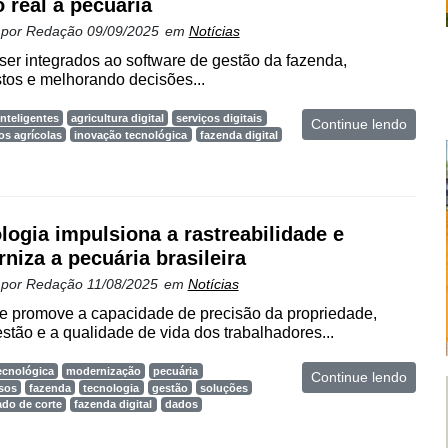
 real à pecuária
 por
Redação
09/09/2025
em
Notícias
er integrados ao software de gestão da fazenda,
tos e melhorando decisões...
nteligentes
agricultura digital
serviços digitais
Continue lendo
os agrícolas
inovação tecnológica
fazenda digital
logia impulsiona a rastreabilidade e
niza a pecuária brasileira
 por
Redação
11/08/2025
em
Notícias
e promove a capacidade de precisão da propriedade,
estão e a qualidade de vida dos trabalhadores...
ecnológica
modernização
pecuária
Continue lendo
sos
fazenda
tecnologia
gestão
soluções
ado de corte
fazenda digital
dados