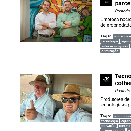
parce
Postado
Empresa nacio
de propriedade
Tags:
moderniza
tecnologia
agron
soluções digitais
otimização
Tecno
colhe
Postado
Produtores de
tecnológicas p
Tags:
moderniza
tecnologia
agron
inovação
commod
fazenda digital
m