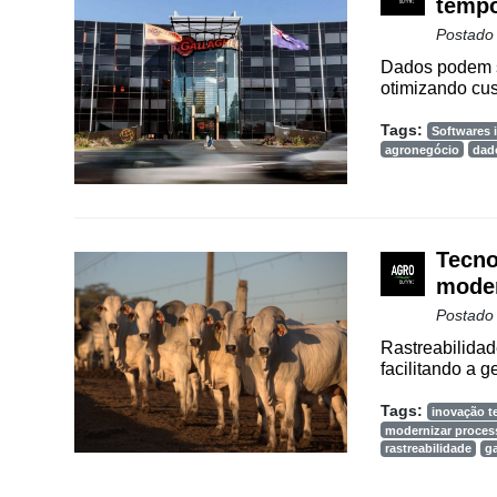
tempo
Agenda
Postado
Agricultura
Dados podem s
de
otimizando cus
Precisão
Tags:
Softwares i
Automação
agronegócio
dad
e
Robótica
Conectividade
Tecno
Dados
moder
e
Postado
Análise
Rastreabilidad
facilitando a g
E-
Commerce
Tags:
inovação t
modernizar proces
Informatização
rastreabilidade
g
da
Agricultura