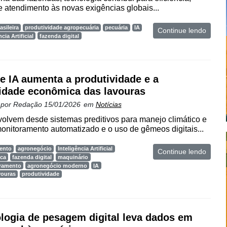
 atendimento às novas exigências globais...
asileira
produtividade agropecuária
pecuária
IA
Continue lendo
ncia Artificial
fazenda digital
e IA aumenta a produtividade e a
lidade econômica das lavouras
 por
Redação
15/01/2026
em
Notícias
olvem desde sistemas preditivos para manejo climático e
monitoramento automatizado e o uso de gêmeos digitais...
ento
agronegócio
Inteligência Artificial
Continue lendo
ica
fazenda digital
maquinário
oramento
agronegócio moderno
IA
vouras
produtividade
logia de pesagem digital leva dados em