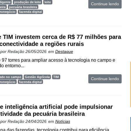
ligente
produção de leite
leite
Continue lendo
eira
pecuária brasileira
gronegócio
fazenda digital
 TIM investem cerca de R$ 77 milhões para
 conectividade a regiões rurais
 por
Redação
26/05/2026
em
Destaque
vê 97 torres para ampliar acesso à tecnologia no campo e
 entorno...
dade no campo
Gestão Agrícola
TIM
Continue lendo
gronegócio
fazenda digital
e inteligência artificial pode impulsionar
tividade da pecuária brasileira
 por
Redação
24/04/2026
em
Notícias
ina das fazendas, tecnologia contribui para eficiência,