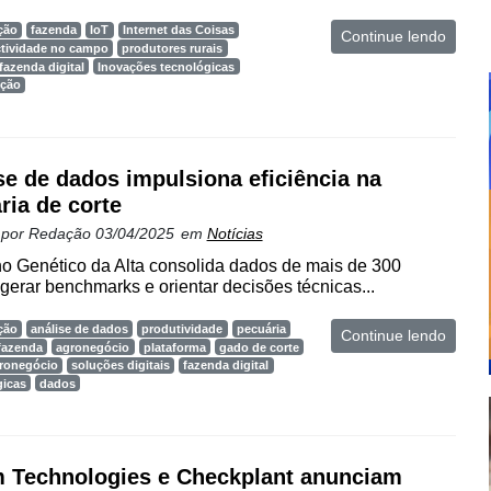
ção
fazenda
IoT
Internet das Coisas
Continue lendo
tividade no campo
produtores rurais
fazenda digital
Inovações tecnológicas
ução
se de dados impulsiona eficiência na
ria de corte
 por
Redação
03/04/2025
em
Notícias
o Genético da Alta consolida dados de mais de 300
gerar benchmarks e orientar decisões técnicas...
ção
análise de dados
produtividade
pecuária
Continue lendo
fazenda
agronegócio
plataforma
gado de corte
gronegócio
soluções digitais
fazenda digital
gicas
dados
 Technologies e Checkplant anunciam