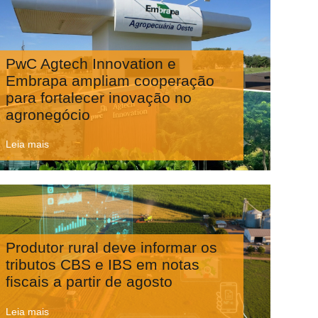
PwC Agtech Innovation e
Embrapa ampliam cooperação
para fortalecer inovação no
agronegócio
Leia mais
Produtor rural deve informar os
tributos CBS e IBS em notas
fiscais a partir de agosto
Leia mais