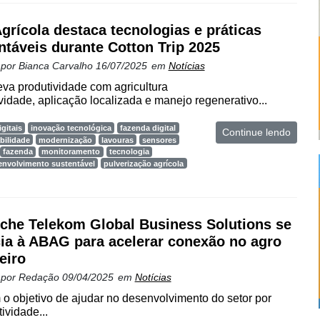
grícola destaca tecnologias e práticas
ntáveis durante Cotton Trip 2025
 por
Bianca Carvalho
16/07/2025
em
Notícias
va produtividade com agricultura
ividade, aplicação localizada e manejo regenerativo...
gitais
inovação tecnológica
fazenda digital
Continue lendo
bilidade
modernização
lavouras
sensores
fazenda
monitoramento
tecnologia
envolvimento sustentável
pulverização agrícola
che Telekom Global Business Solutions se
ia à ABAG para acelerar conexão no agro
eiro
 por
Redação
09/04/2025
em
Notícias
o objetivo de ajudar no desenvolvimento do setor por
ividade...