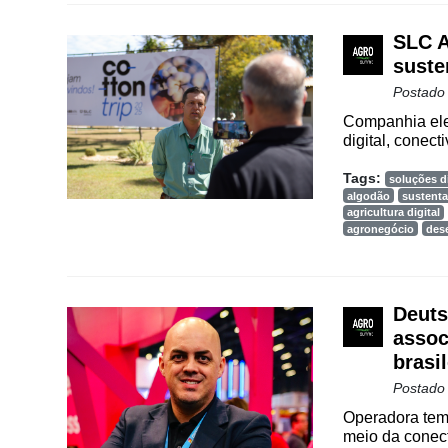
Vertical
SLC A
Software
suste
Empresarial
Postado
Tecnologia
Companhia ele
para
digital, conect
Recursos
Hídricos
Tags:
soluções di
algodão
sustenta
Membros
agricultura digital
agronegócio
des
Liberali
Netrin
Deuts
Néctar
assoc
brasil
Tecprime
Agro
Postado
Operadora tem 
Lean
meio da conect