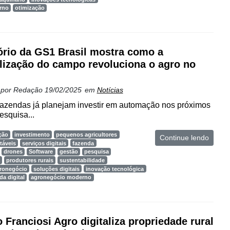
rno
otimização
ório da GS1 Brasil mostra como a
alização do campo revoluciona o agro no
l
 por
Redação
19/02/2025
em
Notícias
fazendas já planejam investir em automação nos próximos
esquisa...
ção
investimento
pequenos agricultores
Continue lendo
táveis
serviços digitais
fazenda
drones
Software
gestão
pesquisa
produtores rurais
sustentabilidade
gronegócio
soluções digitais
inovação tecnológica
da digital
agronegócio moderno
 Franciosi Agro digitaliza propriedade rural