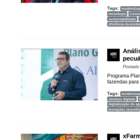
Way
Consulting
Tags:
moderniza
tecnologia
Conec
Manager
sustentabilidade
eficiência da prod
ONE
CHB
Análi
pecuá
Postado
Programa Plan
fazendas para 
Tags:
moderniza
serviços digitais
digitalização do a
Inovações tecnoló
xFarm