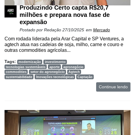
Produzindo Certo capta R$20,7
milhões e prepara nova fase de
expansão
Postado por
Redação
27/10/2025
em
Mercado
Com rodada liderada pela Arar Capital e SP Ventures, a
agtech atua nas cadeias de soja, milho, carne e couro e
outras commodities agrícolas...
Tags:
modernização
investimento
tecnologias sustentáveis
aporte
agronegócio
commodities
setor do agronegócio
Agtech
sustentabilidade
Inovações tecnológicas
Captação
Continue lendo