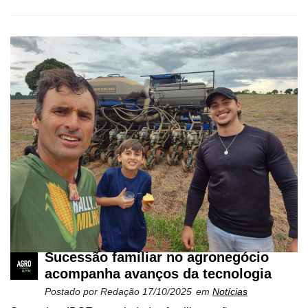
Mercado
Troca
de
Cadeira
Artigos
Agenda
Agricultura
de
Precisão
Automação
e
Robótica
Sucessão familiar no agronegócio
Conectividade
acompanha avanços da tecnologia
Postado por
Redação
17/10/2025
em
Notícias
Dados