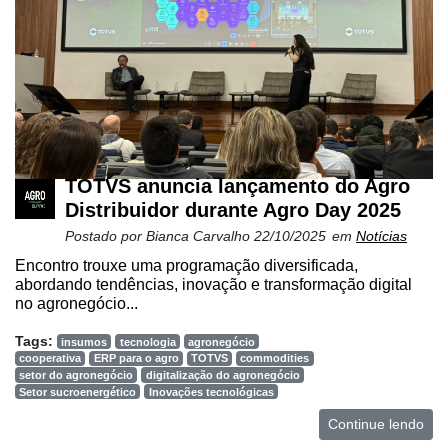
TOTVS anuncia lançamento do Agro
Distribuidor durante Agro Day 2025
Cadastre-
Postado por
Bianca Carvalho
22/10/2025
em
Notícias
se
Encontro trouxe uma programação diversificada,
abordando tendências, inovação e transformação digital
Minha
no agronegócio...
conta
Tags:
insumos
tecnologia
agronegócio
cooperativa
ERP para o agro
TOTVS
commodities
setor do agronegócio
digitalização do agronegócio
Setor sucroenergético
Inovações tecnológicas
Notícias
Continue lendo
Destaque