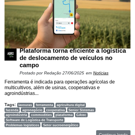
Plataforma torna eficiente a logística
de deslocamento de veículos no
campo
Postado por
Redação
27/06/2025
em
Notícias
Ferramenta é indicada para operações agrícolas de
multicultivos, além de usinas, cooperativas e
agroindústrias...
Tags:
lavouras
ferramenta
agricultura digital
fazenda
agronegócio
cooperativa
Senior Sistemas
agroindústria
commodities
plataforma
GAtec
Software de Logística de Transporte
Problemas logisticos
Setor sucroenergético
Continue lendo