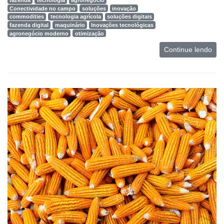
fazenda
tecnologia
agronegócio
Conectividade no campo
soluções
inovação
commodities
tecnologia agrícola
soluções digitais
fazenda digital
maquinário
Inovações tecnológicas
agronegócio moderno
otimização
Continue lendo