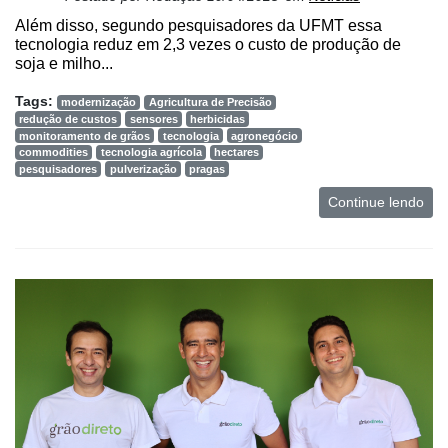
Além disso, segundo pesquisadores da UFMT essa
tecnologia reduz em 2,3 vezes o custo de produção de
soja e milho...
Tags:
modernização
Agricultura de Precisão
redução de custos
sensores
herbicidas
monitoramento de grãos
tecnologia
agronegócio
commodities
tecnologia agrícola
hectares
pesquisadores
pulverização
pragas
Continue lendo