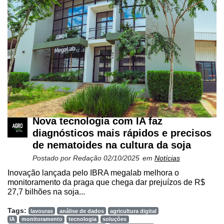
Nova tecnologia com IA faz
diagnósticos mais rápidos e precisos
de nematoides na cultura da soja
Postado por
Redação
02/10/2025
em
Notícias
Inovação lançada pelo IBRA megalab melhora o
monitoramento da praga que chega dar prejuízos de R$
27,7 bilhões na soja...
Tags:
lavouras
análise de dados
agricultura digital
IA
monitoramento
tecnologia
soluções