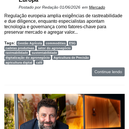
Postado por
Redação
01/06/2026
em
Mercado
Regulação europeia amplia exigências de rastreabilidade
e due diligence, enquanto especialistas apontam
tecnologia e governança como fatores-chave para
preservar mercado e agregar valor...
Tags:
Gestão Agrícola
commodities
ESG
cadeias produtivas
setor do agronegócio
rastreabilidade
sustentabilidade
digitalização do agronegócio
Agricultura de Precisão
agricultura digital
café
Continue lendo