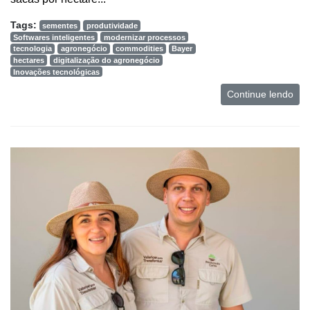
Tags:
sementes
produtividade
Softwares inteligentes
modernizar processos
tecnologia
agronegócio
commodities
Bayer
hectares
digitalização do agronegócio
Inovações tecnológicas
Continue lendo