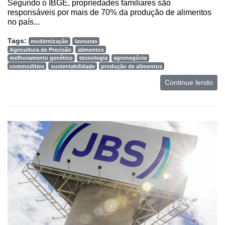
Segundo o IBGE, propriedades familiares são
e
responsáveis por mais de 70% da produção de alimentos
Análise
no país...
E-
Tags:
modernização
lavouras
Commerce
Agricultura de Precisão
alimentos
melhoramento genético
tecnologia
agronegócio
Informatização
commodities
sustentabilidade
produção de alimentos
da
Continue lendo
Agricultura
Vertical
Software
Empresarial
Tecnologia
para
Recursos
Hídricos
Membros
Liberali