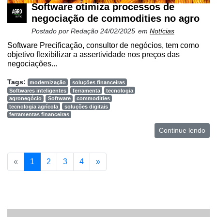
Software otimiza processos de
negociação de commodities no agro
Postado por
Redação
24/02/2025
em
Notícias
Software Precificação, consultor de negócios, tem como
objetivo flexibilizar a assertividade nos preços das
negociações...
Tags:
modernização
soluções financeiras
Softwares inteligentes
ferramenta
tecnologia
agronegócio
Software
commodities
tecnologia agrícola
soluções digitais
ferramentas financeiras
Continue lendo
«
1
2
3
4
»