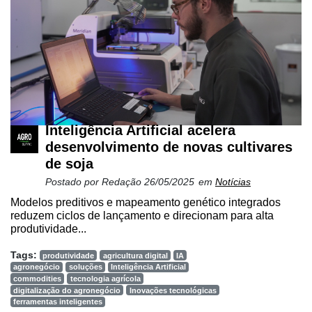
Inteligência Artificial acelera
desenvolvimento de novas cultivares
de soja
Postado por
Redação
26/05/2025
em
Notícias
Modelos preditivos e mapeamento genético integrados
reduzem ciclos de lançamento e direcionam para alta
produtividade...
Tags:
produtividade
agricultura digital
IA
agronegócio
soluções
Inteligência Artificial
commodities
tecnologia agrícola
digitalização do agronegócio
Inovações tecnológicas
ferramentas inteligentes