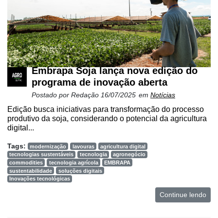
Embrapa Soja lança nova edição do
programa de inovação aberta
Postado por
Redação
16/07/2025
em
Notícias
Edição busca iniciativas para transformação do processo
produtivo da soja, considerando o potencial da agricultura
digital...
Tags:
modernização
lavouras
agricultura digital
tecnologias sustentáveis
tecnologia
agronegócio
commodities
tecnologia agrícola
EMBRAPA
sustentabilidade
soluções digitais
Inovações tecnológicas
Continue lendo