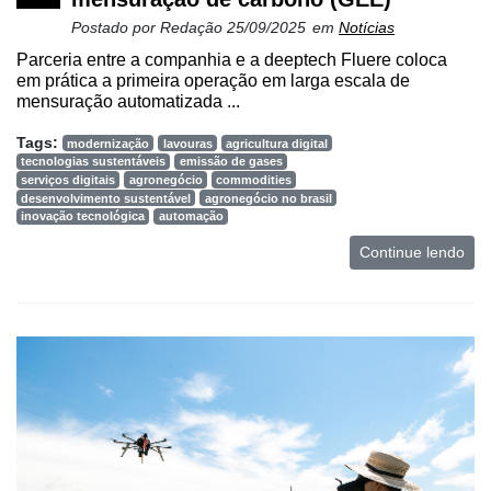
Postado por
Redação
25/09/2025
em
Notícias
Parceria entre a companhia e a deeptech Fluere coloca
em prática a primeira operação em larga escala de
mensuração automatizada ...
Tags:
modernização
lavouras
agricultura digital
tecnologias sustentáveis
emissão de gases
serviços digitais
agronegócio
commodities
desenvolvimento sustentável
agronegócio no brasil
inovação tecnológica
automação
Continue lendo