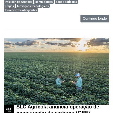
Inteligência Artificial
commodities
dados agrícolas
pragas
Inovações tecnológicas
ferramentas inteligentes
Continue lendo
SLC Agrícola anuncia operação de
mensuração de carbono (GEE)