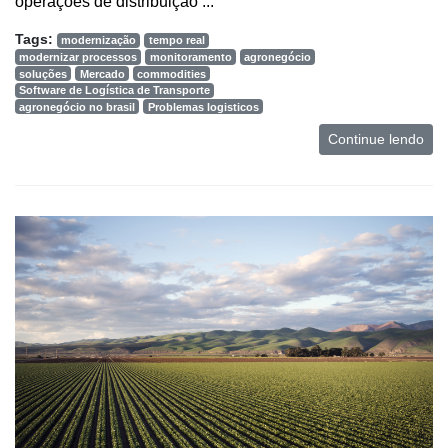
operações de distribuição ...
Tags:
modernização
tempo real
modernizar processos
monitoramento
agronegócio
soluções
Mercado
commodities
Software de Logística de Transporte
agronegócio no brasil
Problemas logisticos
Continue lendo