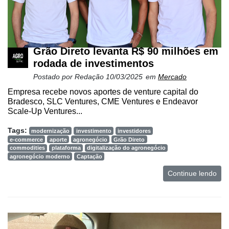
Grão Direto levanta R$ 90 milhões em
rodada de investimentos
Postado por
Redação
10/03/2025
em
Mercado
Empresa recebe novos aportes de venture capital do
Bradesco, SLC Ventures, CME Ventures e Endeavor
Scale-Up Ventures...
Tags:
modernização
investimento
investidores
e-commerce
aporte
agronegócio
Grão Direto
commodities
plataforma
digitalização do agronegócio
agronegócio moderno
Captação
Continue lendo