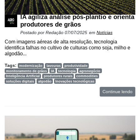
IA agiliza análise pós-plantio e orienta
produtores de grãos
Postado por
Redação
07/07/2025
em
Notícias
Com imagens aéreas de alta resolução, tecnologia
identifica falhas no cultivo de culturas como soja, milho e
algodão...
Tags:
modernização
lavouras
produtividade
monitoramento de grãos
IA
tecnologia
agronegócio
Inteligência Artificial
produtores rurais
commodities
soluções digitais
algodão
Inovações tecnológicas
Continue lendo