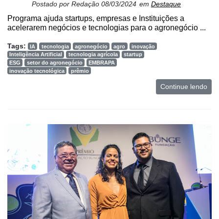
Postado por
Redação
08/03/2024
em
Destaque
Programa ajuda startups, empresas e Instituições a
acelerarem negócios e tecnologias para o agronegócio ...
Tags:
IA
tecnologia
agronegócio
agro
inovação
Inteligência Artificial
tecnologia agrícola
startup
ESG
setor do agronegócio
EMBRAPA
inovação tecnológica
prêmio
Continue lendo