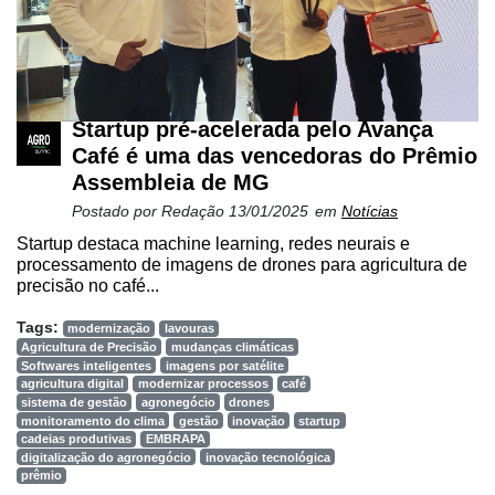
Precisão
Automação
e
Robótica
Startup pré-acelerada pelo Avança
Conectividade
Café é uma das vencedoras do Prêmio
Assembleia de MG
Dados
Postado por
Redação
13/01/2025
em
Notícias
e
Análise
Startup destaca machine learning, redes neurais e
processamento de imagens de drones para agricultura de
E-
precisão no café...
Commerce
Tags:
modernização
lavouras
Informatização
Agricultura de Precisão
mudanças climáticas
Softwares inteligentes
imagens por satélite
da
agricultura digital
modernizar processos
café
Agricultura
sistema de gestão
agronegócio
drones
Vertical
monitoramento do clima
gestão
inovação
startup
cadeias produtivas
EMBRAPA
digitalização do agronegócio
inovação tecnológica
Software
prêmio
Empresarial