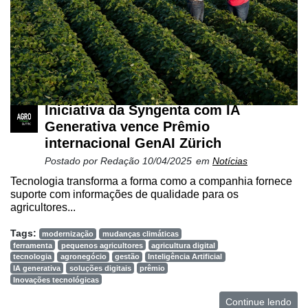
Iniciativa da Syngenta com IA
Generativa vence Prêmio
internacional GenAI Zürich
Postado por
Redação
10/04/2025
em
Notícias
Tecnologia transforma a forma como a companhia fornece
suporte com informações de qualidade para os
agricultores...
Tags:
modernização
mudanças climáticas
ferramenta
pequenos agricultores
agricultura digital
tecnologia
agronegócio
gestão
Inteligência Artificial
IA generativa
soluções digitais
prêmio
Inovações tecnológicas
Continue lendo