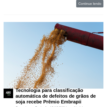
Continue lendo
Tecnologia
para
Recursos
Hídricos
Membros
Liberali
Netrin
Néctar
Tecprime
Agro
Lean
Way
Tecnologia para classificação
Consulting
automática de defeitos de grãos de
soja recebe Prêmio Embrapii
Manager