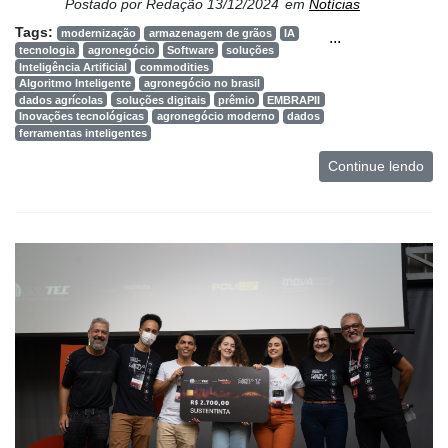
ONE
Postado por
Redação
13/12/2024
em
Notícias
Tags:
modernização
armazenagem de grãos
IA
...
CHB
tecnologia
agronegócio
Software
soluções
Inteligência Artificial
commodities
Algoritmo Inteligente
agronegócio no brasil
dados agrícolas
soluções digitais
prêmio
EMBRAPII
Inovações tecnológicas
agronegócio moderno
dados
ferramentas inteligentes
Continue lendo