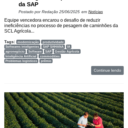
da SAP
Postado por
Redação
25/06/2025
em
Notícias
Equipe vencedora encarou o desafio de reduzir
ineficiências no processo de pesagem de caminhões da
SCL Agrícola...
Tags:
modernização
produtividade
Softwares inteligentes
SAP S/4HANA
IA
agronegócio
Software
SAP
Gestão Agrícola
Inteligência Artificial
commodities
Problemas logisticos
prêmio
Continue lendo