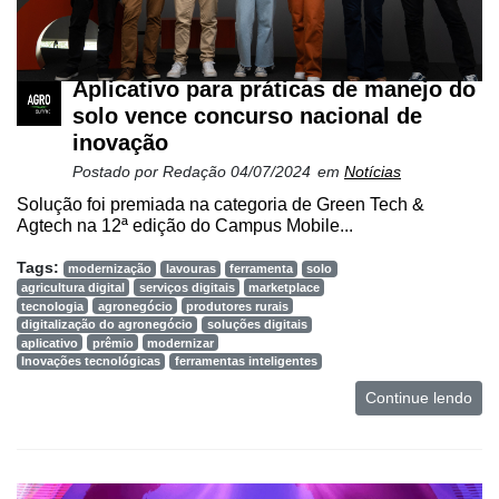
Aplicativo para práticas de manejo do
solo vence concurso nacional de
inovação
Postado por
Redação
04/07/2024
em
Notícias
Solução foi premiada na categoria de Green Tech &
Agtech na 12ª edição do Campus Mobile...
Tags:
modernização
lavouras
ferramenta
solo
agricultura digital
serviços digitais
marketplace
tecnologia
agronegócio
produtores rurais
digitalização do agronegócio
soluções digitais
aplicativo
prêmio
modernizar
Inovações tecnológicas
ferramentas inteligentes
Continue lendo