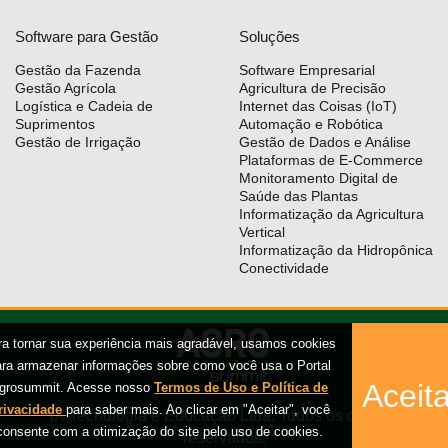
Software para Gestão
Soluções
Gestão da Fazenda
Software Empresarial
Gestão Agrícola
Agricultura de Precisão
Logística e Cadeia de
Internet das Coisas (IoT)
Suprimentos
Automação e Robótica
Gestão de Irrigação
Gestão de Dados e Análise
Plataformas de E-Commerce
Monitoramento Digital de
Saúde das Plantas
Informatização da Agricultura
Vertical
Informatização da Hidropônica
Conectividade
ra tornar sua experiência mais agradável, usamos cookies
ara armazenar informações sobre como você usa o Portal
Aceita
grosummit. Acesse nosso
Termos de Uso e Política de
rivacidade
para saber mais. Ao clicar em "Aceitar", você
iX Tecnologia e Educação Ltda. Todos os direitos
consente com a otimização do site pelo uso de cookies.
reservados.