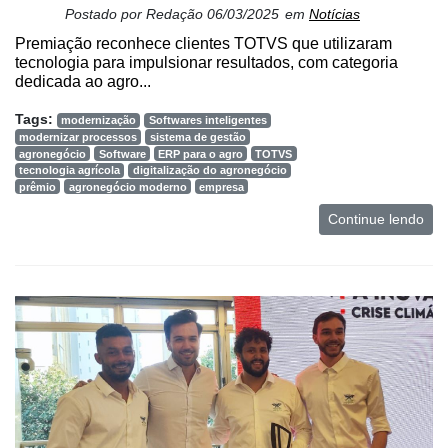
Postado por
Redação
06/03/2025
em
Notícias
Premiação reconhece clientes TOTVS que utilizaram
Minha
tecnologia para impulsionar resultados, com categoria
conta
dedicada ao agro...
Tags:
modernização
Softwares inteligentes
modernizar processos
sistema de gestão
Notícias
agronegócio
Software
ERP para o agro
TOTVS
tecnologia agrícola
digitalização do agronegócio
Destaque
prêmio
agronegócio moderno
empresa
Continue lendo
Mercado
Troca
de
Cadeira
Artigos
Agenda
Agricultura
de