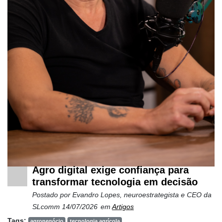
Agro digital exige confiança para
transformar tecnologia em decisão
Postado por
Evandro Lopes, neuroestrategista e CEO da
SLcomm
14/07/2026
em
Artigos
Tags:
agronegócio
tecnologia agrícola