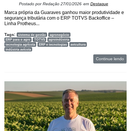
Postado por
Redação
27/01/2026
em
Destaque
Marca própria da Guaraves ganhou maior produtividade e
segurança tributária com o ERP TOTVS Backoffice –
Linha Protheus...
Tags:
sistema de gestão
agronegócio
ERP para o agro
TOTVS
agroindústria
tecnologia agrícola
ERP e tecnologias
avicultura
indústria avícola
Continue lendo