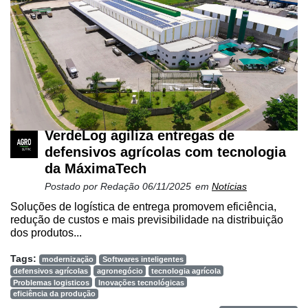
VerdeLog agiliza entregas de
defensivos agrícolas com tecnologia
da MáximaTech
Postado por
Redação
06/11/2025
em
Notícias
Soluções de logística de entrega promovem eficiência,
redução de custos e mais previsibilidade na distribuição
dos produtos...
Tags:
modernização
Softwares inteligentes
defensivos agrícolas
agronegócio
tecnologia agrícola
Problemas logisticos
Inovações tecnológicas
eficiência da produção