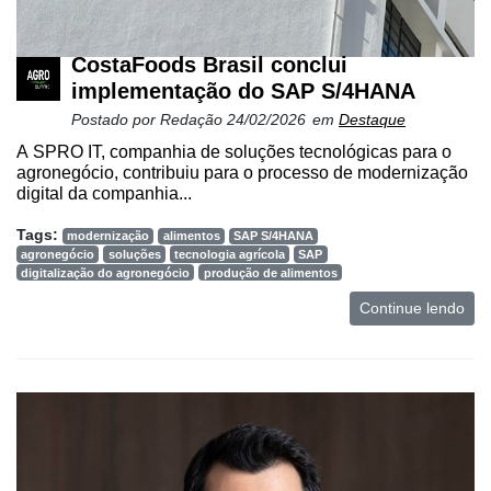
CostaFoods Brasil conclui
implementação do SAP S/4HANA
Postado por
Redação
24/02/2026
em
Destaque
A SPRO IT, companhia de soluções tecnológicas para o
agronegócio, contribuiu para o processo de modernização
digital da companhia...
Tags:
modernização
alimentos
SAP S/4HANA
agronegócio
soluções
tecnologia agrícola
SAP
digitalização do agronegócio
produção de alimentos
Continue lendo