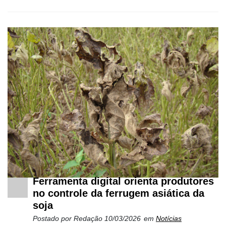
Netrin
Néctar
Tecprime
Agro
Lean
Way
Consulting
Manager
ONE
CHB
Ferramenta digital orienta produtores
no controle da ferrugem asiática da
soja
Postado por
Redação
10/03/2026
em
Notícias