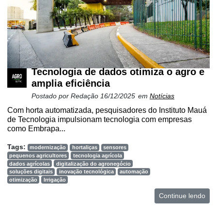
Tecnologia de dados otimiza o agro e
amplia eficiência
Postado por
Redação
16/12/2025
em
Notícias
Com horta automatizada, pesquisadores do Instituto Mauá
de Tecnologia impulsionam tecnologia com empresas
como Embrapa...
Tags:
modernização
hortaliças
sensores
pequenos agricultores
tecnologia agrícola
dados agrícolas
digitalização do agronegócio
soluções digitais
inovação tecnológica
automação
otimização
Irrigação
Continue lendo