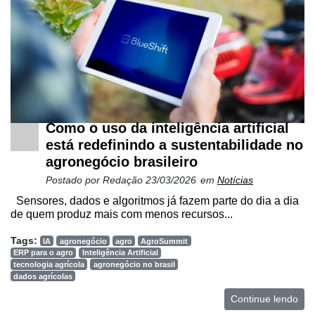
e
Análise
E-
Commerce
Informatização
da
Agricultura
Como o uso da inteligência artificial
Vertical
está redefinindo a sustentabilidade no
agronegócio brasileiro
Software
Empresarial
Postado por
Redação
23/03/2026
em
Notícias
Sensores, dados e algoritmos já fazem parte do dia a dia
Tecnologia
de quem produz mais com menos recursos...
para
Recursos
Tags:
IA
agronegócio
agro
AgroSummit
Hídricos
ERP para o agro
Inteligência Artificial
tecnologia agrícola
agronegócio no brasil
Membros
dados agrícolas
Continue lendo
Liberali