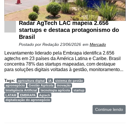
Radar AgTech LAC mapeia 2.656
startups e destaca protagonismo do
Brasil
Postado por
Redação
23/06/2026
em
Mercado
Levantamento liderado pela Embrapa identifica 2.656
agtechs em 23 países da América Latina e Caribe. Brasil
concentra 78% das startups mapeadas, com destaque
para soluções digitais voltadas à gestão, monitoramento...
Tags:
agricultura digital
IA
sistema de gestão
agronegócio
Gestão Agrícola
inovação
Inteligência Artificial
tecnologia agrícola
startup
LATAM
EMBRAPA
Agtech
digitalização do agronegócio
Continue lendo