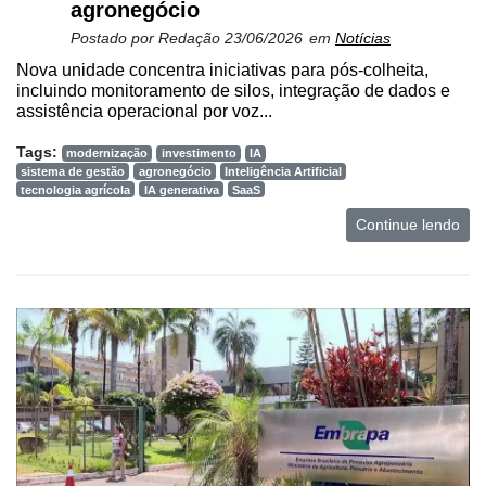
agronegócio
Postado por
Redação
23/06/2026
em
Notícias
Nova unidade concentra iniciativas para pós-colheita,
incluindo monitoramento de silos, integração de dados e
assistência operacional por voz...
Tags:
modernização
investimento
IA
sistema de gestão
agronegócio
Inteligência Artificial
tecnologia agrícola
IA generativa
SaaS
Continue lendo