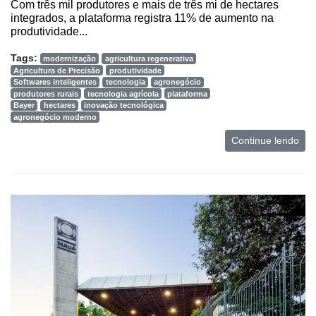
Com três mil produtores e mais de três mi de hectares
integrados, a plataforma registra 11% de aumento na
produtividade...
Tags:
modernização
agricultura regenerativa
Agricultura de Precisão
produtividade
Softwares inteligentes
tecnologia
agronegócio
produtores rurais
tecnologia agrícola
plataforma
Bayer
hectares
inovação tecnológica
agronegócio moderno
Continue lendo