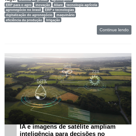
ERP para o agro
inovação
Aliare
tecnologia agrícola
agronegócio no brasil
ERP e tecnologias
digitalização do agronegócio
maquinário
eficiência da produção
Irrigação
Continue lendo
Cadastre-
se
Minha
conta
Notícias
IA e imagens de satélite ampliam
inteligência para decisões no
Destaque