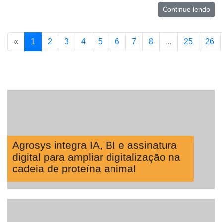
Continue lendo
«
1
2
3
4
5
6
7
8
...
25
26
Agrosys integra IA, BI e assinatura
digital para ampliar digitalização na
cadeia de proteína animal