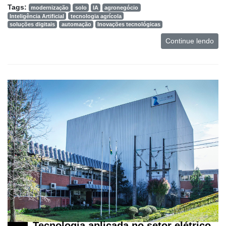
Tags:
modernização
solo
IA
agronegócio
Inteligência Artificial
tecnologia agrícola
soluções digitais
automação
Inovações tecnológicas
Continue lendo
Tecnologia aplicada no setor elétrico