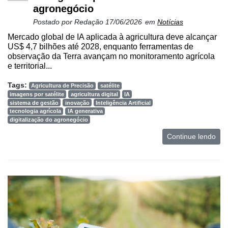
agronegócio
Mercado
Postado por
Redação
17/06/2026
em
Notícias
Troca
Mercado global de IA aplicada à agricultura deve alcançar
US$ 4,7 bilhões até 2028, enquanto ferramentas de
de
observação da Terra avançam no monitoramento agrícola
Cadeira
e territorial...
Artigos
Tags:
Agricultura de Precisão
satélite
imagens por satélite
agricultura digital
IA
Agenda
sistema de gestão
inovação
Inteligência Artificial
tecnologia agrícola
IA generativa
Agricultura
digitalização do agronegócio
de
Continue lendo
Precisão
Automação
e
Robótica
Conectividade
Dados