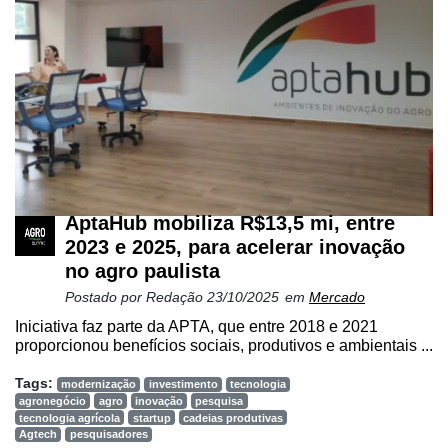
AptaHub mobiliza R$13,5 mi, entre
2023 e 2025, para acelerar inovação
no agro paulista
Postado por
Redação
23/10/2025
em
Mercado
Iniciativa faz parte da APTA, que entre 2018 e 2021
proporcionou benefícios sociais, produtivos e ambientais ...
Tags:
modernização
investimento
tecnologia
agronegócio
agro
inovação
pesquisa
tecnologia agrícola
startup
cadeias produtivas
Agtech
pesquisadores