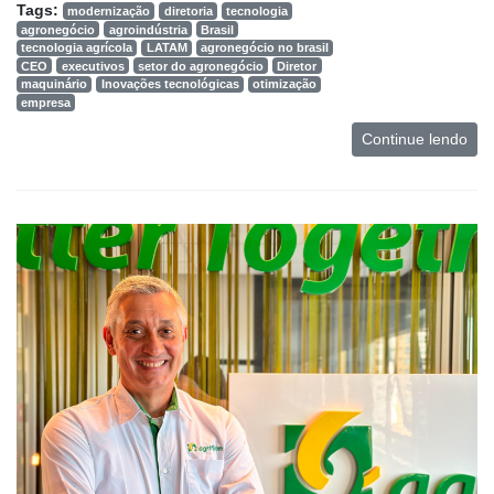
Tags:
modernização
diretoria
tecnologia
agronegócio
agroindústria
Brasil
tecnologia agrícola
LATAM
agronegócio no brasil
CEO
executivos
setor do agronegócio
Diretor
maquinário
Inovações tecnológicas
otimização
empresa
Continue lendo