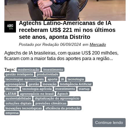
Agtechs Latino-Americanas de IA
receberam US$ 221 mi nos últimos
sete anos, aponta Distrito
Postado por
Redação
06/09/2024
em
Mercado
Agtechs de IA brasileiras, com quase US$ 200 milhões,
ficaram com a maior fatia dos aportes para a região...
Tags:
modernização
investimento
gestão inteligente
produtividade
tecnologias sustentáveis
aporte
IA
tecnologia
agronegócio
gestão
inovação
Inteligência Artificial
Mercado
tecnologia agrícola
investimento
startup
LATAM
agronegócio no brasil
Agtech
sustentabilidade
digitalização do agronegócio
soluções digitais
previsões climáticas
Inovações tecnológicas
eficiência da produção
empresa
Continue lendo