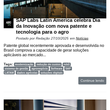
SAP Labs Latin America celebra Dia
da Inovação com nova patente e
tecnologia para o agro
Postado por
Redação
27/10/2025
em
Notícias
Patente global recentemente aprovada e desenvolvida no
Brasil comprova a capacidade de gerar soluções
aplicáveis ao mercado...
Tags:
modernização
redução de custos
robô
sistema de gestão
agronegócio
Software
SAP
LATAM
dados agrícolas
soluções digitais
Continue lendo
Cadastre-
se