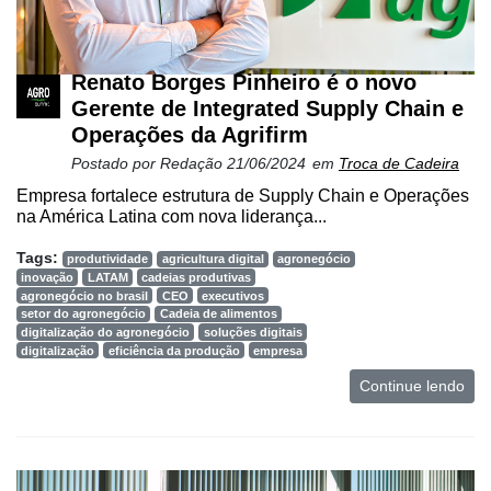
Renato Borges Pinheiro é o novo
Gerente de Integrated Supply Chain e
Operações da Agrifirm
Postado por
Redação
21/06/2024
em
Troca de Cadeira
Empresa fortalece estrutura de Supply Chain e Operações
na América Latina com nova liderança...
Tags:
produtividade
agricultura digital
agronegócio
inovação
LATAM
cadeias produtivas
agronegócio no brasil
CEO
executivos
setor do agronegócio
Cadeia de alimentos
digitalização do agronegócio
soluções digitais
digitalização
eficiência da produção
empresa
Continue lendo