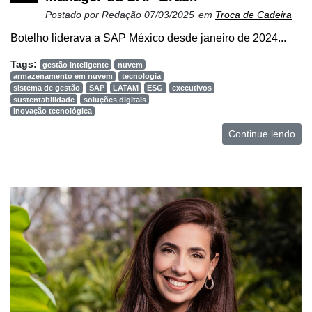
Postado por
Redação
07/03/2025
em
Troca de Cadeira
CHB
Botelho liderava a SAP México desde janeiro de 2024...
Tags:
gestão inteligente
nuvem
armazenamento em nuvem
tecnologia
sistema de gestão
SAP
LATAM
ESG
executivos
sustentabilidade
soluções digitais
inovação tecnológica
Continue lendo