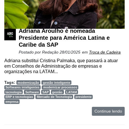
Adriana Aroulho é nomeada
Presidente para América Latina e
Caribe da SAP
Postado por
Redação
28/01/2025
em
Troca de Cadeira
Adriana substitui Cristina Palmaka, que passará a atuar
em Conselhos de Administração de empresas e
organizações na LATAM...
Tags:
modernização
gestão inteligente
Softwares inteligentes
modernizar processos
tecnologia
Software
SAP
gestão
LATAM
ERP e tecnologias
Mercado de Tecnologia
presidente
empresa
Continue lendo