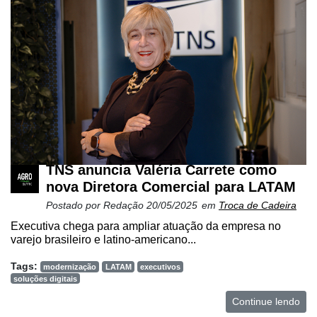
Minha
conta
Notícias
Destaque
Mercado
TNS anuncia Valéria Carrete como
Troca
nova Diretora Comercial para LATAM
de
Postado por
Redação
20/05/2025
em
Troca de Cadeira
Cadeira
Executiva chega para ampliar atuação da empresa no
Artigos
varejo brasileiro e latino-americano...
Agenda
Tags:
modernização
LATAM
executivos
soluções digitais
Agricultura
Continue lendo
de