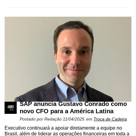
Precisão
Automação
e
Robótica
Conectividade
Dados
e
Análise
E-
Commerce
Informatização
da
SAP anuncia Gustavo Conrado como
Agricultura
novo CFO para a América Latina
Vertical
Postado por
Redação
11/04/2025
em
Troca de Cadeira
Software
Executivo continuará a apoiar diretamente a equipe no
Empresarial
Brasil, além de liderar as operações financeiras em toda a