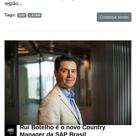
região...
Tecnologia
para
Tags:
SAP
LATAM
Continue lendo
Recursos
Hídricos
Membros
Liberali
Netrin
Néctar
Tecprime
Agro
Lean
Way
Consulting
Rui Botelho é o novo Country
Manager
Manager da SAP Brasil
ONE