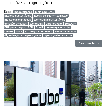
sustentáveis no agronegócio...
Tags:
modernização
meio ambiente
práticas sustentáveis
Escala de Sustentabilidade
mudanças climáticas
tecnologias sustentáveis
emissão de gases
tecnologia
agronegócio
Software
ERP para o agro
SAP
Brasil
tecnologia agrícola
LATAM
ESG
agronegócio no brasil
sustentabilidade
digitalização do agronegócio
agronegócio moderno
Continue lendo