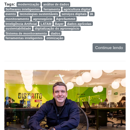
Tags:
modernização
análise de dados
Softwares inteligentes
ferramenta
agricultura digital
evento
tecnologias sustentáveis
serviços digitais
IA
monitoramento
agronegócio
AgroSummit
Inteligência Artificial
LATAM
Bayer
dados agrícolas
sustentabilidade
digitalização do agronegócio
Sistema de monitoramento
dados
ferramentas inteligentes
otimização
Continue lendo