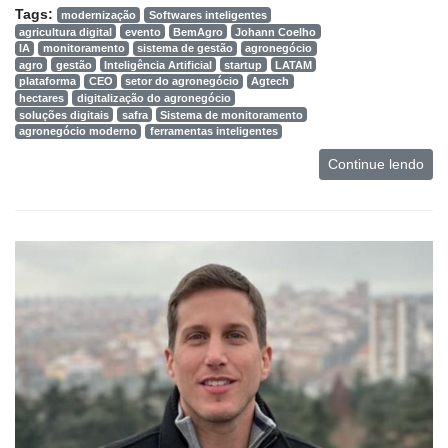
Tags:
modernização
Softwares inteligentes
agricultura digital
evento
BemAgro
Johann Coelho
IA
monitoramento
sistema de gestão
agronegócio
agro
gestão
Inteligência Artificial
startup
LATAM
plataforma
CEO
setor do agronegócio
Agtech
hectares
digitalização do agronegócio
soluções digitais
safra
Sistema de monitoramento
agronegócio moderno
ferramentas inteligentes
Continue lendo