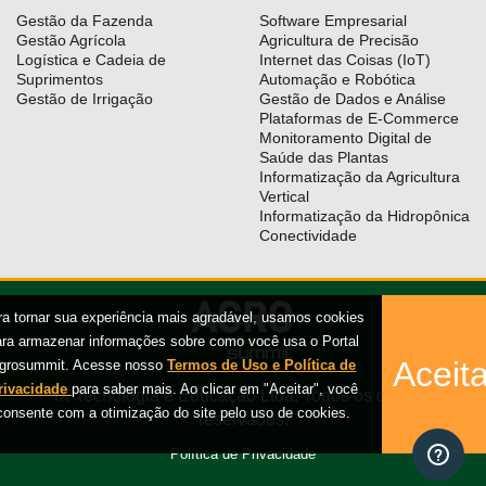
Gestão da Fazenda
Software Empresarial
Gestão Agrícola
Agricultura de Precisão
Logística e Cadeia de
Internet das Coisas (IoT)
Suprimentos
Automação e Robótica
Gestão de Irrigação
Gestão de Dados e Análise
Plataformas de E-Commerce
Monitoramento Digital de
Saúde das Plantas
Informatização da Agricultura
Vertical
Informatização da Hidropônica
Conectividade
ra tornar sua experiência mais agradável, usamos cookies
ara armazenar informações sobre como você usa o Portal
Aceita
grosummit. Acesse nosso
Termos de Uso e Política de
rivacidade
para saber mais. Ao clicar em "Aceitar", você
iX Tecnologia e Educação Ltda. Todos os direitos
consente com a otimização do site pelo uso de cookies.
reservados.
Política de Privacidade