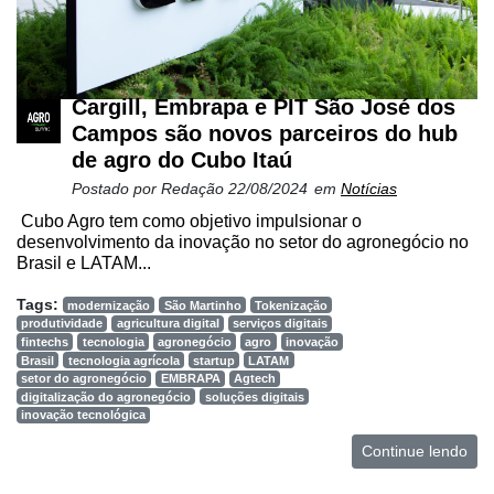
Cargill, Embrapa e PIT São José dos
Campos são novos parceiros do hub
de agro do Cubo Itaú
Postado por
Redação
22/08/2024
em
Notícias
Cubo Agro tem como objetivo impulsionar o
desenvolvimento da inovação no setor do agronegócio no
Brasil e LATAM...
Tags:
modernização
São Martinho
Tokenização
produtividade
agricultura digital
serviços digitais
fintechs
tecnologia
agronegócio
agro
inovação
Brasil
tecnologia agrícola
startup
LATAM
setor do agronegócio
EMBRAPA
Agtech
digitalização do agronegócio
soluções digitais
inovação tecnológica
Continue lendo