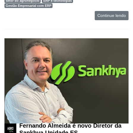
Software
setor do agronegócio
ERP e tecnologias
Gestão Empresarial com ERP
Empresarial
Continue lendo
Tecnologia
para
Recursos
Hídricos
Membros
Liberali
Netrin
Néctar
Tecprime
Agro
Lean
Way
Fernando Almeida é novo Diretor da
Consulting
Sankhya Unidade ES