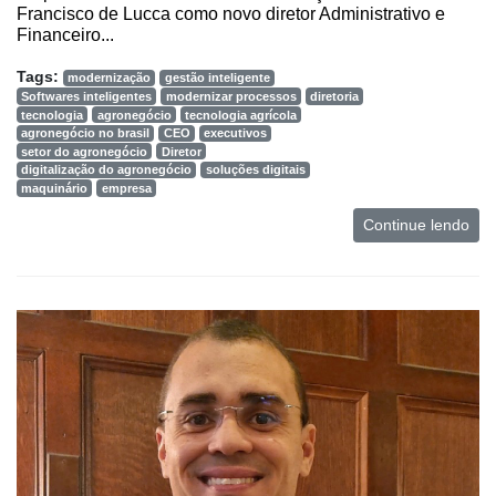
Francisco de Lucca como novo diretor Administrativo e
Financeiro...
Tags:
modernização
gestão inteligente
Softwares inteligentes
modernizar processos
diretoria
tecnologia
agronegócio
tecnologia agrícola
agronegócio no brasil
CEO
executivos
setor do agronegócio
Diretor
digitalização do agronegócio
soluções digitais
maquinário
empresa
Continue lendo