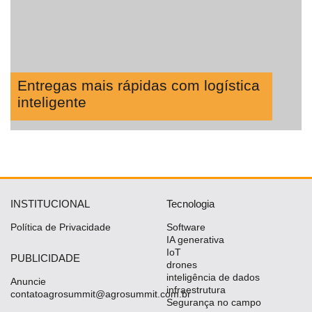
Entregas mais rápidas com logística
inteligente
INSTITUCIONAL
Tecnologia
Política de Privacidade
Software
IA generativa
IoT
PUBLICIDADE
drones
inteligência de dados
Anuncie
infraestrutura
contatoagrosummit@agrosummit.com.br
Segurança no campo