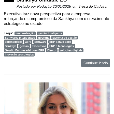
Manager
Postado por
Redação
20/01/2025
em
Troca de Cadeira
ONE
Executivo traz nova perspectiva para a empresa,
CHB
reforçando o compromisso da Sankhya com o crescimento
estratégico no estado...
Tags:
modernização
gestão inteligente
Softwares inteligentes
diretoria
sistema de gestão
agronegócio
agro
Software
ERP para o agro
Sankhya
gestão
executivos
ERP e tecnologias
Gestão Empresarial com ERP
Diretor
soluções digitais
inovação tecnológica
Continue lendo