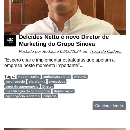
Delcides Netto é novo Diretor de
Marketing do Grupo Sinova
Postado por
Redação
03/06/2024
em
Troca de Cadeira
"Espero criar e implementar estratégias que apoiam a
empresa neste momento importante"...
Tags:
modernização
agricultura digital
diretoria
agronegócio
plataforma
executivos
setor do agronegócio
Diretor
digitalização do agronegócio
digitalização
agronegócio moderno
empresa
Continue lendo