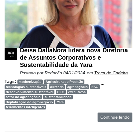
Deise DallaNora lidera nova Diretoria
de Assuntos Corporativos e
Sustentabilidade da Yara
Postado por
Redação
04/11/2024
em
Troca de Cadeira
Tags:
modernização
Agricultura de Precisão
...
tecnologias sustentáveis
diretoria
agronegócio
ESG
desenvolvimento sustentável
CEO
executivos
setor do agronegócio
sustentabilidade
digitalização do agronegócio
Yara
ferramentas inteligentes
Continue lendo