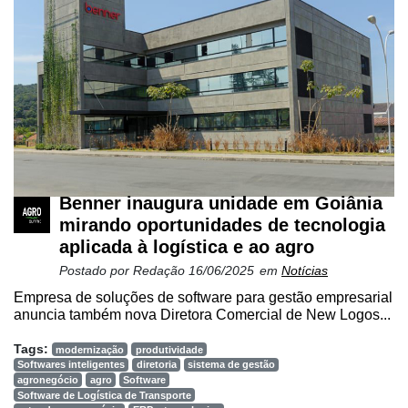
Agricultura
de
Precisão
Automação
e
Robótica
Conectividade
Dados
Benner inaugura unidade em Goiânia
e
mirando oportunidades de tecnologia
Análise
aplicada à logística e ao agro
E-
Postado por
Redação
16/06/2025
em
Notícias
Commerce
Empresa de soluções de software para gestão empresarial
anuncia também nova Diretora Comercial de New Logos...
Informatização
da
Tags:
modernização
produtividade
Agricultura
Softwares inteligentes
diretoria
sistema de gestão
Vertical
agronegócio
agro
Software
Software de Logística de Transporte