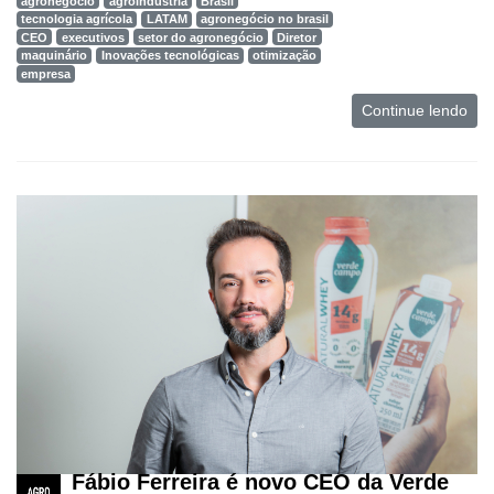
agronegócio
agroindústria
Brasil
tecnologia agrícola
LATAM
agronegócio no brasil
CEO
executivos
setor do agronegócio
Diretor
maquinário
Inovações tecnológicas
otimização
empresa
Continue lendo
Fábio Ferreira é novo CEO da Verde