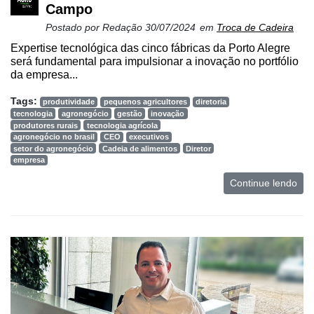
Campo
Postado por
Redação
30/07/2024
em
Troca de Cadeira
Expertise tecnológica das cinco fábricas da Porto Alegre
será fundamental para impulsionar a inovação no portfólio
da empresa...
Tags:
produtividade
pequenos agricultores
diretoria
tecnologia
agronegócio
gestão
inovação
produtores rurais
tecnologia agrícola
agronegócio no brasil
CEO
executivos
setor do agronegócio
Cadeia de alimentos
Diretor
empresa
Continue lendo