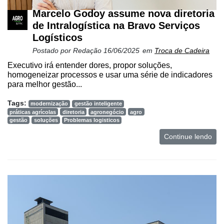
se
Marcelo Godoy assume nova diretoria
de Intralogística na Bravo Serviços
Logísticos
Minha
conta
Postado por
Redação
16/06/2025
em
Troca de Cadeira
Executivo irá entender dores, propor soluções,
homogeneizar processos e usar uma série de indicadores
para melhor gestão...
Notícias
Tags:
modernização
gestão inteligente
Destaque
práticas agrícolas
diretoria
agronegócio
agro
gestão
soluções
Problemas logisticos
Mercado
Continue lendo
Troca
de
Cadeira
Artigos
Agenda