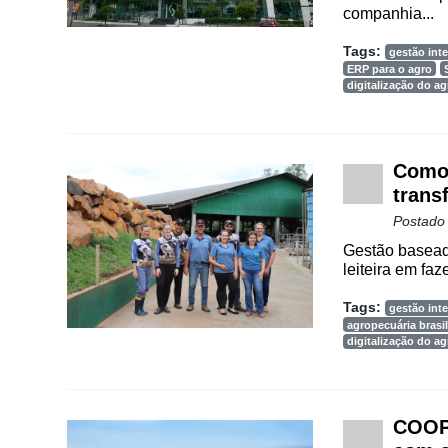
companhia...
Cadastre-
Tags:
gestão inte
se
ERP para o agro
digitalização do a
Minha
conta
Como 
trans
Postado
Notícias
Gestão baseada
Destaque
leiteira em faz
Mercado
Tags:
gestão inte
agropecuária brasil
Troca
digitalização do a
de
Cadeira
Artigos
COOPA