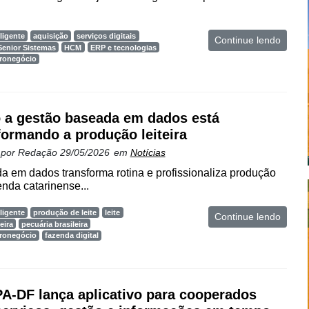
ligente
aquisição
serviços digitais
Continue lendo
Senior Sistemas
HCM
ERP e tecnologias
gronegócio
a gestão baseada em dados está
formando a produção leiteira
 por
Redação
29/05/2026
em
Notícias
 em dados transforma rotina e profissionaliza produção
enda catarinense...
ligente
produção de leite
leite
Continue lendo
eira
pecuária brasileira
gronegócio
fazenda digital
-DF lança aplicativo para cooperados