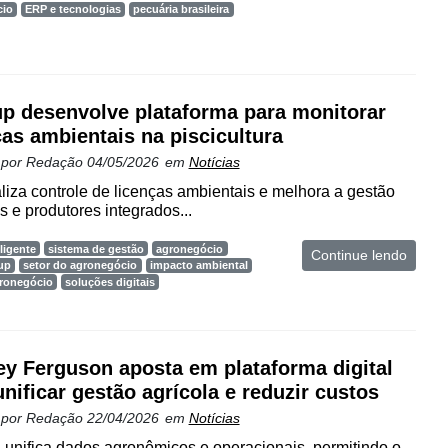
cio
ERP e tecnologias
pecuária brasileira
up desenvolve plataforma para monitorar
ças ambientais na piscicultura
 por
Redação
04/05/2026
em
Notícias
liza controle de licenças ambientais e melhora a gestão
s e produtores integrados...
ligente
sistema de gestão
agronegócio
Continue lendo
tup
setor do agronegócio
impacto ambiental
gronegócio
soluções digitais
y Ferguson aposta em plataforma digital
unificar gestão agrícola e reduzir custos
 por
Redação
22/04/2026
em
Notícias
ifica dados agronômicos e operacionais, permitindo o