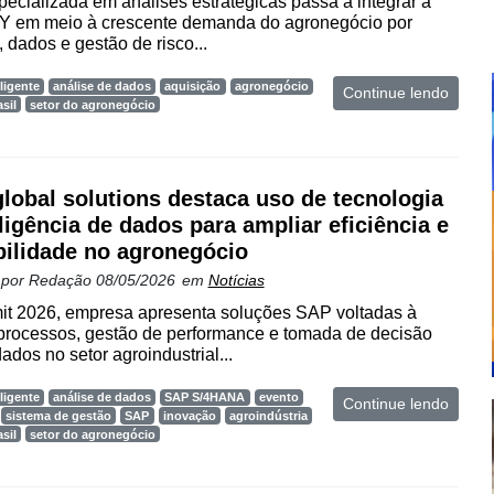
pecializada em análises estratégicas passa a integrar a
Y em meio à crescente demanda do agronegócio por
, dados e gestão de risco...
ligente
análise de dados
aquisição
agronegócio
Continue lendo
sil
setor do agronegócio
lobal solutions destaca uso de tecnologia
eligência de dados para ampliar eficiência e
bilidade no agronegócio
 por
Redação
08/05/2026
em
Notícias
t 2026, empresa apresenta soluções SAP voltadas à
processos, gestão de performance e tomada de decisão
ados no setor agroindustrial...
ligente
análise de dados
SAP S/4HANA
evento
Continue lendo
sistema de gestão
SAP
inovação
agroindústria
sil
setor do agronegócio