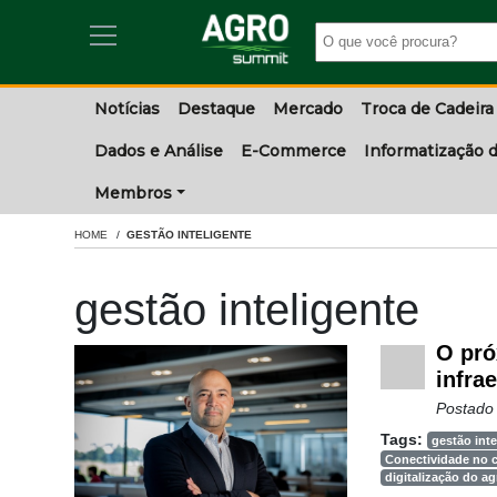
Notícias
Destaque
Mercado
Troca de Cadeira
Dados e Análise
E-Commerce
Informatização d
Membros
HOME
GESTÃO INTELIGENTE
gestão inteligente
O pró
infrae
Postado
Tags:
gestão inte
Conectividade no
digitalização do a