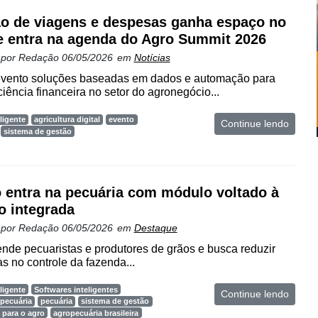
o de viagens e despesas ganha espaço no
e entra na agenda do Agro Summit 2026
 por
Redação
06/05/2026
em
Notícias
 evento soluções baseadas em dados e automação para
iência financeira no setor do agronegócio...
ligente
agricultura digital
evento
Continue lendo
sistema de gestão
 entra na pecuária com módulo voltado à
o integrada
 por
Redação
06/05/2026
em
Destaque
nde pecuaristas e produtores de grãos e busca reduzir
s no controle da fazenda...
ligente
Softwares inteligentes
Continue lendo
pecuária
pecuária
sistema de gestão
 para o agro
agropecuária brasileira