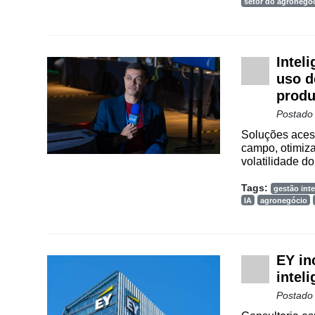
setor do agronegó
Vertical
Software
Empresarial
Intel
uso d
Tecnologia
para
produ
Recursos
Postado
Hídricos
Soluções aces
campo, otimiza
Membros
volatilidade do
Liberali
Tags:
gestão inte
IA
agronegócio
Netrin
Néctar
Tecprime
EY in
Agro
intel
Postado
Lean