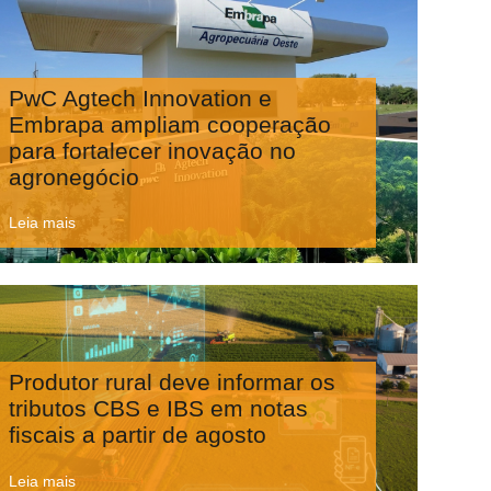
PwC Agtech Innovation e
Embrapa ampliam cooperação
para fortalecer inovação no
agronegócio
Leia mais
Produtor rural deve informar os
tributos CBS e IBS em notas
fiscais a partir de agosto
Leia mais