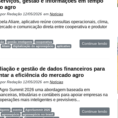
erviços, gestão e informações em tempo
no agro
 por
Redação
12/05/2026
em
Notícias
ela Aliare, aplicativo reúne consultas operacionais, clima,
rcado e comunicação direta entre cooperativa e produtor
ção
gestão inteligente
cooperativa
Continue lendo
Aliare
digitalização do agronegócio
aplicativo
liação e gestão de dados financeiros para
tar a eficiência do mercado agro
 por
Redação
12/05/2026
em
Notícias
 Agro Summit 2026 uma abordagem baseada em
anceiras, tributárias e contábeis para apoiar empresas na
operações mais inteligentes e previsíveis...
ligente
evento
AgroSummit 2026
Continue lendo
agronegócio
agronegócio no brasil