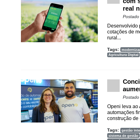
com s
Agenda
real 
Agricultura
Postado
de
Desenvolvido p
Precisão
cotações de me
rural...
Automação
e
Tags:
moderniza
Robótica
Agricultura Digital
Conectividade
Dados
Conci
e
aumen
Análise
Postado
E-
Openi leva ao
Commerce
automações fin
construção de 
Informatização
da
Tags:
gestão inte
sistema de gestão
Agricultura