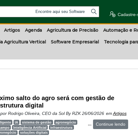
Encontre aqui seu Software
Cadastre-
Artigos
Agenda
Agricultura de Precisão
Automação e R
a Agricultura Vertical
Software Empresarial
Tecnologia par
ximo salto do agro será com gestão de
strutura digital
 por
Rodrigo Oliveira, CEO da Sol By RZK
26/06/2026
em
Artigos
ligente
IA
sistema de gestão
agronegócio
...
Continue lendo
 campo
Inteligência Artificial
infraestrutura
gronegócio
soluções digitais