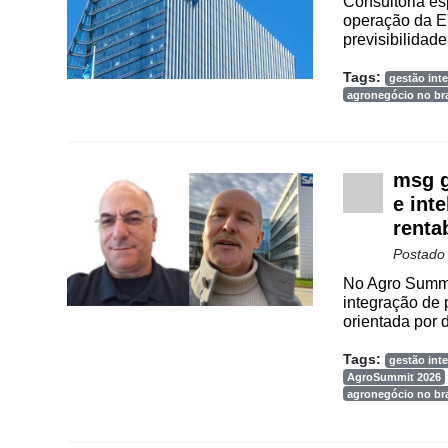
Way
Consultoria es
operação da E
Consulting
previsibilidade
Manager
Tags:
gestão inte
ONE
agronegócio no bra
CHB
msg g
e int
renta
Postado
No Agro Summi
integração de 
orientada por d
Tags:
gestão inte
AgroSummit 2026
agronegócio no bra