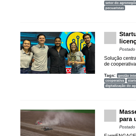
setor do agronegó
pecuaristas
Start
licen
Postado
Solução centra
de cooperativa
Tags:
gestão inte
cooperativa
star
digitalização do a
Masse
para 
Postado
FarmENGAGE un