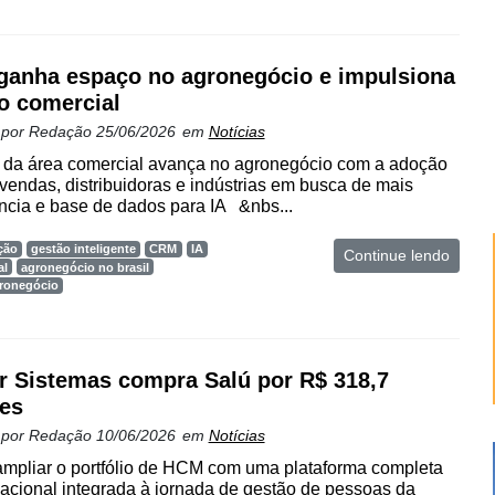
anha espaço no agronegócio e impulsiona
o comercial
 por
Redação
25/06/2026
em
Notícias
o da área comercial avança no agronegócio com a adoção
endas, distribuidoras e indústrias em busca de mais
iência e base de dados para IA &nbs...
ção
gestão inteligente
CRM
IA
Continue lendo
al
agronegócio no brasil
gronegócio
r Sistemas compra Salú por R$ 318,7
es
 por
Redação
10/06/2026
em
Notícias
ampliar o portfólio de HCM com uma plataforma completa
cional integrada à jornada de gestão de pessoas da