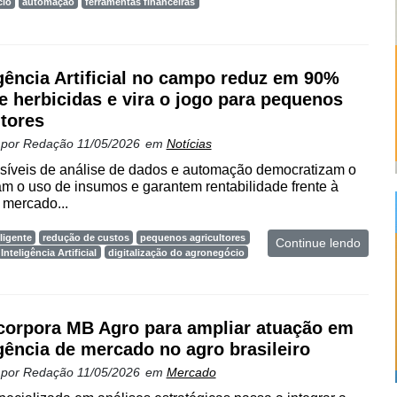
cio
automação
ferramentas financeiras
igência Artificial no campo reduz em 90%
e herbicidas e vira o jogo para pequenos
tores
 por
Redação
11/05/2026
em
Notícias
síveis de análise de dados e automação democratizam o
m o uso de insumos e garantem rentabilidade frente à
 mercado...
ligente
redução de custos
pequenos agricultores
Continue lendo
Inteligência Artificial
digitalização do agronegócio
corpora MB Agro para ampliar atuação em
igência de mercado no agro brasileiro
 por
Redação
11/05/2026
em
Mercado