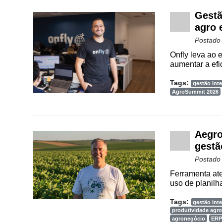
Gestã
agro 
Postado
Onfly leva ao
aumentar a efic
Tags:
gestão inte
AgroSummit 2026
Aegro
gestã
Postado
Ferramenta ate
uso de planilha
Tags:
gestão inte
produtividade agro
agronegócio
ERP