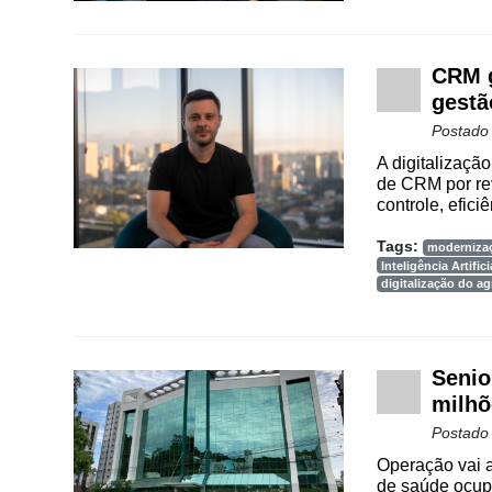
CRM g
gestã
Postado
A digitalizaçã
de CRM por rev
controle, efic
Tags:
moderniza
Inteligência Artifici
digitalização do a
Senio
milhõ
Postado
Operação vai 
de saúde ocupa