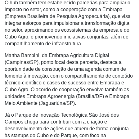
O hub também tem estabelecido parcerias para ampliar o
impacto no setor, como a cooperação com a Embrapa
Automação
(Empresa Brasileira de Pesquisa Agropecuária), que visa
e
integrar esforços para impulsionar a transformação digital
Robótica
no setor, aproximando os ecossistemas da empresa e do
Conectividade
Cubo Agro, e promovendo iniciativas conjuntas, além de
compartilhamento de infraestrutura.
Dados
e
Martha Bambini, da Embrapa Agricultura Digital
Análise
(Campinas/SP), ponto focal desta parceria, destaca a
oportunidade de construção de uma agenda comum de
E-
fomento à inovação, com o compartilhamento de conteúdo
Commerce
técnico-científico e cases de sucesso entre Embrapa e
Cubo Agro. O acordo de cooperação envolve também as
Informatização
unidades Embrapa Agroenergia (Brasília/DF) e Embrapa
da
Meio Ambiente (Jaguariúna/SP).
Agricultura
Vertical
Já o Parque de Inovação Tecnológica São José dos
Campos chega para contribuir com a criação e
Software
desenvolvimento de ações que atuem de forma conjunta
Empresarial
às startups do Cubo e do Parque, com foco na