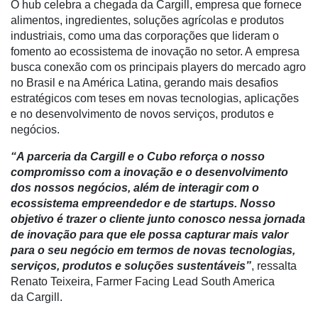
O hub celebra a chegada da Cargill, empresa que fornece
Minha
alimentos, ingredientes, soluções agrícolas e produtos
conta
industriais, como uma das corporações que lideram o
fomento ao ecossistema de inovação no setor. A empresa
busca conexão com os principais players do mercado agro
no Brasil e na América Latina, gerando mais desafios
Notícias
estratégicos com teses em novas tecnologias, aplicações
e no desenvolvimento de novos serviços, produtos e
Destaque
negócios.
Mercado
“A parceria da Cargill e o Cubo reforça o nosso
compromisso com a inovação e o desenvolvimento
Troca
dos nossos negócios, além de interagir com o
de
ecossistema empreendedor e de startups. Nosso
Cadeira
objetivo é trazer o cliente junto conosco nessa jornada
Artigos
de inovação para que ele possa capturar mais valor
para o seu negócio em termos de novas tecnologias,
Agenda
serviços, produtos e soluções sustentáveis”
, ressalta
Renato Teixeira, Farmer Facing Lead South America
Agricultura
da Cargill.
de
Precisão