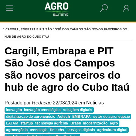
HOME
CARGILL, EMBRAPA E PIT SÃO JOSÉ DOS CAMPOS SÃO NOVOS PARCEIROS DO
HUB DE AGRO DO CUBO ITAÚ
Cargill, Embrapa e PIT
São José dos Campos
são novos parceiros do
hub de agro do Cubo Itaú
Postado por
Redação
22/08/2024
em
Notícias
inovação
inovação tecnológica
soluções digitais
digitalização do agronegócio
Agtech
EMBRAPA
setor do agronegócio
LATAM
startup
tecnologia agrícola
Brasil
modernização
agro
agronegócio
tecnologia
fintechs
serviços digitais
agricultura digital