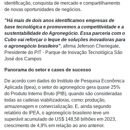
identificação, conquista de mercado e compartilhamento
Tecnologia
de novas oportunidades de negócios.
para
Recursos
"Há mais de dois anos identificamos empresas de
Hídricos
base tecnológica e promovemos a competitividade e a
sustentabilidade do Agronegócio. Essa parceria com o
Membros
Cubo vai reforçar o leque de soluções inovadoras para
Liberali
o agronegócio brasileiro"
, afirma Jeferson Cheriegate,
Presidente do PIT - Parque de Inovação Tecnológica São
Netrin
José dos Campos
Néctar
Panorama do setor e cases de sucesso
Tecprime
De acordo com dados do Instituto de Pesquisa Econômica
Agro
Aplicada (Ipea), o setor do agronegócio gera quase 25%
do Produto Interno Bruto (PIB), quando são consideradas
Lean
todas as cadeias viabilizadoras, como: produção,
Way
armazenagem e comercialização. E, ainda segundo
Consulting
relatório do IPEA, o agronegócio brasileiro teve um
superávit acumulado de US$ 148,58 bilhões em 2023,
Manager
crescimento de 4,9% em relação ao ano anterior.
ONE