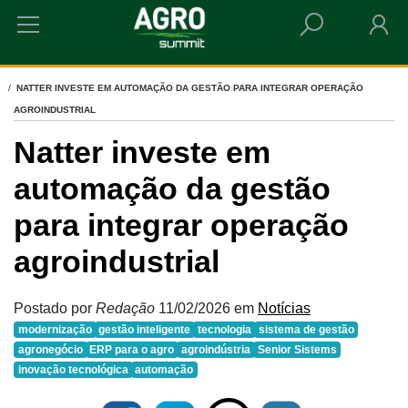
HOME
NATTER INVESTE EM AUTOMAÇÃO DA GESTÃO PARA INTEGRAR OPERAÇÃO
AGROINDUSTRIAL
Natter investe em
automação da gestão
para integrar operação
agroindustrial
Postado por
Redação
11/02/2026
em
Notícias
modernização
gestão inteligente
tecnologia
sistema de gestão
agronegócio
ERP para o agro
agroindústria
Senior Sistems
inovação tecnológica
automação