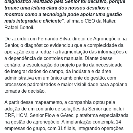
diagnóstico realizado pela Senior foi decisivo, porque
Dados
trouxe uma leitura clara dos nossos desafios e
e
mostrou como a tecnologia pode apoiar uma gestão
Análise
mais integrada e eficiente”
, afirma o CEO da Natter,
E-
Rafael Bortoli.
Commerce
De acordo com Fernando Silva, diretor de Agronegócio na
Informatização
Senior, o diagnóstico evidenciou que a complexidade da
da
operação exigia reduzir a fragmentação das informações e
Agricultura
a dependência de controles manuais. Diante desse
Vertical
cenário, a estruturação do projeto partiu da necessidade
de integrar dados do campo, da indústria e da área
Software
administrativa em um único ambiente de gestão, com
Empresarial
processos padronizados e maior visibilidade para apoiar a
tomada de decisão.
Tecnologia
para
A partir desse mapeamento, a companhia optou pela
Recursos
adoção de um conjunto de soluções da Senior que inclui
Hídricos
ERP, HCM, Senior Flow e GAtec, plataforma especializada
na gestão do agronegócio. A implantação contempla 14
Membros
empresas do grupo, com 31 filiais, integrando operações