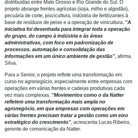
distribuídas entre Mato Grosso e Rio Grande do Sul. O
Liberali
projeto abrange frentes agrícolas (soja, milho e algodão),
Netrin
pecuária de corte, piscicultura, indústria de fertilizantes à
base de resíduos de peixe e a operação de vinicultura.
“A
Néctar
iniciativa foi desenhada para integrar toda a operação
do grupo, do campo à indústria e às áreas
Tecprime
administrativas, com foco em padronização de
Agro
processos, automação e consolidação das
informações em um único ambiente de gestão”
, afirma
Lean
Silva.
Way
Consulting
Para a Senior, o projeto reflete uma transformação em
curso no agronegócio, especialmente entre empresas com
Manager
operações em várias frentes e cadeias produtivas cada
ONE
vez mais complexas.
“Movimentos como o da Natter
CHB
refletem uma transformação mais ampla no
agronegócio, em que empresas com operações em
várias frentes precisam tratar a gestão como um eixo
estratégico do crescimento”
, acrescenta Lucas Ribeiro,
gerente de comunicação da Natter.