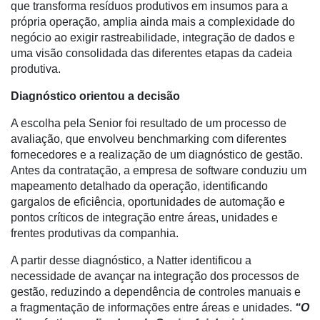
que transforma resíduos produtivos em insumos para a
Destaque
própria operação, amplia ainda mais a complexidade do
negócio ao exigir rastreabilidade, integração de dados e
Mercado
uma visão consolidada das diferentes etapas da cadeia
produtiva.
Troca
de
Diagnóstico orientou a decisão
Cadeira
A escolha pela Senior foi resultado de um processo de
Artigos
avaliação, que envolveu benchmarking com diferentes
fornecedores e a realização de um diagnóstico de gestão.
Agenda
Antes da contratação, a empresa de software conduziu um
Agricultura
mapeamento detalhado da operação, identificando
de
gargalos de eficiência, oportunidades de automação e
Precisão
pontos críticos de integração entre áreas, unidades e
frentes produtivas da companhia.
Automação
e
A partir desse diagnóstico, a Natter identificou a
Robótica
necessidade de avançar na integração dos processos de
gestão, reduzindo a dependência de controles manuais e
Conectividade
a fragmentação de informações entre áreas e unidades.
“O