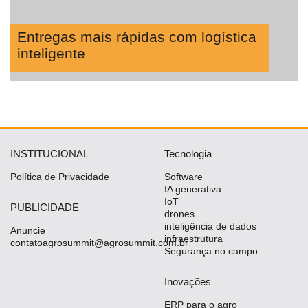
Entregas mais rápidas com logística
inteligente
INSTITUCIONAL
Tecnologia
Política de Privacidade
Software
IA generativa
IoT
PUBLICIDADE
drones
inteligência de dados
Anuncie
infraestrutura
contatoagrosummit@agrosummit.com.br
Segurança no campo
Inovações
ERP para o agro