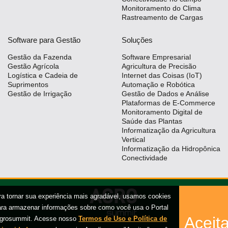
Monitoramento do Clima
Rastreamento de Cargas
Software para Gestão
Soluções
Gestão da Fazenda
Software Empresarial
Gestão Agrícola
Agricultura de Precisão
Logística e Cadeia de
Internet das Coisas (IoT)
Suprimentos
Automação e Robótica
Gestão de Irrigação
Gestão de Dados e Análise
Plataformas de E-Commerce
Monitoramento Digital de
Saúde das Plantas
Informatização da Agricultura
Vertical
Informatização da Hidropônica
Conectividade
ra tornar sua experiência mais agradável, usamos cookies
ara armazenar informações sobre como você usa o Portal
Aceita
grosummit. Acesse nosso
Termos de Uso e Política de