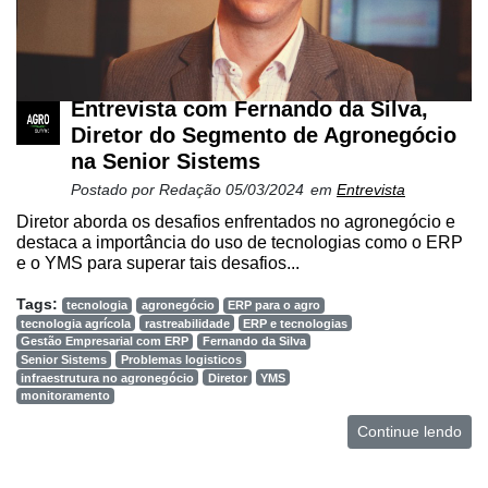
Liberali
Netrin
Néctar
Entrevista com Fernando da Silva,
Tecprime
Diretor do Segmento de Agronegócio
Agro
na Senior Sistems
Postado por
Redação
05/03/2024
em
Entrevista
Lean
Way
Diretor aborda os desafios enfrentados no agronegócio e
Consulting
destaca a importância do uso de tecnologias como o ERP
e o YMS para superar tais desafios...
Manager
Tags:
ONE
tecnologia
agronegócio
ERP para o agro
tecnologia agrícola
rastreabilidade
ERP e tecnologias
Gestão Empresarial com ERP
Fernando da Silva
CHB
Senior Sistems
Problemas logisticos
infraestrutura no agronegócio
Diretor
YMS
monitoramento
Continue lendo