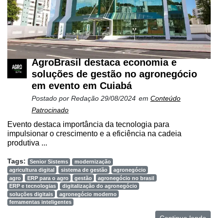
AgroBrasil destaca economia e
soluções de gestão no agronegócio
em evento em Cuiabá
Postado por
Redação
29/08/2024
em
Conteúdo
Patrocinado
Cadastre-
Evento destaca importância da tecnologia para
se
impulsionar o crescimento e a eficiência na cadeia
produtiva ...
Minha
Tags:
Senior Sistems
modernização
conta
agricultura digital
sistema de gestão
agronegócio
agro
ERP para o agro
gestão
agronegócio no brasil
ERP e tecnologias
digitalização do agronegócio
soluções digitais
agronegócio moderno
ferramentas inteligentes
Notícias