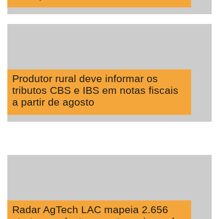
Produtor rural deve informar os
tributos CBS e IBS em notas fiscais
a partir de agosto
Radar AgTech LAC mapeia 2.656