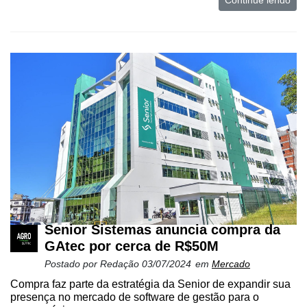
Continue lendo
Destaque
Mercado
Troca
de
Cadeira
Artigos
Agenda
Agricultura
de
Precisão
Automação
Senior Sistemas anuncia compra da
e
GAtec por cerca de R$50M
Robótica
Postado por
Redação
03/07/2024
em
Mercado
Conectividade
Compra faz parte da estratégia da Senior de expandir sua
presença no mercado de software de gestão para o