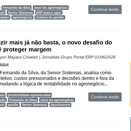
Fernando da Silva
setor do agronegócio
Continue lendo
sil
Senior Sistemas
ERP para o agro
 campo
agronegócio
sistema de gestão
zir mais já não basta, o novo desafio do
é proteger margem
 por
Mayara Crivelari | Jornalista Grupo Portal ERP
01/06/2026
aque
 Fernando da Silva, da Senior Sistemas, analisa como
eletivo, custos pressionados e decisões dentro e fora da
 mudando a lógica de rentabilidade no agronegócio...
ade
produtividade agropecuária
Continue lendo
ução
Fernando da Silva
setor do agronegócio
sil
gestão
Senior Sistemas
AgroSummit