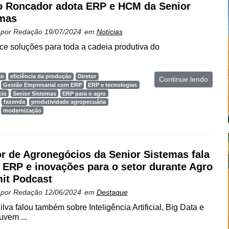
 Roncador adota ERP e HCM da Senior
mas
 por
Redação
19/07/2024
em
Notícias
e soluções para toda a cadeia produtiva do
io
eficiência da produção
Diretor
Continue lendo
Gestão Empresarial com ERP
ERP e tecnologias
cio
Senior Sistemas
ERP para o agro
fazenda
produtividade agropecuária
modernização
or de Agronegócios da Senior Sistemas fala
 ERP e inovações para o setor durante Agro
it Podcast
 por
Redação
12/06/2024
em
Destaque
va falou também sobre Inteligência Artificial, Big Data e
vem ...