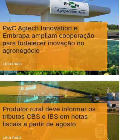
PwC Agtech Innovation e
Embrapa ampliam cooperação
para fortalecer inovação no
agronegócio
Leia mais
Produtor rural deve informar os
tributos CBS e IBS em notas
fiscais a partir de agosto
Leia mais