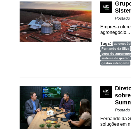
Grupo
Notícias
Siste
Destaque
Postado
Empresa oferec
Mercado
agronegócio...
Troca
Tags:
agronegóc
de
Fernando da Silva
Cadeira
setor do agronegó
sistema de gestão
gestão inteligente
Artigos
Agenda
Agricultura
Diret
de
sobre
Precisão
Summ
Postado
Automação
e
Fernando da Sil
Robótica
soluções em nu