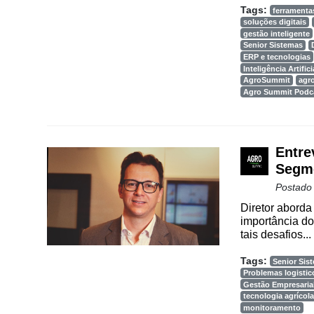
Conectividade
Tags:
ferramentas
soluções digitais
Dados
gestão inteligente
Senior Sistemas
e
ERP e tecnologias
Análise
Inteligência Artifici
AgroSummit
agr
E-
Agro Summit Podc
Commerce
Informatização
da
Entre
Agricultura
Segme
Vertical
Postado
Software
Diretor aborda
importância d
Empresarial
tais desafios...
Tecnologia
Tags:
Senior Sis
para
Problemas logistic
Recursos
Gestão Empresaria
Hídricos
tecnologia agrícola
monitoramento