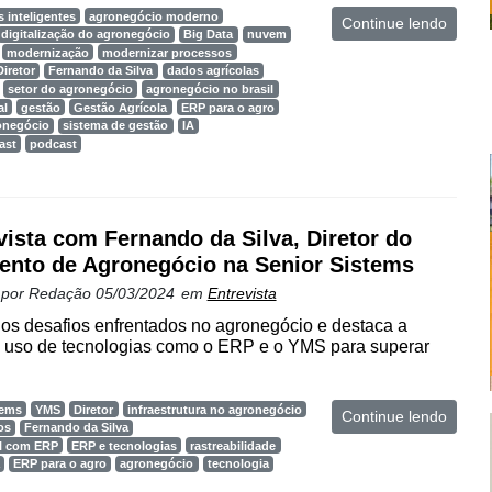
 inteligentes
agronegócio moderno
Continue lendo
digitalização do agronegócio
Big Data
nuvem
modernização
modernizar processos
Diretor
Fernando da Silva
dados agrícolas
setor do agronegócio
agronegócio no brasil
al
gestão
Gestão Agrícola
ERP para o agro
onegócio
sistema de gestão
IA
ast
podcast
vista com Fernando da Silva, Diretor do
nto de Agronegócio na Senior Sistems
 por
Redação
05/03/2024
em
Entrevista
 os desafios enfrentados no agronegócio e destaca a
o uso de tecnologias como o ERP e o YMS para superar
tems
YMS
Diretor
infraestrutura no agronegócio
Continue lendo
os
Fernando da Silva
l com ERP
ERP e tecnologias
rastreabilidade
ERP para o agro
agronegócio
tecnologia