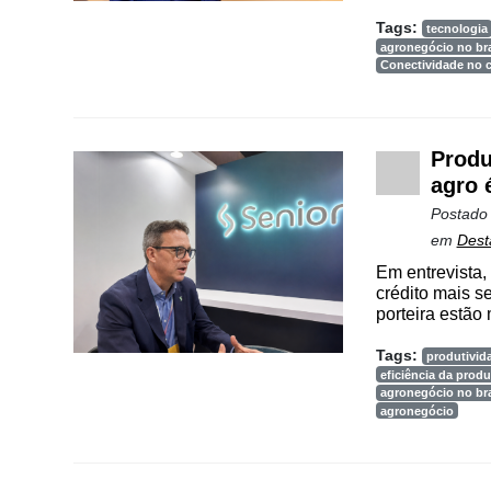
Tags:
tecnologia
agronegócio no bra
Conectividade no
Produ
agro 
Postado
em
Dest
Em entrevista,
crédito mais s
Cadastre-
porteira estão
se
Tags:
produtivid
eficiência da prod
agronegócio no bra
Minha
agronegócio
conta