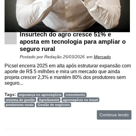
Insurtech do agro cresce 51% e
aposta em tecnologia para ampliar o
seguro rural
Postado por
Redação
25/03/2026
em
Mercado
Picsel encerra 2025 em alta após estruturar expansão com
aporte de R$ 5 milhões e mira um mercado que ainda
projeta crescer 2,3% e mantém 80% dos produtores sem
seguro...
Tags:
segurança no agronegócio
crescimento
sistema de gestão
AgroSummit
agronegócio no brasil
produtores rurais
Gestão de negócios
Continue lendo