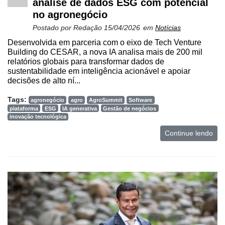
análise de dados ESG com potencial
no agronegócio
Postado por
Redação
15/04/2026
em
Notícias
Desenvolvida em parceria com o eixo de Tech Venture
Building do CESAR, a nova IA analisa mais de 200 mil
relatórios globais para transformar dados de
sustentabilidade em inteligência acionável e apoiar
decisões de alto ní...
Tags:
agronegócio
agro
AgroSummit
Software
plataforma
ESG
IA generativa
Gestão de negócios
inovação tecnológica
Continue lendo