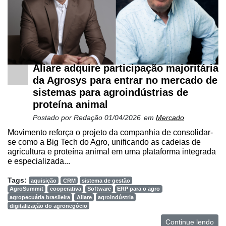
Netrin
Néctar
Tecprime
Agro
Aliare adquire participação majoritária
da Agrosys para entrar no mercado de
Lean
Way
sistemas para agroindústrias de
Consulting
proteína animal
Postado por
Redação
01/04/2026
em
Mercado
Manager
ONE
Movimento reforça o projeto da companhia de consolidar-
se como a Big Tech do Agro, unificando as cadeias de
CHB
agricultura e proteína animal em uma plataforma integrada
e especializada...
Tags:
aquisição
CRM
sistema de gestão
AgroSummit
cooperativa
Software
ERP para o agro
agropecuária brasileira
Aliare
agroindústria
digitalização do agronegócio
Continue lendo