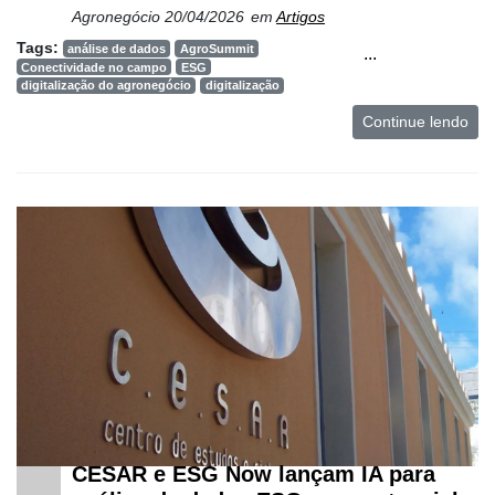
Agronegócio
20/04/2026
em
Artigos
Tags:
análise de dados
AgroSummit
...
Conectividade no campo
ESG
digitalização do agronegócio
digitalização
Continue lendo
CESAR e ESG Now lançam IA para