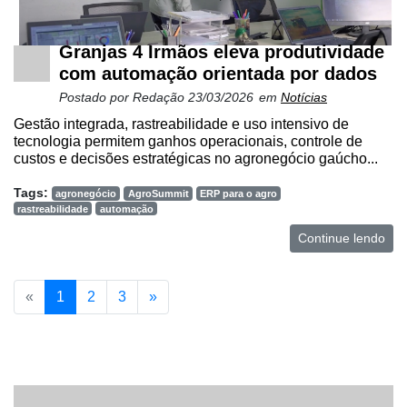
Granjas 4 Irmãos eleva produtividade
com automação orientada por dados
Postado por
Redação
23/03/2026
em
Notícias
Gestão integrada, rastreabilidade e uso intensivo de
tecnologia permitem ganhos operacionais, controle de
custos e decisões estratégicas no agronegócio gaúcho...
Tags:
agronegócio
AgroSummit
ERP para o agro
rastreabilidade
automação
Continue lendo
«
1
2
3
»