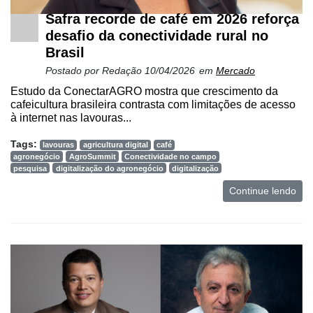
e
Safra recorde de café em 2026 reforça
Análise
desafio da conectividade rural no
E-
Brasil
Commerce
Postado por
Redação
10/04/2026
em
Mercado
Informatização
Estudo da ConectarAGRO mostra que crescimento da
da
cafeicultura brasileira contrasta com limitações de acesso
à internet nas lavouras...
Agricultura
Vertical
Tags:
lavouras
agricultura digital
café
agronegócio
AgroSummit
Conectividade no campo
Software
pesquisa
digitalização do agronegócio
digitalização
Empresarial
Continue lendo
Tecnologia
para
Recursos
Hídricos
Membros
Liberali