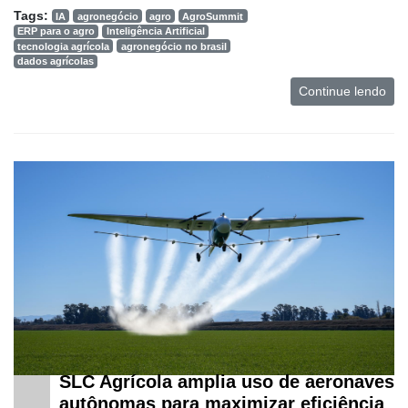
Tags:
IA
agronegócio
agro
AgroSummit
ERP para o agro
Inteligência Artificial
tecnologia agrícola
agronegócio no brasil
dados agrícolas
Continue lendo
SLC Agrícola amplia uso de aeronaves
autônomas para maximizar eficiência