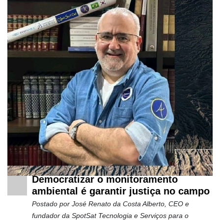
Democratizar o monitoramento
ambiental é garantir justiça no campo
Postado por
José Renato da Costa Alberto, CEO e
fundador da SpotSat Tecnologia e Serviços para o