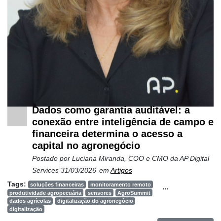
Dados como garantia auditável: a
conexão entre inteligência de campo e
financeira determina o acesso a
capital no agronegócio
Postado por
Luciana Miranda, COO e CMO da AP Digital
Services
31/03/2026
em
Artigos
Tags:
soluções financeiras
monitoramento remoto
...
produtividade agropecuária
sensores
AgroSummit
dados agrícolas
digitalização do agronegócio
digitalização