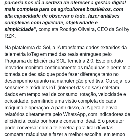
parceria nos dá a certeza de oferecer a gestão digital
E-
mais completa para os agricultores brasileiros, com
Commerce
alta capacidade de observar o todo, fazer análises
Informatização
complexas com agilidade, objetividade e
da
simplicidade”,
completa Rodrigo Oliveira, CEO da Sol by
Agricultura
RZK.
Vertical
Na plataforma da Sol, a IA transforma dados extraídos da
Software
telemetria IoTag em medidas reais entregues pelo
Empresarial
Programa de Eficiência SOL Temetria 2.0. Este produto
inovador monitora continuamente as máquinas e permite a
Tecnologia
tomada de decisão que pode fazer diferença tanto no
para
desempenho quanto na manutenção preditiva. Ou seja, os
Recursos
sensores e módulos IoT (internet das coisas) coletam
Hídricos
dados em tempo real de consumo, rotação, velocidade e
ociosidade, permitindo uma visão completa de cada
Membros
máquina e operação. A partir disso, a IA gera e envia
relatórios diretamente pelo WhatsApp, com indicadores de
Liberali
eficiência, custo por hora e consumo ideal. E o produtor
Netrin
pode conversar com a telemetria para tirar dúvidas,
comparar máquinas e fazer a melhor escolha, em tempo