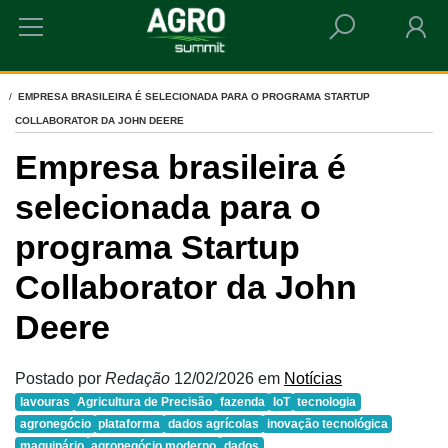
HOME
EMPRESA BRASILEIRA É SELECIONADA PARA O PROGRAMA STARTUP
COLLABORATOR DA JOHN DEERE
Empresa brasileira é
selecionada para o
programa Startup
Collaborator da John
Deere
Postado por
Redação
12/02/2026
em
Notícias
lavouras
Agricultura de Precisão
fazenda
IoT
tecnologia
agronegócio
plataforma
dados agrícolas
inovação tecnológica
maquinário
agronegócio moderno
dados