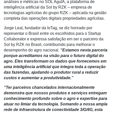
análises e métricas no SOL ÁguIA, a plataforma de
Troca
inteligência artificial da Sol by RZK – empresa de
de
tecnologias agrícolas do grupo RZK – aplicada na gestão
Cadeira
completa das operações digitais propriedades agrícolas.
Artigos
Jorge Leal, fundador da IoTag, se diz honrado por
representar o Brasil entre os escolhidos para o Startup
Agenda
Collaborator e expressa satisfação em ser o parceiro da
Agricultura
Sol by RZK no Brasil, contribuindo para melhorar o
de
desempenho do agro nacional.
“Estamos nesta parceria
Precisão
porque acreditamos na visão para o futuro digital do
agro. Eles transformam os dados que fornecemos em
Automação
uma inteligência artificial que integra toda a operação
e
das fazendas, ajudando o produtor rural a reduzir
Robótica
custos e aumentar a produtividade.”
Conectividade
“Ter parceiros chancelados internacionalmente
demonstra que nossos produtos e serviços entregam
Dados
conhecimento profundo sobre o agro e expertise para
e
atuar no limiar da tecnologia. Somando a nossa ampla
Análise
rede de infraestrutura de conectividade 3/G/4G, esta