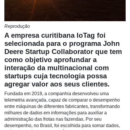
Reprodução
A empresa curitibana IoTag foi
selecionada para o programa John
Cadastre-
Deere Startup Collaborator que tem
se
como objetivo aprofundar a
interação da multinacional com
Minha
startups cuja tecnologia possa
conta
agregar valor aos seus clientes.
Fundada em 2018, a companhia desenvolveu uma
telemetria avançada, capaz de comparar o desempenho
Notícias
entre máquinas de diferentes fabricantes, transformando
milhares de dados em informações para auxiliar a
Destaque
administração das frotas nas fazendas. Por seu
Mercado
desempenho, no Brasil, foi escolhida para somar dados,