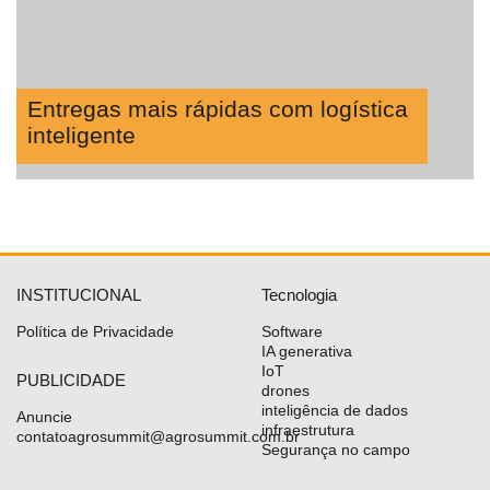
Entregas mais rápidas com logística
inteligente
INSTITUCIONAL
Tecnologia
Política de Privacidade
Software
IA generativa
IoT
PUBLICIDADE
drones
inteligência de dados
Anuncie
infraestrutura
contatoagrosummit@agrosummit.com.br
Segurança no campo