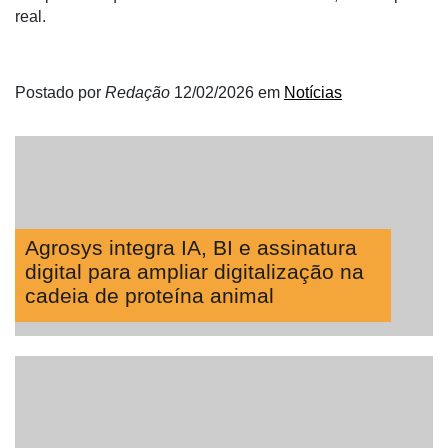
Néctar
real.
Tecprime
Agro
Postado por
Redação
12/02/2026
em
Notícias
Lean
Way
Consulting
Manager
ONE
Agrosys integra IA, BI e assinatura
CHB
digital para ampliar digitalização na
cadeia de proteína animal