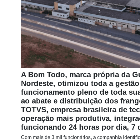
Notícias
Destaque
Mercado
Troca
de
Cadeira
Artigos
A Bom Todo, marca própria da Gu
Agenda
Nordeste, otimizou toda a gestão
funcionamento pleno de toda sua 
Agricultura
de
ao abate e distribuição dos fra
Precisão
TOTVS, empresa brasileira de tec
operação mais produtiva, integrad
Automação
e
funcionando 24 horas por dia, 7 
Robótica
Com mais de 3 mil funcionários, a companhia identif