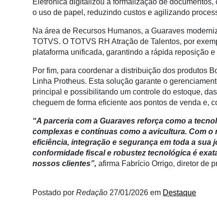
Eletrônica digitalizou a formalização de documentos, 
Membros
o uso de papel, reduzindo custos e agilizando process
Liberali
Na área de Recursos Humanos, a Guaraves modernizo
TOTVS. O TOTVS RH Atração de Talentos, por exempl
Netrin
plataforma unificada, garantindo a rápida reposição e
Néctar
Por fim, para coordenar a distribuição dos produtos
Tecprime
Linha Protheus. Esta solução garante o gerenciament
Agro
principal e possibilitando um controle do estoque, 
cheguem de forma eficiente aos pontos de venda e,
Lean
Way
“A parceria com a Guaraves reforça como a tecno
Consulting
complexas e contínuas como a avicultura. Com 
eficiência, integração e segurança em toda a sua j
Manager
conformidade fiscal e robustez tecnológica é exa
ONE
nossos clientes”,
afirma Fabrício Orrigo, diretor de 
CHB
Postado por
Redação
27/01/2026
em
Destaque