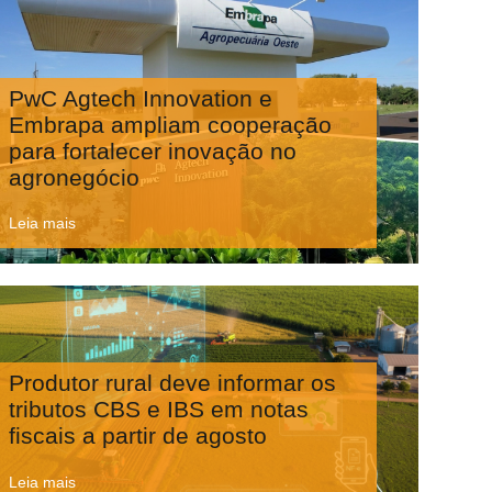
PwC Agtech Innovation e
Embrapa ampliam cooperação
para fortalecer inovação no
agronegócio
Leia mais
Produtor rural deve informar os
tributos CBS e IBS em notas
fiscais a partir de agosto
Leia mais