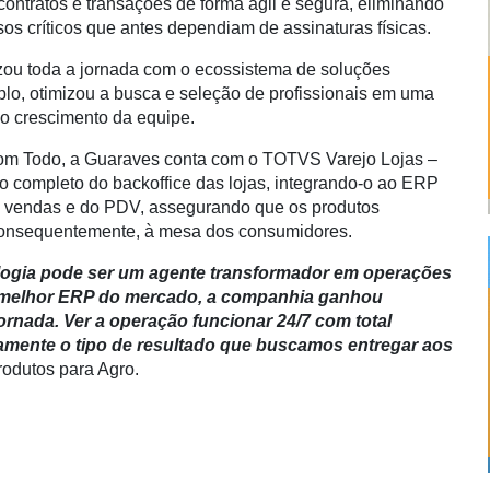
contratos e transações de forma ágil e segura, eliminando
os críticos que antes dependiam de assinaturas físicas.
u toda a jornada com o ecossistema de soluções
o, otimizou a busca e seleção de profissionais em uma
 o crescimento da equipe.
 Bom Todo, a Guaraves conta com o TOTVS Varejo Lojas –
o completo do backoffice das lojas, integrando-o ao ERP
das vendas e do PDV, assegurando que os produtos
 consequentemente, à mesa dos consumidores.
logia pode ser um agente transformador em operações
o melhor ERP do mercado, a companhia ganhou
ornada. Ver a operação funcionar 24/7 com total
tamente o tipo de resultado que buscamos entregar aos
produtos para Agro.