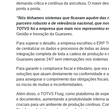
Conectividade
demanda crítica e contínua da avicultura. O maior des
ponta a ponta.
Dados
e
“Nós tínhamos sistemas que ficavam aquém das
Análise
parceiro robusto e de relevância nacional, que nos
TOTVS foi a empresa que mais nos representou e
E-
Gestão e Inovação da Guaraves.
Commerce
Para superar o desafio, a empresa escolheu o ERP 
Informatização
de centralizar os dados e processos de todas as área
da
integração completa de toda a cadeia de produção e d
Agricultura
Guaraves operar 24/7 sem interrupções nos sistemas 
Vertical
Para garantir o compliance fiscal e tributário, que e
Software
soluções que atuam diretamente na conformidade e a
Empresarial
para assegurar o cumprimento das obrigações fiscais
os riscos de multas e inconformidades.
Tecnologia
para
Além disso, o TOTVS Fluig, como plataforma de experiê
Recursos
e documentos, aumentando a produtividade interna ao
Hídricos
cruciais para um ambiente de produção contínuo. Co