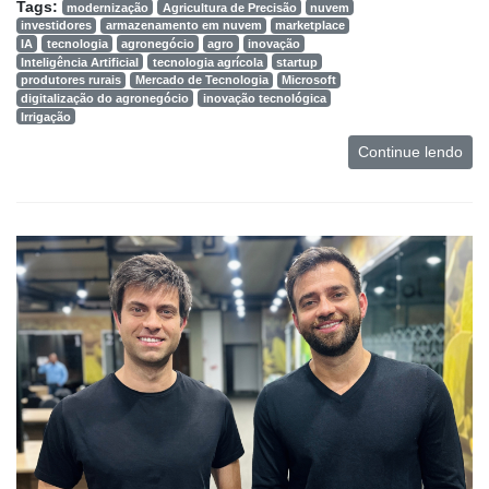
Tags:
modernização
Agricultura de Precisão
nuvem
investidores
armazenamento em nuvem
marketplace
IA
tecnologia
agronegócio
agro
inovação
Inteligência Artificial
tecnologia agrícola
startup
produtores rurais
Mercado de Tecnologia
Microsoft
digitalização do agronegócio
inovação tecnológica
Irrigação
Continue lendo