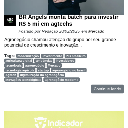
Minha
conta
BR Angels monta batch para investir
R$ 5 mi em agtechs
Postado por
Redação
20/02/2025
em
Mercado
Notícias
Agronegócio chamou atenção do grupo por seu grande
Destaque
potencial de crescimento e inovação...
Mercado
Tags:
modernização
investimento
PIB brasileiro
agricultura digital
tendências
investidores
Troca
tecnologia
agronegócio
Mercado
tecnologia agrícola
startup
agronegócio no brasil
de
Agtech
digitalização do agronegócio
Cadeira
Inovações tecnológicas
agronegócio moderno
Continue lendo
Artigos
Agenda
Agricultura
de
Precisão