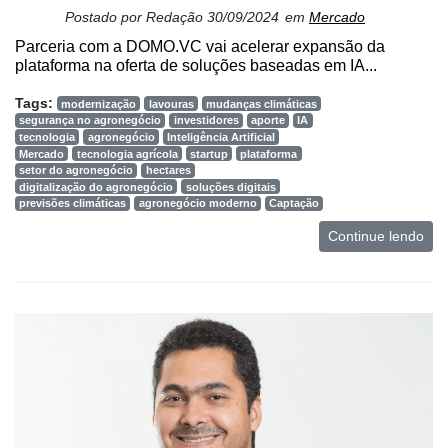
CHB
Postado por
Redação
30/09/2024
em
Mercado
Parceria com a DOMO.VC vai acelerar expansão da
plataforma na oferta de soluções baseadas em IA...
Tags:
modernização
lavouras
mudanças climáticas
segurança no agronegócio
investidores
aporte
IA
tecnologia
agronegócio
Inteligência Artificial
Mercado
tecnologia agrícola
startup
plataforma
setor do agronegócio
hectares
digitalização do agronegócio
soluções digitais
previsões climáticas
agronegócio moderno
Captação
Continue lendo