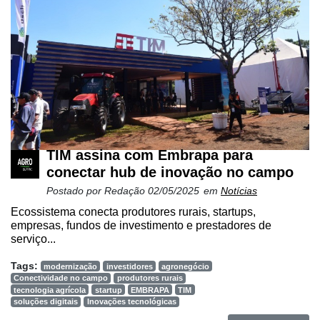
TIM assina com Embrapa para
conectar hub de inovação no campo
Postado por
Redação
02/05/2025
em
Notícias
Ecossistema conecta produtores rurais, startups,
empresas, fundos de investimento e prestadores de
serviço...
Tags:
modernização
investidores
agronegócio
Conectividade no campo
produtores rurais
tecnologia agrícola
startup
EMBRAPA
TIM
soluções digitais
Inovações tecnológicas