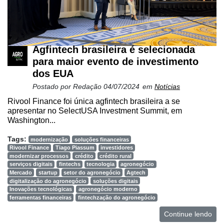
Agfintech brasileira é selecionada
para maior evento de investimento
dos EUA
Postado por
Redação
04/07/2024
em
Notícias
Rivool Finance foi única agfintech brasileira a se
apresentar no SelectUSA Investment Summit, em
Washington...
Tags:
modernização
soluções financeiras
Rivool Finance
Tiago Piassum
investidores
modernizar processos
crédito
crédito rural
serviços digitais
fintechs
tecnologia
agronegócio
Mercado
startup
setor do agronegócio
Agtech
digitalização do agronegócio
soluções digitais
Inovações tecnológicas
agronegócio moderno
ferramentas financeiras
fintechzação do agronegócio
Continue lendo