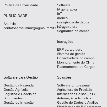
Política de Privacidade
Software
IA generativa
IoT
PUBLICIDADE
drones
inteligência de dados
Anuncie
infraestrutura
contatoagrosummit@agrosummit.com.br
Segurança no campo
Inovações
ERP para o agro
Sistema de gestão
Conectividade no campo
Monitoramento do Clima
Rastreamento de Cargas
Software para Gestão
Soluções
Gestão da Fazenda
Software Empresarial
Gestão Agrícola
Agricultura de Precisão
Logística e Cadeia de
Internet das Coisas (IoT)
Suprimentos
Automação e Robótica
Gestão de Irrigação
Gestão de Dados e Análise
Plataformas de E-Commerce