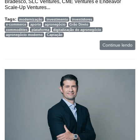
Bradesco, SLC Ventures, CME Ventures e Endeavor
Scale-Up Ventures...
Tags:
modernização
investimento
investidores
e-commerce
aporte
agronegócio
Grão Direto
commodities
plataforma
digitalização do agronegócio
agronegócio moderno
Captação
Continue lendo
Cadastre-
se