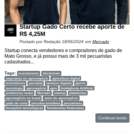
Startup Gado Certo recebe aporte de
R$ 4,25M
Postado por
Redação
18/06/2024
em
Mercado
Startup conecta vendedores e compradores de gado de
Mato Grosso, e já possui mais de 3 mil pecuaristas
cadastrados...
Tags:
investimento
blockchain
segurança no agronegócio
agricultura digital
investidores
pecuária
serviços digitais
aporte
tecnologia
agronegócio
agro
Inteligência Artificial
produtores rurais
Mercado
startup
plataforma
agronegócio no brasil
setor do agronegócio
gado de corte
pecuária brasileira
pecuaristas
Inovações tecnológicas
ferramentas financeiras
Continue lendo