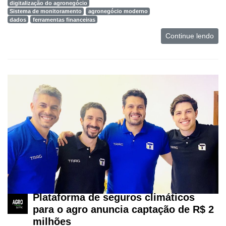
Tecnologia
digitalização do agronegócio
para
Sistema de monitoramento
agronegócio moderno
dados
ferramentas financeiras
Recursos
Hídricos
Continue lendo
Membros
Liberali
Netrin
Néctar
Tecprime
Agro
Lean
Way
Consulting
Plataforma de seguros climáticos
Manager
para o agro anuncia captação de R$ 2
ONE
milhões