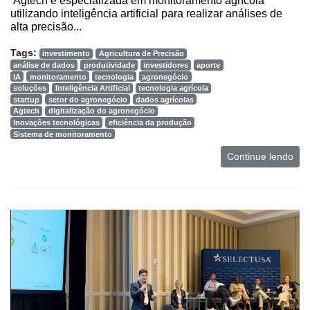
Agtech é especializada em monitoramento agrícola
utilizando inteligência artificial para realizar análises de
alta precisão...
Tags:
investimento
Agricultura de Precisão
análise de dados
produtividade
investidores
aporte
IA
monitoramento
tecnologia
agronegócio
soluções
Inteligência Artificial
tecnologia agrícola
startup
setor do agronegócio
dados agrícolas
Agtech
digitalização do agronegócio
Inovações tecnológicas
eficiência da produção
Sistema de monitoramento
Continue lendo