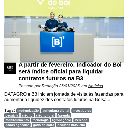
Automação
e
Robótica
Conectividade
Dados
e
Análise
A partir de fevereiro, Indicador do Boi
E-
Commerce
será índice oficial para liquidar
contratos futuros na B3
Informatização
Postado por
Redação
23/01/2025
em
Notícias
da
Agricultura
DATAGRO e B3 iniciam jornada de visita às fazendas para
aumentar a liquidez dos contratos futuros na Bolsa...
Vertical
Tags:
Software
modernização
agricultura digital
investidores
pecuária
crédito
crédito rural
fazenda
Empresarial
monitoramento
tecnologia
agronegócio
Mercado
dados agrícolas
gado de corte
pecuária brasileira