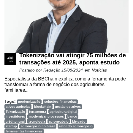
Tokenização vai atingir 75 milhões de
transações até 2025, aponta estudo
Postado por
Redação
15/08/2024
em
Notícias
Especialista da BBChain explica como a ferramenta pode
transformar a forma de negócio dos agricultores
familiares...
Tags:
modernização
soluções financeiras
ativos agrícolas
blockchain
gestão de ativos
Tokenização
ferramenta
agricultura digital
investidores
modernizar processos
banco
crédito rural
tecnologia
agronegócio
Mercado
startup
agronegócio no brasil
setor do agronegócio
ferramentas financeiras