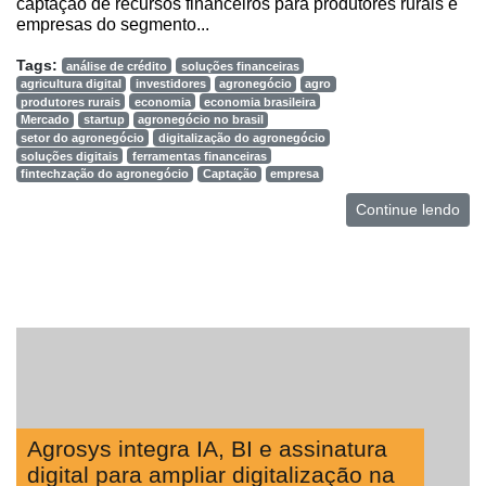
captação de recursos financeiros para produtores rurais e
empresas do segmento...
Tags:
análise de crédito
soluções financeiras
agricultura digital
investidores
agronegócio
agro
produtores rurais
economia
economia brasileira
Mercado
startup
agronegócio no brasil
setor do agronegócio
digitalização do agronegócio
soluções digitais
ferramentas financeiras
fintechzação do agronegócio
Captação
empresa
Continue lendo
Agrosys integra IA, BI e assinatura
digital para ampliar digitalização na