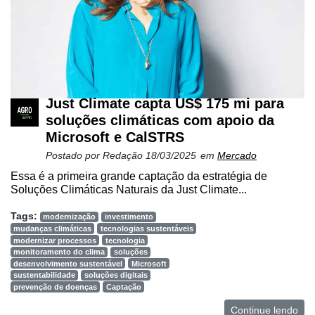
Just Climate capta US$ 175 mi para
soluções climáticas com apoio da
Microsoft e CalSTRS
Postado por
Redação
18/03/2025
em
Mercado
Essa é a primeira grande captação da estratégia de
Soluções Climáticas Naturais da Just Climate...
Tags:
modernização
investimento
mudanças climáticas
tecnologias sustentáveis
modernizar processos
tecnologia
monitoramento do clima
soluções
desenvolvimento sustentável
Microsoft
sustentabilidade
soluções digitais
prevenção de doenças
Captação
Continue lendo