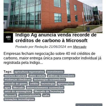
Indigo Ag anuncia venda recorde de
créditos de carbono à Microsoft
Postado por
Redação
21/06/2024
em
Mercado
Empresas fecham negociação sobre 40 mil créditos de
carbono, maior entrega única para comprador individual já
registrada pela Indigo...
Tags:
agricultura regenerativa
investimento
recursos naturais
efeito estufa
práticas sustentáveis
mudanças climáticas
tecnologias sustentáveis
emissão de gases
crédito
tecnologia
agronegócio
agro
Mercado
desenvolvimento sustentável
setor do agronegócio
Mercado de Tecnologia
Microsoft
sustentabilidade
safra
Inovações tecnológicas