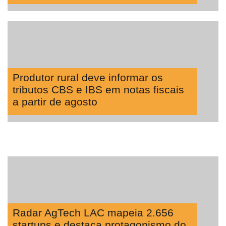
Produtor rural deve informar os
tributos CBS e IBS em notas fiscais
a partir de agosto
Radar AgTech LAC mapeia 2.656
startups e destaca protagonismo do