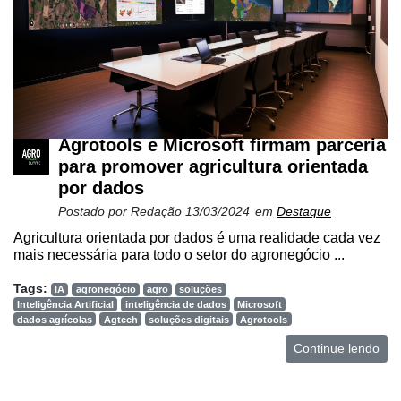
Agrotools e Microsoft firmam parceria
para promover agricultura orientada
por dados
Postado por
Redação
13/03/2024
em
Destaque
Agricultura orientada por dados é uma realidade cada vez
mais necessária para todo o setor do agronegócio ...
Tags:
IA
agronegócio
agro
soluções
Inteligência Artificial
inteligência de dados
Microsoft
dados agrícolas
Agtech
soluções digitais
Agrotools
Continue lendo