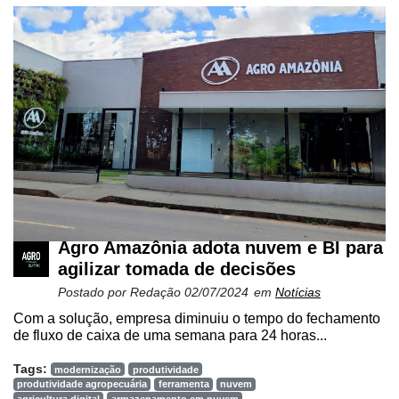
Empresarial
Tecnologia
para
Recursos
Hídricos
Membros
Liberali
Netrin
Néctar
Agro Amazônia adota nuvem e BI para
Tecprime
agilizar tomada de decisões
Agro
Postado por
Redação
02/07/2024
em
Notícias
Lean
Com a solução, empresa diminuiu o tempo do fechamento
de fluxo de caixa de uma semana para 24 horas...
Way
Consulting
Tags:
modernização
produtividade
produtividade agropecuária
ferramenta
nuvem
Manager
agricultura digital
armazenamento em nuvem