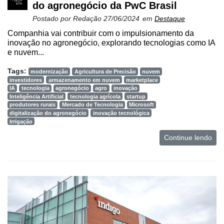
do agronegócio da PwC Brasil
Postado por
Redação
27/06/2024
em
Destaque
Companhia vai contribuir com o impulsionamento da
inovação no agronegócio, explorando tecnologias como IA
e nuvem...
Tags:
modernização
Agricultura de Precisão
nuvem
investidores
armazenamento em nuvem
marketplace
IA
tecnologia
agronegócio
agro
inovação
Inteligência Artificial
tecnologia agrícola
startup
produtores rurais
Mercado de Tecnologia
Microsoft
digitalização do agronegócio
inovação tecnológica
Irrigação
Continue lendo