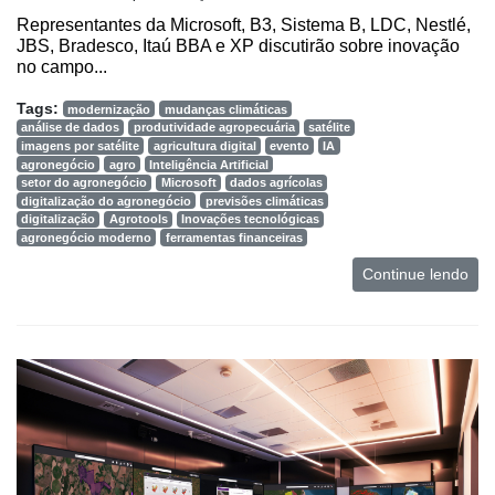
Representantes da Microsoft, B3, Sistema B, LDC, Nestlé,
JBS, Bradesco, Itaú BBA e XP discutirão sobre inovação
no campo...
Tags:
modernização
mudanças climáticas
análise de dados
produtividade agropecuária
satélite
imagens por satélite
agricultura digital
evento
IA
agronegócio
agro
Inteligência Artificial
setor do agronegócio
Microsoft
dados agrícolas
digitalização do agronegócio
previsões climáticas
digitalização
Agrotools
Inovações tecnológicas
agronegócio moderno
ferramentas financeiras
Continue lendo