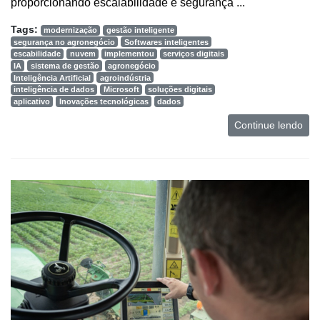
proporcionando escalabilidade e segurança ...
Tags:
modernização
gestão inteligente
Minha
segurança no agronegócio
Softwares inteligentes
conta
escabilidade
nuvem
implementou
serviços digitais
IA
sistema de gestão
agronegócio
Inteligência Artificial
agroindústria
inteligência de dados
Microsoft
soluções digitais
aplicativo
Inovações tecnológicas
dados
Notícias
Continue lendo
Destaque
Mercado
Troca
de
Cadeira
Artigos
Agenda
Agricultura