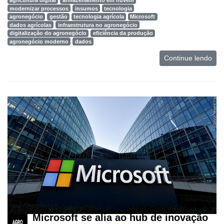
ONE
modernizar processos
insumos
tecnologia
agronegócio
gestão
tecnologia agrícola
Microsoft
CHB
dados agrícolas
infraestrutura no agronegócio
digitalização do agronegócio
eficiência da produção
agronegócio moderno
dados
Continue lendo
Microsoft se alia ao hub de inovação