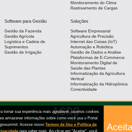
Monitoramento do Clima
Rastreamento de Cargas
Software para Gestão
Soluções
Gestão da Fazenda
Software Empresarial
Gestão Agrícola
Agricultura de Precisão
Logística e Cadeia de
Internet das Coisas (IoT)
Suprimentos
Automação e Robótica
Gestão de Irrigação
Gestão de Dados e Análise
Plataformas de E-Commerce
Monitoramento Digital de
Saúde das Plantas
Informatização da Agricultura
Vertical
Informatização da Hidropônica
Conectividade
ra tornar sua experiência mais agradável, usamos cookies
ara armazenar informações sobre como você usa o Portal
Aceita
grosummit. Acesse nosso
Termos de Uso e Política de
rivacidade
para saber mais. Ao clicar em "Aceitar", você