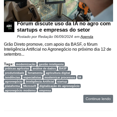
de
Precisão
Automação
e
Fórum discute uso da IA no agro com
Robótica
startups e empresas do setor
Postado por
Redação
06/09/2024
em
Agenda
Conectividade
Grão Direto promove, com apoio da BASF, o fórum
Dados
Inteligência Artificial no Agronegócio no próximo dia 12 de
e
setembro...
Análise
Tags:
modernização
gestão inteligente
E-
práticas agrícolas
análise de dados
BASF
produtividade
ferramenta
agricultura digital
Commerce
tendências
especialistas
modernizar processos
IA
agronegócio
Inteligência Artificial
startup
Informatização
plataforma
Microsoft
digitalização do agronegócio
da
agronegócio moderno
empresa
Agricultura
Continue lendo
Vertical
Software