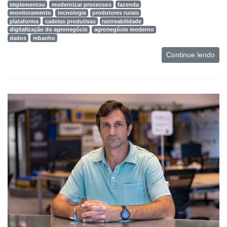
implementou
modernizar processos
fazenda
Agro
monitoramento
tecnologia
produtores rurais
plataforma
cadeias produtivas
rastreabilidade
Lean
digitalização do agronegócio
agronegócio moderno
dados
rebanho
Way
Consulting
Continue lendo
Manager
ONE
CHB