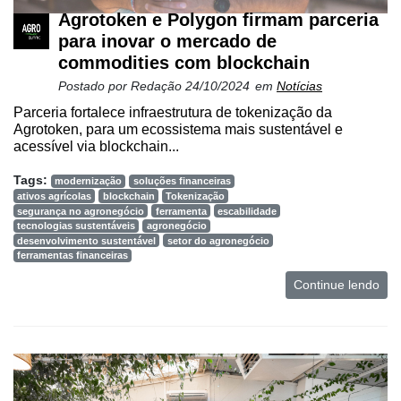
Agrotoken e Polygon firmam parceria
para inovar o mercado de
commodities com blockchain
Postado por
Redação
24/10/2024
em
Notícias
Parceria fortalece infraestrutura de tokenização da
Agrotoken, para um ecossistema mais sustentável e
acessível via blockchain...
Tags:
modernização
soluções financeiras
ativos agrícolas
blockchain
Tokenização
segurança no agronegócio
ferramenta
escabilidade
tecnologias sustentáveis
agronegócio
desenvolvimento sustentável
setor do agronegócio
ferramentas financeiras
Continue lendo