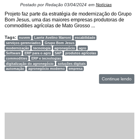
Postado por
Redação
03/04/2024
em
Notícias
Projeto faz parte da estratégia de modernização do Grupo
Bom Jesus, uma das maiores empresas produtoras de
commodities agrícolas de Mato Grosso ...
Tags:
nuvem
Laerte Avelino Marroni
escabilidade
serviços gerenciados
Grupo Bom Jesus
modernização
tecnologia
agronegócio
agro
Software
ERP para o agro
SAP
produtos agrícolas
commodities
ERP e tecnologias
digitalização do agronegócio
soluções digitais
automação
agronegócio moderno
empresa
Continue lendo