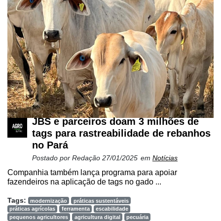
Informatização
da
Agricultura
Vertical
Software
Empresarial
Tecnologia
para
Recursos
JBS e parceiros doam 3 milhões de
Hídricos
tags para rastreabilidade de rebanhos
no Pará
Membros
Postado por
Redação
27/01/2025
em
Notícias
Liberali
Companhia também lança programa para apoiar
fazendeiros na aplicação de tags no gado ...
Netrin
Tags:
modernização
práticas sustentáveis
Néctar
práticas agrícolas
ferramenta
escabilidade
pequenos agricultores
agricultura digital
pecuária
Tecprime