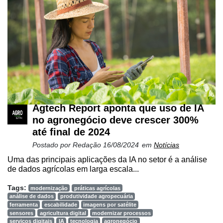
Agtech Report aponta que uso de IA
no agronegócio deve crescer 300%
até final de 2024
Postado por
Redação
16/08/2024
em
Notícias
Uma das principais aplicações da IA no setor é a análise
de dados agrícolas em larga escala...
Tags:
modernização
práticas agrícolas
análise de dados
produtividade agropecuária
ferramenta
escabilidade
imagens por satélite
sensores
agricultura digital
modernizar processos
serviços digitais
IA
tecnologia
agronegócio