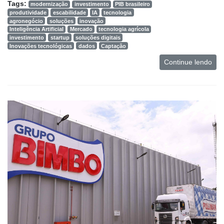
Tags:
modernização
investimento
PIB brasileiro
produtividade
escabilidade
IA
tecnologia
agronegócio
soluções
inovação
Inteligência Artificial
Mercado
tecnologia agrícola
investimento
startup
soluções digitais
Inovações tecnológicas
dados
Captação
Cadastre-
Continue lendo
se
Minha
conta
Notícias
Destaque
Mercado
Troca
de