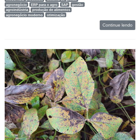
agronegócio
ERP para o agro
SAP
gestão
agroindústria
produção de alimentos
agronegócio moderno
otimização
Continue lendo