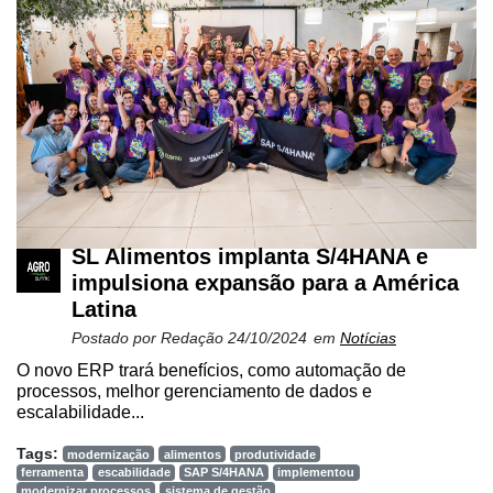
SL Alimentos implanta S/4HANA e
impulsiona expansão para a América
Latina
Postado por
Redação
24/10/2024
em
Notícias
O novo ERP trará benefícios, como automação de
processos, melhor gerenciamento de dados e
escalabilidade...
Tags:
modernização
alimentos
produtividade
ferramenta
escabilidade
SAP S/4HANA
implementou
modernizar processos
sistema de gestão