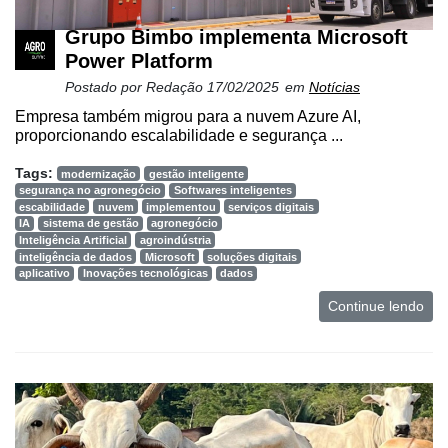
Cadeira
Grupo Bimbo implementa Microsoft
Artigos
Power Platform
Postado por
Redação
17/02/2025
em
Notícias
Agenda
Empresa também migrou para a nuvem Azure AI,
Agricultura
proporcionando escalabilidade e segurança ...
de
Tags:
Precisão
modernização
gestão inteligente
segurança no agronegócio
Softwares inteligentes
escabilidade
nuvem
implementou
serviços digitais
Automação
IA
sistema de gestão
agronegócio
e
Inteligência Artificial
agroindústria
Robótica
inteligência de dados
Microsoft
soluções digitais
aplicativo
Inovações tecnológicas
dados
Conectividade
Continue lendo
Dados
e
Análise
E-
Commerce