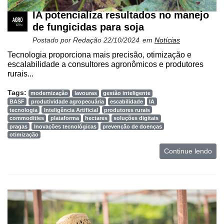
IA potencializa resultados no manejo
de fungicidas para soja
Postado por
Redação
22/10/2024
em
Notícias
Tecnologia proporciona mais precisão, otimização e
escalabilidade a consultores agronômicos e produtores
rurais...
Tags:
modernização
lavouras
gestão inteligente
BASF
produtividade agropecuária
escabilidade
IA
tecnologia
Inteligência Artificial
produtores rurais
commodities
plataforma
hectares
soluções digitais
pragas
Inovações tecnológicas
prevenção de doenças
otimização
Continue lendo