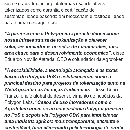
E-
soja e grãos; financiar plataformas usando ativos
Commerce
tokenizados como garantia e certificação de
sustentabilidade baseada em blockchain e rastreabilidade
Informatização
para operações agrícolas.
da
Agricultura
“A parceria com a Polygon nos permite dimensionar
Vertical
nossa infraestrutura de tokenização e oferecer
soluções inovadoras no setor de commodities, uma
Software
área chave para o desenvolvimento econômico”,
disse
Empresarial
Eduardo Novillo Astrada, CEO e cofundador da Agrotoken.
Tecnologia
“A escalabilidade, a tecnologia avançada e as taxas
para
baixas do Polygon PoS o estabeleceram como o
Recursos
principal destino para projetos de tokenização tanto na
Hídricos
Web3 quanto nas finanças tradicionais”
, disse Brian
Trunzo, chefe global de desenvolvimento de negócios da
Membros
Polygon Labs.
“Casos de uso inovadores como o
Agrotoken unem-se ao ecossistema Polygon primeiro
Liberali
no PoS e depois via Polygon CDK para impulsionar
Netrin
uma indústria agrícola mais transparente, eficiente e
sustentável, tudo alimentado pela tecnologia de ponta