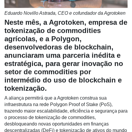
Eduardo Novillo Astrada, CEO e cofundador da Agrotoken
Neste mês, a Agrotoken, empresa de
tokenização de commodities
agrícolas, e a Polygon,
desenvolvedoras de blockchain,
Cadastre-
anunciaram uma parceria inédita e
se
estratégica, para gerar inovação no
setor de commodities por
Minha
intermédio do uso de blockchain e
conta
tokenização.
A aliança permitirá que a Agrotoken construa sua
Notícias
infraestrutura na rede Polygon Proof of Stake (PoS),
trazendo maior escalabilidade, eficiência e segurança para
Destaque
o processo de tokenização de commodities,
desbloqueando novas oportunidades em finanças
Mercado
descentralizadas (DeFi) e tokenização de ativos do mundo