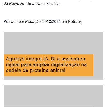
Néctar
da Polygon"
, finaliza o executivo.
Tecprime
Agro
Postado por
Redação
24/10/2024
em
Notícias
Lean
Way
Consulting
Manager
ONE
Agrosys integra IA, BI e assinatura
CHB
digital para ampliar digitalização na
cadeia de proteína animal