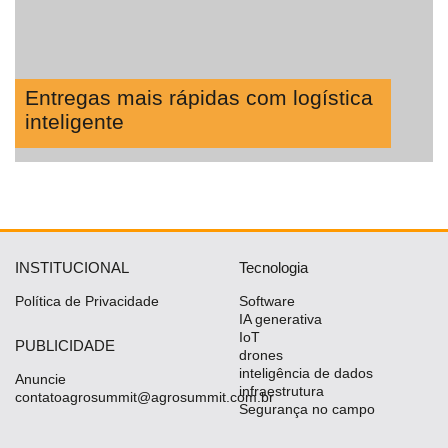
Entregas mais rápidas com logística
inteligente
INSTITUCIONAL
Tecnologia
Política de Privacidade
Software
IA generativa
IoT
PUBLICIDADE
drones
inteligência de dados
Anuncie
infraestrutura
contatoagrosummit@agrosummit.com.br
Segurança no campo