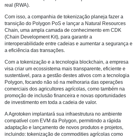
real (RWA).
Troca
de
Com isso, a companhia de tokenização planeja fazer a
Cadeira
transição do Polygon PoS e lançar a Natural Resources
Chain, uma ampla camada de conhecimento em CDK
Artigos
(Chain Development Kit), para garantir a
Agenda
interoperabilidade entre cadeias e aumentar a segurança e
a eficiência das transações.
Agricultura
de
Com a tokenização e a tecnologia blockchain, a empresa
Precisão
visa criar um ecossistema mais transparente, eficiente e
sustentável, para a gestão destes ativos com a tecnologia
Automação
Polygon, focando não só na melhoraria das operações
e
comerciais dos agricultores agrícolas, como também na
Robótica
promoção de inclusão financeira e novas oportunidades
de investimento em toda a cadeia de valor.
Conectividade
A Agrotoken implantará sua infraestrutura no ambiente
Dados
compatível com EVM da Polygon, permitindo a rápida
e
adaptação e lançamento de novos produtos e projetos,
Análise
incluindo: tokenização de commodities agrícolas como