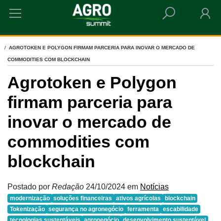
HOME
AGROTOKEN E POLYGON FIRMAM PARCERIA PARA INOVAR O MERCADO DE
COMMODITIES COM BLOCKCHAIN
Agrotoken e Polygon
firmam parceria para
inovar o mercado de
commodities com
blockchain
Postado por
Redação
24/10/2024
em
Notícias
modernização
soluções financeiras
ativos agrícolas
blockchain
Tokenização
segurança no agronegócio
ferramenta
escabilidade
tecnologias sustentáveis
agronegócio
desenvolvimento sustentável