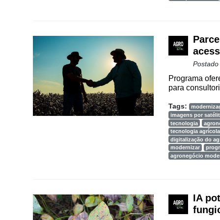
Parce
acess
Postado
Programa ofere
para consultori
Tags:
moderniza
imagens por satéli
tecnologia
agron
tecnologia agrícola
digitalização do a
modernizar
prog
agronegócio mode
IA po
fungi