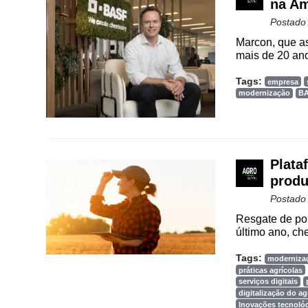
Way
na Am
Consulting
Postado
Manager
Marcon, que as
mais de 20 ano
ONE
Tags:
CHB
empresa
modernização
B
Plata
produ
Postado
Resgate de pon
último ano, ch
Tags:
moderniza
práticas agrícolas
serviços digitais
digitalização do a
Inovações tecnoló