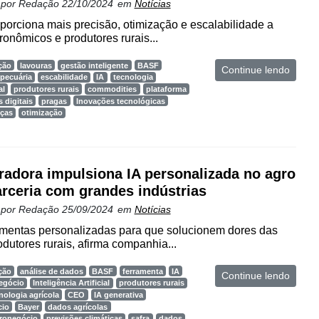
 por
Redação
22/10/2024
em
Notícias
porciona mais precisão, otimização e escalabilidade a
ronômicos e produtores rurais...
ção
lavouras
gestão inteligente
BASF
Continue lendo
pecuária
escabilidade
IA
tecnologia
al
produtores rurais
commodities
plataforma
 digitais
pragas
Inovações tecnológicas
ças
otimização
radora impulsiona IA personalizada no agro
rceria com grandes indústrias
 por
Redação
25/09/2024
em
Notícias
amentas personalizadas para que solucionem dores das
odutores rurais, afirma companhia...
ção
análise de dados
BASF
ferramenta
IA
Continue lendo
egócio
Inteligência Artificial
produtores rurais
nologia agrícola
CEO
IA generativa
cio
Bayer
dados agrícolas
gronegócio
previsões climáticas
safra
dados