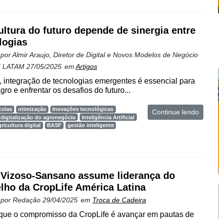
ultura do futuro depende de sinergia entre
logias
 por
Almir Araujo, Diretor de Digital e Novos Modelos de Negócio
F LATAM
27/05/2025
em
Artigos
 integração de tecnologias emergentes é essencial para
gro e enfrentar os desafios do futuro...
colas
otimização
Inovações tecnológicas
Continue lendo
digitalização do agronegócio
Inteligência Artificial
gricultura digital
BASF
gestão inteligente
 Vizoso-Sansano assume liderança do
lho da CropLife América Latina
 por
Redação
29/04/2025
em
Troca de Cadeira
 que o compromisso da CropLife é avançar em pautas de