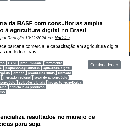
ria da BASF com consultorias amplia
o à agricultura digital no Brasil
 por
Redação
10/12/2024
em
Notícias
ce parceria comercial e capacitação em agricultura digital
as em todo o país...
ção
BASF
produtividade
ferramenta
Continue lendo
te
pequenos agricultores
agricultura digital
egócio
drones
produtores rurais
Mercado
mercado nacional
setor do agronegócio
gronegócio
soluções digitais
inovação tecnológica
rama
eficiência da produção
rno
tencializa resultados no manejo de
cidas para soja