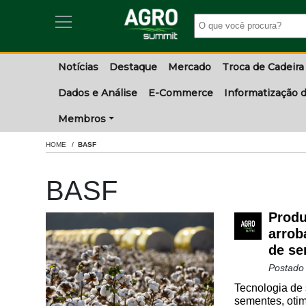
Notícias
Destaque
Mercado
Troca de Cadeira
Dados e Análise
E-Commerce
Informatização d
Membros
HOME
BASF
BASF
Produ
arrob
de se
Postado
Tecnologia de 
sementes, otim