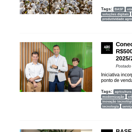
Tags:
BASF
ot
soluções digitais
produtividade agro
Conec
R$500
2025/
Postado
Iniciativa inco
ponto de venda
Tags:
agricultura 
modernização
cr
inovação tecnológ
tecnologia
serviç
BASF 