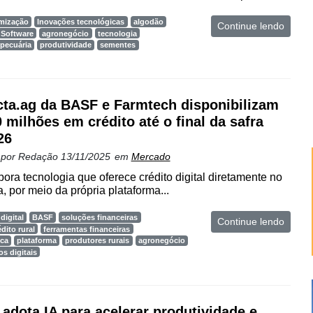
imização
Inovações tecnológicas
algodão
Continue lendo
Software
agronegócio
tecnologia
pecuária
produtividade
sementes
ta.ag da BASF e Farmtech disponibilizam
 milhões em crédito até o final da safra
26
 por
Redação
13/11/2025
em
Mercado
rpora tecnologia que oferece crédito digital diretamente no
, por meio da própria plataforma...
digital
BASF
soluções financeiras
Continue lendo
édito rural
ferramentas financeiras
ica
plataforma
produtores rurais
agronegócio
os digitais
adota IA para acelerar produtividade e