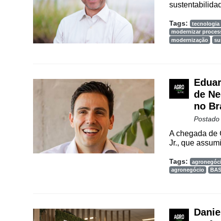
sustentabilida
Vertical
Tags:
tecnologia 
Software
modernizar proces
Empresarial
modernização
su
Tecnologia
para
Recursos
Eduar
Hídricos
de Ne
no Br
Membros
Postado
Liberali
A chegada de 
Jr., que assum
Netrin
Tags:
Néctar
agronegóci
agronegócio
BA
Tecprime
Agro
Lean
Danie