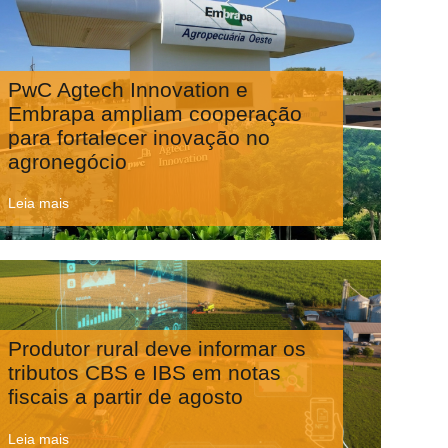
PwC Agtech Innovation e
Embrapa ampliam cooperação
para fortalecer inovação no
agronegócio
Leia mais
Produtor rural deve informar os
tributos CBS e IBS em notas
fiscais a partir de agosto
Leia mais