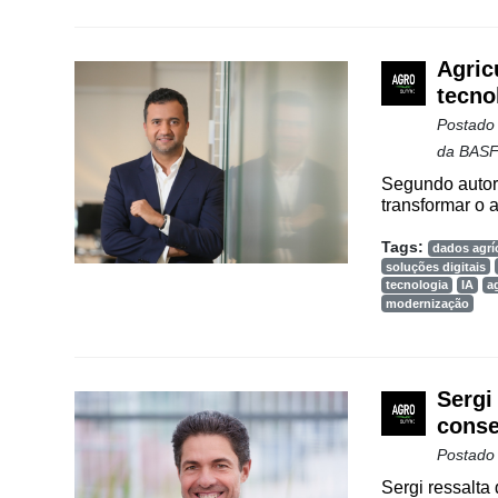
Agenda
Agricultura
Agric
de
tecno
Precisão
Postado
Automação
da BAS
e
Segundo autor,
Robótica
transformar o a
Conectividade
Tags:
dados agrí
soluções digitais
Dados
tecnologia
IA
a
e
modernização
Análise
E-
Sergi
Commerce
conse
Informatização
Postado
da
Sergi ressalta
Agricultura