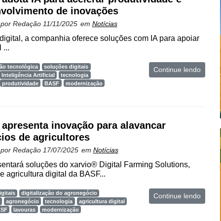
volvimento de inovações
 por
Redação
11/11/2025
em
Notícias
 digital, a companhia oferece soluções com IA para apoiar
...
ão tecnológica
soluções digitais
Continue lendo
Inteligência Artificial
tecnologia
produtividade
BASF
modernização
apresenta inovação para alavancar
ios de agricultores
 por
Redação
17/07/2025
em
Notícias
ntará soluções do xarvio® Digital Farming Solutions,
 agricultura digital da BASF...
gitais
digitalização do agronegócio
Continue lendo
agronegócio
tecnologia
agricultura digital
ASF
lavouras
modernização