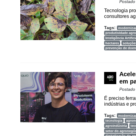
Postado
Tecnologia pro
consultores ag
Tags:
moderniza
produtividade agro
Inteligência Artifici
hectares
soluções
prevenção de doen
Acele
em pa
Postado
É preciso ferr
indústrias e pr
Tags:
moderniza
tecnologia
agron
agroindústria
tec
setor do agronegó
digitalização do a