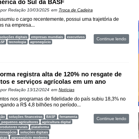
érica do Sul da BASF
 por
Redação
10/03/2025
em
Troca de Cadeira
sumiu o cargo recentemente, possui uma trajetória de
s na empresa...
soluções digitais
empresas mundiais
executivos
Continue lendo
ASF
tecnologia
agronegócio
forma registra alta de 120% no resgate de
tos e serviços agrícolas em um ano
 por
Redação
13/12/2024
em
Notícias
tos nos programas de fidelidade do país subiu 18,3% no
egando a R$ 4,8 bilhões no período...
ção
soluções financeiras
BASF
ferramenta
Continue lendo
pequenos agricultores
agricultura digital
produtores rurais
plataforma
gronegócio
soluções digitais
gicas
agronegócio moderno