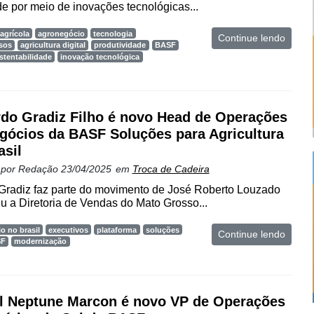
de por meio de inovações tecnológicas...
agrícola
agronegócio
tecnologia
Continue lendo
sos
agricultura digital
produtividade
BASF
stentabilidade
inovação tecnológica
do Gradiz Filho é novo Head de Operações
gócios da BASF Soluções para Agricultura
asil
 por
Redação
23/04/2025
em
Troca de Cadeira
Gradiz faz parte do movimento de José Roberto Louzado
iu a Diretoria de Vendas do Mato Grosso...
o no brasil
executivos
plataforma
soluções
Continue lendo
SF
modernização
l Neptune Marcon é novo VP de Operações