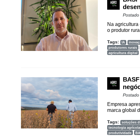
desen
Cadastre-
Postado
se
Na agricultura
o produtor rural 
Minha
Tags:
IA
inovaç
conta
produtores rurais
agricultura digital
Notícias
BASF 
Destaque
negóc
Mercado
Postado
Empresa aprese
Troca
marca global de
de
Cadeira
Tags:
soluções di
tecnologia agrícola
Artigos
produtividade
B