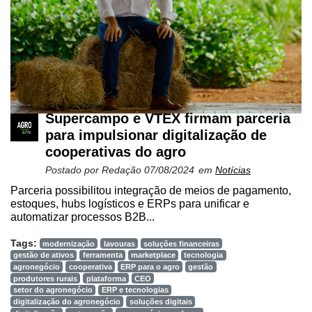
Supercampo e VTEX firmam parceria
para impulsionar digitalização de
cooperativas do agro
Postado por
Redação
07/08/2024
em
Notícias
Parceria possibilitou integração de meios de pagamento,
estoques, hubs logísticos e ERPs para unificar e
automatizar processos B2B...
Tags:
modernização
lavouras
soluções financeiras
gestão de ativos
ferramenta
marketplace
tecnologia
agronegócio
cooperativa
ERP para o agro
gestão
produtores rurais
plataforma
CEO
setor do agronegócio
ERP e tecnologias
digitalização do agronegócio
soluções digitais