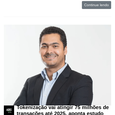
Continue lendo
Software
Empresarial
Tecnologia
para
Recursos
Hídricos
Membros
Liberali
Netrin
Néctar
Tecprime
Agro
Lean
Tokenização vai atingir 75 milhões de
Way
transações até 2025, aponta estudo