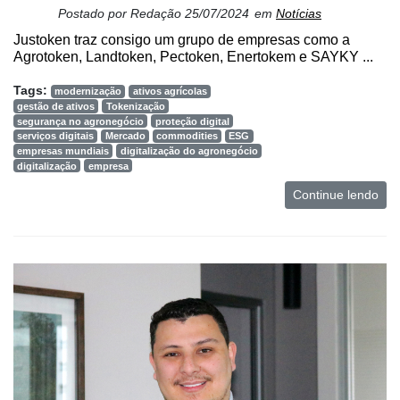
Postado por
Redação
25/07/2024
em
Notícias
Justoken traz consigo um grupo de empresas como a
Agrotoken, Landtoken, Pectoken, Enertokem e SAYKY ...
Tags:
modernização
ativos agrícolas
gestão de ativos
Tokenização
segurança no agronegócio
proteção digital
serviços digitais
Mercado
commodities
ESG
empresas mundiais
digitalização do agronegócio
digitalização
empresa
Continue lendo