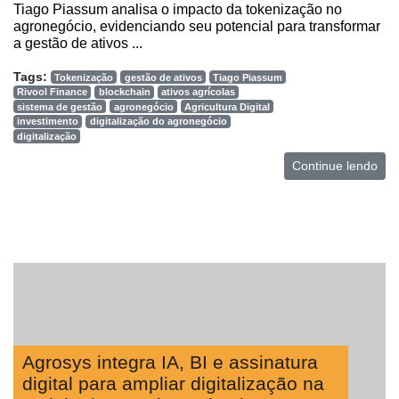
Tiago Piassum analisa o impacto da tokenização no
agronegócio, evidenciando seu potencial para transformar
a gestão de ativos ...
Tags:
Tokenização
gestão de ativos
Tiago Piassum
Rivool Finance
blockchain
ativos agrícolas
sistema de gestão
agronegócio
Agricultura Digital
investimento
digitalização do agronegócio
digitalização
Continue lendo
Agrosys integra IA, BI e assinatura
digital para ampliar digitalização na