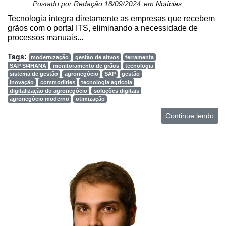
Postado por
Redação
18/09/2024
em
Notícias
Cadastre-
Tecnologia integra diretamente as empresas que recebem
se
grãos com o portal ITS, eliminando a necessidade de
processos manuais...
Minha
Tags:
modernização
gestão de ativos
ferramenta
conta
SAP S/4HANA
monitoramento de grãos
tecnologia
sistema de gestão
agronegócio
SAP
gestão
inovação
commodities
tecnologia agrícola
digitalização do agronegócio
soluções digitais
agronegócio moderno
otimização
Notícias
Continue lendo
Destaque
Mercado
Troca
de
Cadeira
Artigos
Agenda