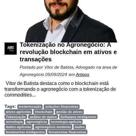
Agricultura
de
Precisão
Automação
e
Tokenização no Agronegócio: A
Robótica
revolução blockchain em ativos e
Conectividade
transações
Postado por
Vitor de Batista, Advogado na área de
Dados
Agronegócio
05/09/2024
em
Artigos
e
Análise
Vitor de Batista destaca como o blockchain está
transformando o agronegócio com a tokenização de
E-
commodities...
Commerce
Tags:
modernização
soluções financeiras
ativos agrícolas
blockchain
gestão de ativos
Informatização
Tokenização
análise de dados
Softwares inteligentes
da
tecnologia
agronegócio
tecnologia agrícola
Agricultura
dados agrícolas
agronegócio moderno
dados
ferramentas inteligentes
ferramentas financeiras
Vertical