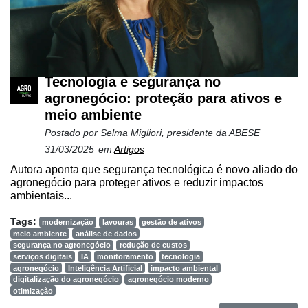
Tecnologia e segurança no
agronegócio: proteção para ativos e
meio ambiente
Postado por
Selma Migliori, presidente da ABESE
31/03/2025
em
Artigos
Autora aponta que segurança tecnológica é novo aliado do
agronegócio para proteger ativos e reduzir impactos
ambientais...
Tags:
modernização
lavouras
gestão de ativos
meio ambiente
análise de dados
segurança no agronegócio
redução de custos
serviços digitais
IA
monitoramento
tecnologia
agronegócio
Inteligência Artificial
impacto ambiental
digitalização do agronegócio
agronegócio moderno
otimização