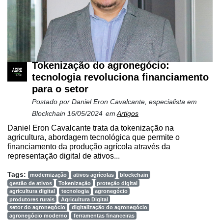
Tokenização do agronegócio:
tecnologia revoluciona financiamento
para o setor
Postado por
Daniel Eron Cavalcante, especialista em
Blockchain
16/05/2024
em
Artigos
Daniel Eron Cavalcante trata da tokenização na
agricultura, abordagem tecnológica que permite o
financiamento da produção agrícola através da
representação digital de ativos...
Tags:
modernização
ativos agrícolas
blockchain
gestão de ativos
Tokenização
proteção digital
agricultura digital
tecnologia
agronegócio
produtores rurais
Agricultura Digital
setor do agronegócio
digitalização do agronegócio
agronegócio moderno
ferramentas financeiras