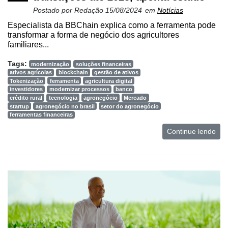
Consulting
Postado por
Redação
15/08/2024
em
Notícias
Manager
Especialista da BBChain explica como a ferramenta pode
ONE
transformar a forma de negócio dos agricultores
familiares...
CHB
Tags:
modernização
soluções financeiras
ativos agrícolas
blockchain
gestão de ativos
Tokenização
ferramenta
agricultura digital
investidores
modernizar processos
banco
crédito rural
tecnologia
agronegócio
Mercado
startup
agronegócio no brasil
setor do agronegócio
ferramentas financeiras
Continue lendo