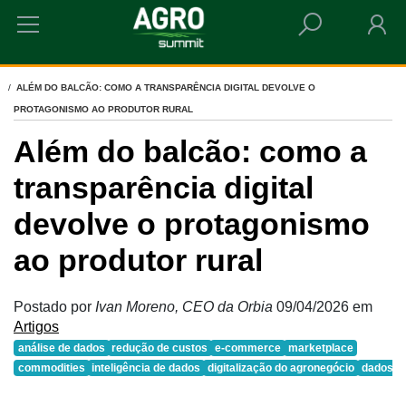
HOME
ALÉM DO BALCÃO: COMO A TRANSPARÊNCIA DIGITAL DEVOLVE O
PROTAGONISMO AO PRODUTOR RURAL
Além do balcão: como a
transparência digital
devolve o protagonismo
ao produtor rural
Postado por
Ivan Moreno, CEO da Orbia
09/04/2026
em
Artigos
análise de dados
redução de custos
e-commerce
marketplace
commodities
inteligência de dados
digitalização do agronegócio
dados