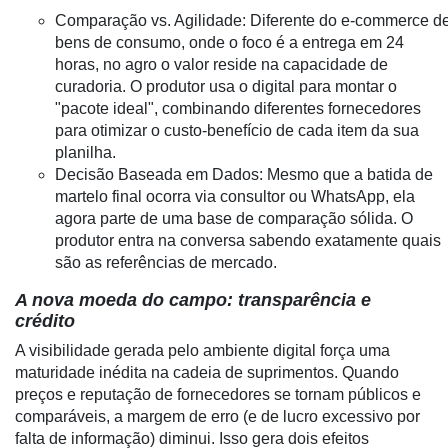
Comparação vs. Agilidade: Diferente do e-commerce d
Troca
bens de consumo, onde o foco é a entrega em 24
de
horas, no agro o valor reside na capacidade de
Cadeira
curadoria. O produtor usa o digital para montar o
"pacote ideal", combinando diferentes fornecedores
Artigos
para otimizar o custo-benefício de cada item da sua
Agenda
planilha.
Decisão Baseada em Dados: Mesmo que a batida de
Agricultura
martelo final ocorra via consultor ou WhatsApp, ela
de
agora parte de uma base de comparação sólida. O
Precisão
produtor entra na conversa sabendo exatamente quais
são as referências de mercado.
Automação
e
A nova moeda do campo: transparência e
Robótica
crédito
A visibilidade gerada pelo ambiente digital força uma
Conectividade
maturidade inédita na cadeia de suprimentos. Quando
Dados
preços e reputação de fornecedores se tornam públicos e
e
comparáveis, a margem de erro (e de lucro excessivo por
Análise
falta de informação) diminui. Isso gera dois efeitos