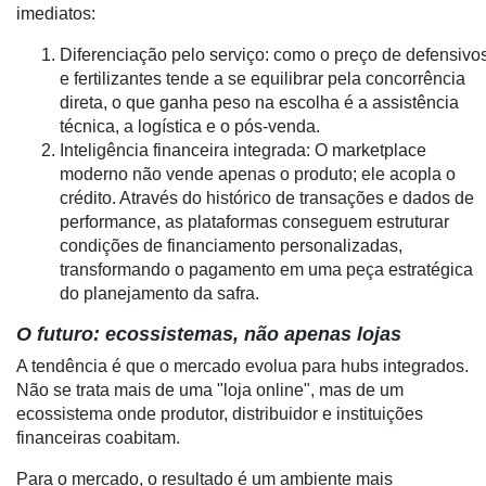
imediatos:
E-
Commerce
Diferenciação pelo serviço: como o preço de defensivo
e fertilizantes tende a se equilibrar pela concorrência
Informatização
direta, o que ganha peso na escolha é a assistência
da
técnica, a logística e o pós-venda.
Agricultura
Inteligência financeira integrada: O marketplace
Vertical
moderno não vende apenas o produto; ele acopla o
crédito. Através do histórico de transações e dados de
Software
performance, as plataformas conseguem estruturar
Empresarial
condições de financiamento personalizadas,
transformando o pagamento em uma peça estratégica
Tecnologia
do planejamento da safra.
para
Recursos
O futuro: ecossistemas, não apenas lojas
Hídricos
A tendência é que o mercado evolua para hubs integrados.
Membros
Não se trata mais de uma "loja online", mas de um
ecossistema onde produtor, distribuidor e instituições
Liberali
financeiras coabitam.
Netrin
Para o mercado, o resultado é um ambiente mais