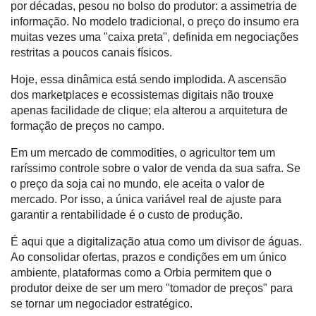
por décadas, pesou no bolso do produtor: a assimetria de
informação. No modelo tradicional, o preço do insumo era
muitas vezes uma "caixa preta", definida em negociações
restritas a poucos canais físicos.
Hoje, essa dinâmica está sendo implodida. A ascensão
dos marketplaces e ecossistemas digitais não trouxe
apenas facilidade de clique; ela alterou a arquitetura de
formação de preços no campo.
Cadastre-
se
Em um mercado de commodities, o agricultor tem um
raríssimo controle sobre o valor de venda da sua safra. Se
o preço da soja cai no mundo, ele aceita o valor de
Minha
mercado. Por isso, a única variável real de ajuste para
conta
garantir a rentabilidade é o custo de produção.
É aqui que a digitalização atua como um divisor de águas.
Ao consolidar ofertas, prazos e condições em um único
Notícias
ambiente, plataformas como a Orbia permitem que o
Destaque
produtor deixe de ser um mero "tomador de preços" para
se tornar um negociador estratégico.
Mercado