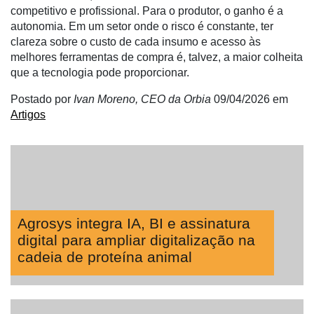
competitivo e profissional. Para o produtor, o ganho é a
Néctar
autonomia. Em um setor onde o risco é constante, ter
Tecprime
clareza sobre o custo de cada insumo e acesso às
Agro
melhores ferramentas de compra é, talvez, a maior colheita
que a tecnologia pode proporcionar.
Lean
Way
Postado por
Ivan Moreno, CEO da Orbia
09/04/2026
em
Consulting
Artigos
Manager
ONE
CHB
Agrosys integra IA, BI e assinatura
digital para ampliar digitalização na
cadeia de proteína animal