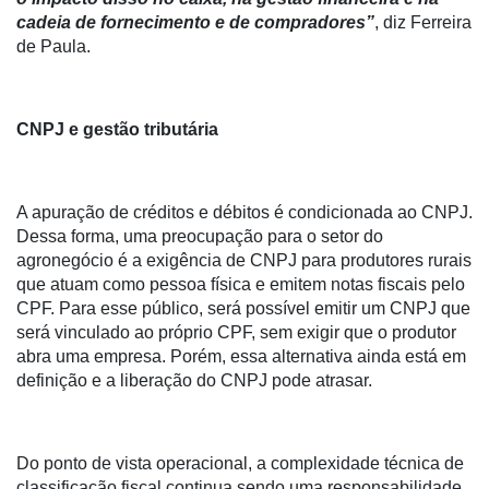
E-
cadeia de fornecimento e de compradores”
, diz Ferreira
Commerce
de Paula.
Informatização
da
Agricultura
CNPJ e gestão tributária
Vertical
Software
Empresarial
A apuração de créditos e débitos é condicionada ao CNPJ.
Dessa forma, uma preocupação para o setor do
Tecnologia
agronegócio é a exigência de CNPJ para produtores rurais
para
que atuam como pessoa física e emitem notas fiscais pelo
Recursos
CPF. Para esse público, será possível emitir um CNPJ que
Hídricos
será vinculado ao próprio CPF, sem exigir que o produtor
abra uma empresa. Porém, essa alternativa ainda está em
Membros
definição e a liberação do CNPJ pode atrasar.
Liberali
Netrin
Do ponto de vista operacional, a complexidade técnica de
classificação fiscal continua sendo uma responsabilidade