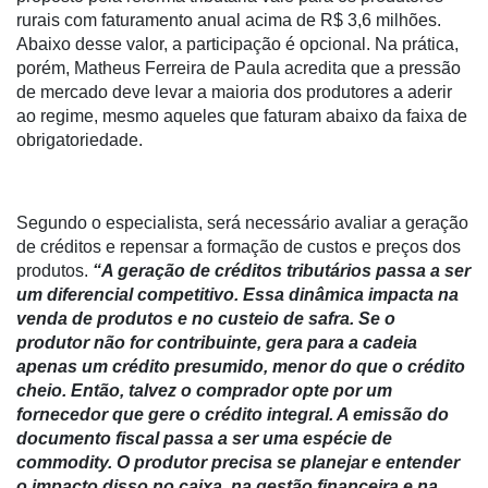
Troca
rurais com faturamento anual acima de R$ 3,6 milhões.
de
Abaixo desse valor, a participação é opcional. Na prática,
Cadeira
porém, Matheus Ferreira de Paula acredita que a pressão
de mercado deve levar a maioria dos produtores a aderir
Artigos
ao regime, mesmo aqueles que faturam abaixo da faixa de
obrigatoriedade.
Agenda
Agricultura
de
Segundo o especialista, será necessário avaliar a geração
Precisão
de créditos e repensar a formação de custos e preços dos
produtos.
“A geração de créditos tributários passa a ser
Automação
um diferencial competitivo. Essa dinâmica impacta na
e
venda de produtos e no custeio de safra. Se o
Robótica
produtor não for contribuinte, gera para a cadeia
Conectividade
apenas um crédito presumido, menor do que o crédito
cheio. Então, talvez o comprador opte por um
Dados
fornecedor que gere o crédito integral. A emissão do
e
documento fiscal passa a ser uma espécie de
Análise
commodity. O produtor precisa se planejar e entender
o impacto disso no caixa, na gestão financeira e na