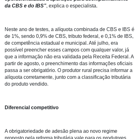
da CBS e do IBS”
, explica o especialista.
Neste ano de testes, a alíquota combinada de CBS e IBS é
de 1%, sendo 0,9% de CBS, tributo federal, e 0,1% de IBS,
de competência estadual e municipal. Até julho, era
possível preencher esses campos com qualquer valor, já
Cadastre-
que a informação não era validada pela Receita Federal. A
se
partir de agosto, o preenchimento das informações oficiais
passa a ser obrigatório. O produtor rural precisa informar a
Minha
alíquota corretamente, junto com a classificação tributária
conta
do produto vendido.
Diferencial competitivo
Notícias
Destaque
A obrigatoriedade de adesão plena ao novo regime
Mercado
proposto pela reforma tributária vale para os produtores