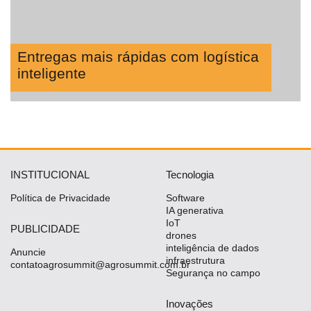
Entregas mais rápidas com logística
inteligente
INSTITUCIONAL
Tecnologia
Política de Privacidade
Software
IA generativa
IoT
PUBLICIDADE
drones
inteligência de dados
Anuncie
infraestrutura
contatoagrosummit@agrosummit.com.br
Segurança no campo
Inovações