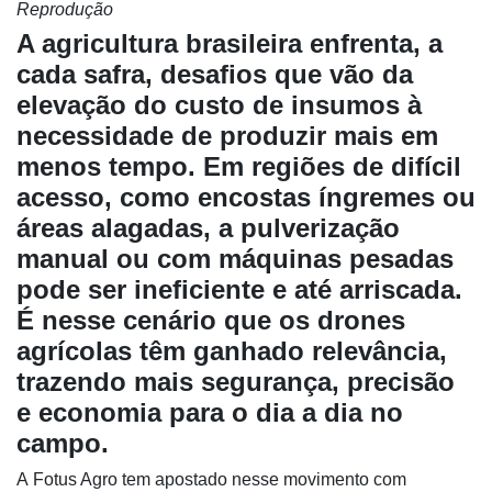
Reprodução
A agricultura brasileira enfrenta, a
cada safra, desafios que vão da
elevação do custo de insumos à
necessidade de produzir mais em
Cadastre-
se
menos tempo. Em regiões de difícil
acesso, como encostas íngremes ou
áreas alagadas, a pulverização
Minha
conta
manual ou com máquinas pesadas
pode ser ineficiente e até arriscada.
É nesse cenário que os drones
Notícias
agrícolas têm ganhado relevância,
trazendo mais segurança, precisão
Destaque
e economia para o dia a dia no
Mercado
campo.
Troca
A Fotus Agro tem apostado nesse movimento com
de