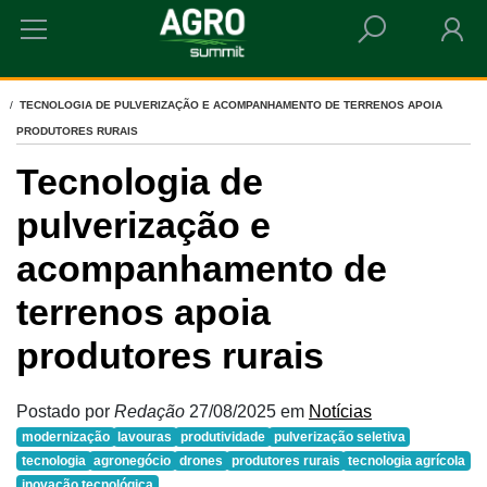
HOME
TECNOLOGIA DE PULVERIZAÇÃO E ACOMPANHAMENTO DE TERRENOS APOIA
PRODUTORES RURAIS
Tecnologia de
pulverização e
acompanhamento de
terrenos apoia
produtores rurais
Postado por
Redação
27/08/2025
em
Notícias
modernização
lavouras
produtividade
pulverização seletiva
tecnologia
agronegócio
drones
produtores rurais
tecnologia agrícola
inovação tecnológica