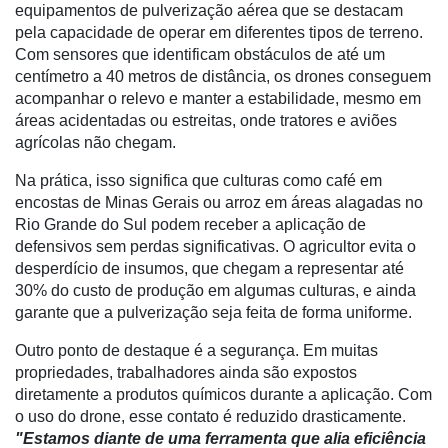
equipamentos de pulverização aérea que se destacam
Cadeira
pela capacidade de operar em diferentes tipos de terreno.
Com sensores que identificam obstáculos de até um
Artigos
centímetro a 40 metros de distância, os drones conseguem
Agenda
acompanhar o relevo e manter a estabilidade, mesmo em
áreas acidentadas ou estreitas, onde tratores e aviões
Agricultura
agrícolas não chegam.
de
Precisão
Na prática, isso significa que culturas como café em
encostas de Minas Gerais ou arroz em áreas alagadas no
Automação
Rio Grande do Sul podem receber a aplicação de
e
defensivos sem perdas significativas. O agricultor evita o
Robótica
desperdício de insumos, que chegam a representar até
30% do custo de produção em algumas culturas, e ainda
Conectividade
garante que a pulverização seja feita de forma uniforme.
Dados
Outro ponto de destaque é a segurança. Em muitas
e
propriedades, trabalhadores ainda são expostos
Análise
diretamente a produtos químicos durante a aplicação. Com
o uso do drone, esse contato é reduzido drasticamente.
E-
"Estamos diante de uma ferramenta que alia eficiência
Commerce