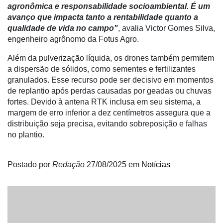
agronômica e responsabilidade socioambiental. É um
Informatização
avanço que impacta tanto a rentabilidade quanto a
da
qualidade de vida no campo"
, avalia Victor Gomes Silva,
Agricultura
engenheiro agrônomo da Fotus Agro.
Vertical
Além da pulverização líquida, os drones também permitem
Software
a dispersão de sólidos, como sementes e fertilizantes
Empresarial
granulados. Esse recurso pode ser decisivo em momentos
de replantio após perdas causadas por geadas ou chuvas
Tecnologia
fortes. Devido à antena RTK inclusa em seu sistema, a
para
margem de erro inferior a dez centímetros assegura que a
Recursos
distribuição seja precisa, evitando sobreposição e falhas
Hídricos
no plantio.
Membros
Postado por
Redação
27/08/2025
em
Notícias
Liberali
Netrin
Néctar