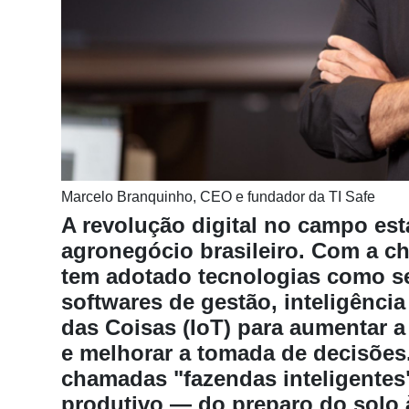
Notícias
Destaque
Mercado
Troca
de
Cadeira
Marcelo Branquinho, CEO e fundador da TI Safe
Artigos
A revolução digital no campo es
Agenda
agronegócio brasileiro. Com a ch
Agricultura
tem adotado tecnologias como se
de
softwares de gestão, inteligência 
Precisão
das Coisas (IoT) para aumentar a
Automação
e melhorar a tomada de decisões
e
chamadas "fazendas inteligentes"
Robótica
produtivo — do preparo do solo à