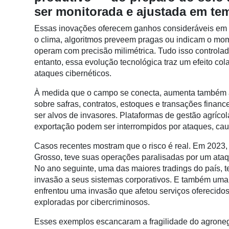
Conectividade
ser monitorada e ajustada em tem
Dados
Essas inovações oferecem ganhos consideráveis em e
e
o clima, algoritmos preveem pragas ou indicam o mom
Análise
operam com precisão milimétrica. Tudo isso controla
entanto, essa evolução tecnológica traz um efeito col
E-
ataques cibernéticos.
Commerce
À medida que o campo se conecta, aumenta também a 
Informatização
sobre safras, contratos, estoques e transações fina
da
ser alvos de invasores. Plataformas de gestão agrícol
Agricultura
exportação podem ser interrompidos por ataques, cau
Vertical
Casos recentes mostram que o risco é real. Em 2023,
Software
Grosso, teve suas operações paralisadas por um ata
Empresarial
No ano seguinte, uma das maiores tradings do país,
invasão a seus sistemas corporativos. E também uma c
Tecnologia
enfrentou uma invasão que afetou serviços oferecidos
para
exploradas por cibercriminosos.
Recursos
Hídricos
Esses exemplos escancaram a fragilidade do agroneg