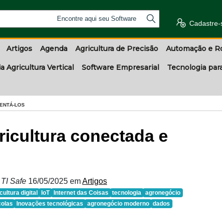
Encontre aqui seu Software
Cadastre-
Artigos
Agenda
Agricultura de Precisão
Automação e R
a Agricultura Vertical
Software Empresarial
Tecnologia par
RENTÁ-LOS
gricultura conectada e
 TI Safe
16/05/2025
em
Artigos
cultura digital
IoT
Internet das Coisas
tecnologia
agronegócio
colas
Inovações tecnológicas
agronegócio moderno
dados