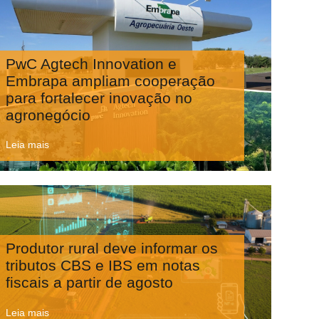
PwC Agtech Innovation e
Embrapa ampliam cooperação
para fortalecer inovação no
agronegócio
Leia mais
Produtor rural deve informar os
tributos CBS e IBS em notas
fiscais a partir de agosto
Leia mais