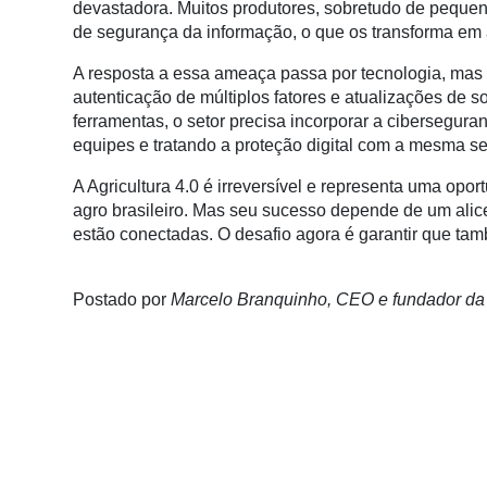
devastadora. Muitos produtores, sobretudo de pequeno
Membros
de segurança da informação, o que os transforma em a
Liberali
A resposta a essa ameaça passa por tecnologia, mas 
Netrin
autenticação de múltiplos fatores e atualizações de 
ferramentas, o setor precisa incorporar a cibersegu
Néctar
equipes e tratando a proteção digital com a mesma s
Tecprime
A Agricultura 4.0 é irreversível e representa uma op
Agro
agro brasileiro. Mas seu sucesso depende de um alice
estão conectadas. O desafio agora é garantir que ta
Lean
Way
Consulting
Postado por
Marcelo Branquinho, CEO e fundador da
Manager
ONE
CHB